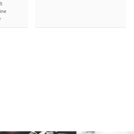
l)
ine
r