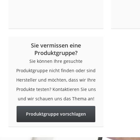
AGM-Batterie Woh
Thule-Fahrradträg
FM-Transmitter
Sommerreifen 205
Autobatterie-Lade
Sie vermissen eine
Produktgruppe?
Starthilfe mit Kom
Sie können Ihre gesuchte
Alkoholtester
Produktgruppe nicht finden oder sind
Felgenbaum
Hersteller und möchten, dass wir Ihre
Wagenheber
Produkte testen? Kontaktieren Sie uns
Rostumwandler
und wir schauen uns das Thema an!
Service
Produktgruppe vorschlagen