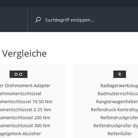
ergleiche nach Kategorie
ängerkupplung (4 Fahrräder)
 Vergleiche
nhängerkupplung)
ahrräder
D-O
R
l)
ler Drehmoment-Adapter
Radlagerwerkzeu
rehmomentschlüssel
Radmutternschlüss
mentschlüssel 10-50 Nm
Rangierwagenheber
ke
omentschlüssel 2-25 Nm
Reifendruck-Kontrolls
omentschlüssel 200 Nm
Reifendruckprüfe
omentschlüssel 300 Nm
Reifendruckprüfer dig
ugelgelenk-Abzieher
Reifenfüller