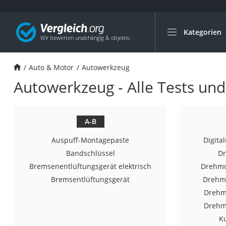
Kategorien
Die beliebtesten V
Auto & Motor
Auto & Motor
Autowerkzeug
Fahrradträger-Anh
Autowerkzeug - Alle Tests und
Fahrradträger
Fahrradträger (A
Fahrradträger 3 F
A-B
Benzinkanister (20 
Auspuff-Montagepaste
Digita
Dashcam
Bandschlüssel
D
Bremsenentlüftungsgerät elektrisch
Drehmo
Fahrradträger E-Bi
Bremsentlüftungsgerät
Drehm
Benzinkanister
Drehm
Marderschreck
Drehm
Wagenheber 3t
K