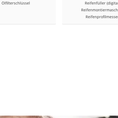
Ölfilterschlüssel
Reifenfüller (digita
nmobil
Reifenmontiermasch
er
Reifenprofilmesse
/55 R16
gerät
pressor