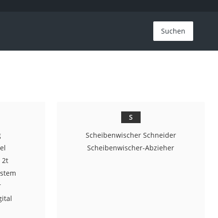
Suchen
S
g
Scheibenwischer Schneider
el
Scheibenwischer-Abzieher
 2t
ystem
r
ital