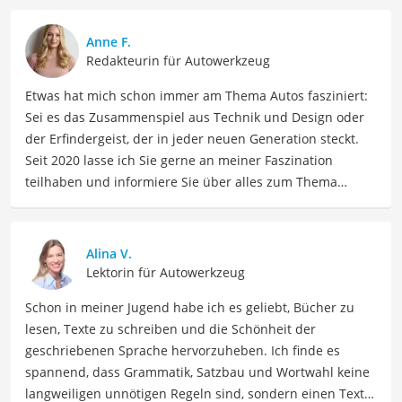
Anne F.
Redakteurin für Autowerkzeug
Etwas hat mich schon immer am Thema Autos fasziniert:
Sei es das Zusammenspiel aus Technik und Design oder
der Erfindergeist, der in jeder neuen Generation steckt.
Seit 2020 lasse ich Sie gerne an meiner Faszination
teilhaben und informiere Sie über alles zum Thema
Automobil. Als Fachautorin für den Bereich Auto teile ich
mein Wissen über verschiedene Automarken, Modelle,
Fahrzeugtechnologien und Autotrends. Meine Beiträge
Alina V.
umfassen detaillierte Fahrzeugvergleiche,
Lektorin für Autowerkzeug
Fahrzeugwartungstipps, Kaufberatungen und Neuigkeiten
Schon in meiner Jugend habe ich es geliebt, Bücher zu
aus der Automobilindustrie.
lesen, Texte zu schreiben und die Schönheit der
Der Scheibenwischer-Abzieher-Vergleich ist aus unserer
geschriebenen Sprache hervorzuheben. Ich finde es
Sicht besonders empfehlenswert für
Autofahrer
und
spannend, dass Grammatik, Satzbau und Wortwahl keine
Mechaniker
.
langweiligen unnötigen Regeln sind, sondern einen Text