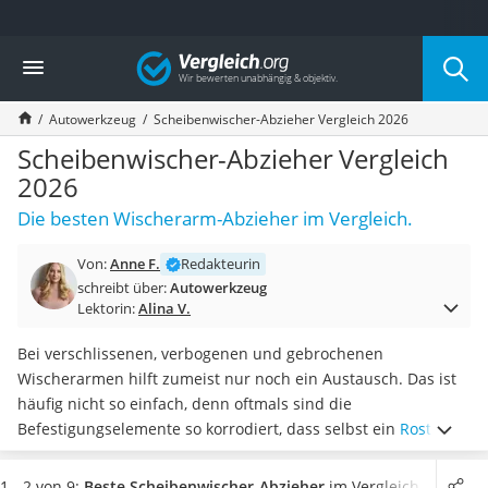
Die beliebtesten Vergleiche nach Kategorie
Vergleich
Auto & Motor
Fahrradträger-Anhängerkupplung (4 Fahrräder)
Autowerkzeug
Scheibenwischer-Abzieher Vergleich 2026
Fahrradträger
Fahrradträger (Anhängerkupplung)
Scheibenwischer-Abzieher Vergleich
Fahrradträger 3 Fahrräder
2026
Benzinkanister (20 l)
Die besten Wischerarm-Abzieher im Vergleich.
Dashcam
Fahrradträger E-Bike
Von:
Anne F.
Redakteurin
Benzinkanister
schreibt über:
Autowerkzeug
Marderschreck
Lektorin:
Alina V.
Wagenheber 3t
AGM-Batterie Wohnmobil
Bei verschlissenen, verbogenen und gebrochenen
Thule-Fahrradträger
Wischerarmen hilft zumeist nur noch ein Austausch. Das ist
FM-Transmitter
häufig nicht so einfach, denn oftmals sind die
Sommerreifen 205/55 R16
Befestigungselemente so korrodiert, dass selbst ein
Rostlöser
Autobatterie-Ladegerät
nichts mehr ausrichten kann. In diesem Fall greifen Sie am
Starthilfe mit Kompressor
besten zu einem Scheibenwischer-Abzieher. Gemäß Tests im
1 - 2 von 9:
Beste Scheibenwischer-Abzieher
im Vergleich