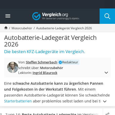
Die beliebtesten Vergleiche nach Kategorie
Vergleich
Auto & Motor
Fahrradträger-Anhängerkupplung (4 Fahrräder)
Motorzubehör
Autobatterie-Ladegerät Vergleich 2026
Fahrradträger
Fahrradträger (Anhängerkupplung)
Autobatterie-Ladegerät Vergleich
Fahrradträger 3 Fahrräder
2026
Benzinkanister (20 l)
Die besten KFZ-Ladegeräte im Vergleich.
Dashcam
Fahrradträger E-Bike
Von:
Steffen Schmerbach
Redakteur
Benzinkanister
schreibt über:
Motorzubehör
Marderschreck
Lektorin:
Ingrid Blaurock
Wagenheber 3t
AGM-Batterie Wohnmobil
Eine
schwache Autobatterie kann zu ärgerlichen Pannen
Thule-Fahrradträger
und Folgekosten in der Werkstatt führen
. Mit einem
FM-Transmitter
passenden Autobatterie-Ladegerät können Sie schwächelnde
Sommerreifen 205/55 R16
Starterbatterien
aber problemlos selbst laden und bei tiefen
Autobatterie-Ladegerät
Temperaturen oder vielen Kurzstrecken für die benötigte
Starthilfe mit Kompressor
frische Leistung sorgen.
Laut Tests zu Autobatterie-
1 - 2 von 14:
Beste Autobatterie-Ladegeräte
im Vergleich