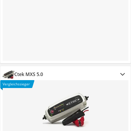
Ctek MXS 5.0
Vergleichssieger