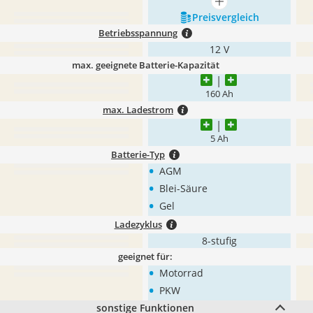
mehr anzeigen
Preis­vergleich
Betriebsspannung
12 V
max. geeignete Batterie-Kapazität
160 Ah
max. Ladestrom
5 Ah
Batterie-Typ
•
AGM
•
Blei-Säure
•
Gel
Ladezyklus
8-stufig
geeignet für:
•
Motorrad
•
PKW
sonstige Funktionen