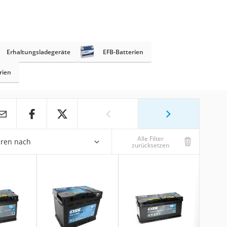
Erhaltungsladegeräte
EFB-Batterien
rien
Alle Filter
eren nach
zurücksetzen