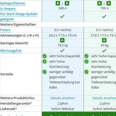
Kälteprüfstrom
680 A
700 A
in Ampere
Für Start-Stopp-System
geeignet
Weitere Eigenschaften
Polart
0 (+ rechts)
0 (+ rechts)
Abmessungen (L x B x H)
24,2 x 17,5 x 19 cm
27,8 x 17,5 x 19 
Geringes Gewicht
18,2 kg
20 kg
Wartungsfrei
sehr hohe Kapazität
sehr hohe Kapaz
sehr hohe
sehr hohe
Startleistung
Startleistung
weniger anfällig
weniger anfällig
Vorteile
gegenüber
gegenüber
Tiefenentladung bei
Tiefenentladung
Kälte
Kälte
Weitere Produktinfos
Details ansehen
Details ansehe
Herstellergarantie
*
2 Jahre
2 Jahre
Lieferzeit
*
Sofort lieferbar
Sofort lieferba