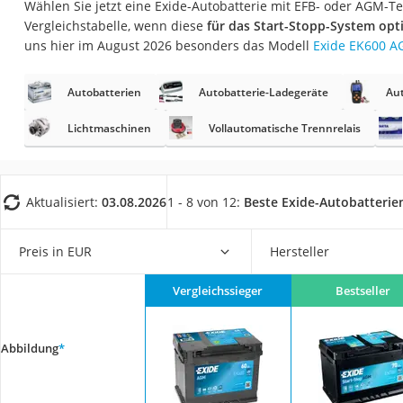
Wählen Sie jetzt eine Exide-Autobatterie mit EFB- oder AGM-T
AGM-Batterie Woh
Vergleichstabelle, wenn diese
für das Start-Stopp-System optim
Thule-Fahrradträg
uns hier im August 2026 besonders das Modell
Exide EK600 
FM-Transmitter
Autobatterien
Autobatterie-Ladegeräte
Aut
Sommerreifen 205
Autobatterie-Lade
Lichtmaschinen
Vollautomatische Trennrelais
Starthilfe mit Kom
Alkoholtester
Aktualisiert:
03.08.2026
1 - 8 von 12:
Beste Exide-Autobatterie
Felgenbaum
Diesel-Additiv
Preis in EUR
Hersteller
Wagenheber
Vergleichssieger
Bestseller
Service
Abbildung
*