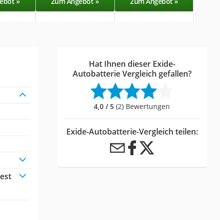
ebot »
Zum Angebot »
Zum Angebot »
Zu
Hat Ihnen dieser Exide-
Autobatterie Vergleich gefallen?
4,0 / 5
(2) Bewertungen
Exide-Autobatterie-Vergleich teilen:
est