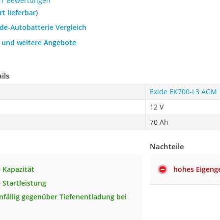
61 Bewertungen
ort lieferbar
)
ide-Autobatterie Vergleich
h und weitere Angebote
ils
Exide EK700-L3 AGM
12 V
70 Ah
Nachteile
 Kapazität
hohes Eigeng
 Startleistung
nfällig gegenüber Tiefenentladung bei