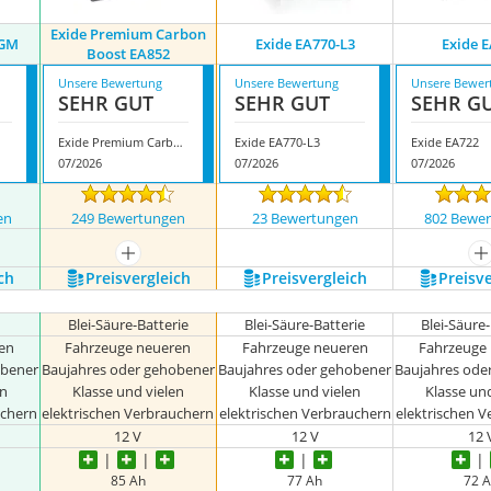
Exide Premium Carbon
AGM
Exide EA770-L3
Exide 
Boost EA852
Unsere Bewertung
Unsere Bewertung
Unsere Bewer
SEHR GUT
SEHR GUT
SEHR G
Exide Premium Carbon Boost EA852
Exide EA770-L3
Exide EA722
07/2026
07/2026
07/2026
en
249 Bewertungen
23 Bewertungen
802 Bewe
nzeigen
mehr anzeigen
m
ch
Preis­vergleich
Preis­vergleich
Preis­v
Blei-Säure-Batterie
Blei-Säure-Batterie
Blei-Säure
en
Fahrzeuge neueren
Fahrzeuge neueren
Fahrzeuge
obener
Baujahres oder gehobener
Baujahres oder gehobener
Baujahres ode
en
Klasse und vielen
Klasse und vielen
Klasse un
uchern
elektrischen Verbrauchern
elektrischen Verbrauchern
elektrischen 
12 V
12 V
12 
85 Ah
77 Ah
72 