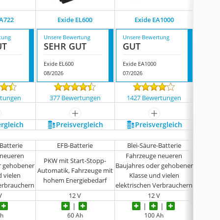
EA722
Exide EL600
Exide EA1000
Ex
tung
Unsere Bewertung
Unsere Bewertung
Unsere
UT
SEHR GUT
GUT
GUT
Exide EL600
Exide EA1000
Exide 
08/2026
07/2026
08/202
noch k
rtungen
377 Bewertungen
1427 Bewertungen
ehr anzeigen
mehr anzeigen
mehr anzeigen
ergleich
Preis­vergleich
Preis­vergleich
P
-Batterie
EFB-Batterie
Blei-Säure-Batterie
Dual
 neueren
Fahrzeuge neueren
PKW mit Start-Stopp-
PKW m
r gehobener
Baujahres oder gehobener
Automatik, Fahrzeuge mit
Automat
d vielen
Klasse und vielen
hohem Energiebedarf
hohem
Verbrauchern
elektrischen Verbrauchern
V
12 V
12 V
Ah
60 Ah
100 Ah