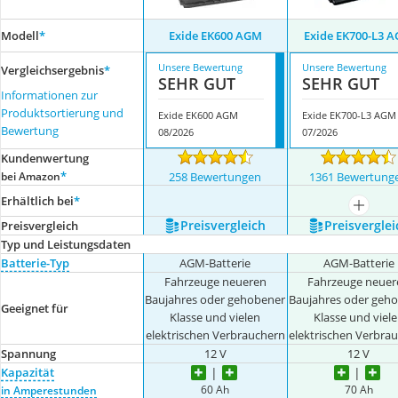
Modell
*
Exide EK600 AGM
Exide EK700-L3 
Unsere Bewertung
Unsere Bewertung
Vergleichsergebnis
*
SEHR GUT
SEHR GUT
Informationen zur
Produktsortierung und
Exide EK600 AGM
Exide EK700-L3 AGM
Bewertung
08/2026
07/2026
Kundenwertung
*
bei Amazon
258 Bewertungen
1361 Bewertung
Erhältlich bei
*
mehr a
Preis­vergleich
Preis­verglei
Preis­vergleich
Typ und Leistungsdaten
Batterie-Typ
AGM-Batterie
AGM-Batterie
Fahrzeuge neueren
Fahrzeuge neuer
Baujahres oder gehobener
Baujahres oder geh
Geeignet für
Klasse und vielen
Klasse und viel
elektrischen Verbrauchern
elektrischen Verbra
Spannung
12 V
12 V
Kapazität
60 Ah
70 Ah
in Amperestunden