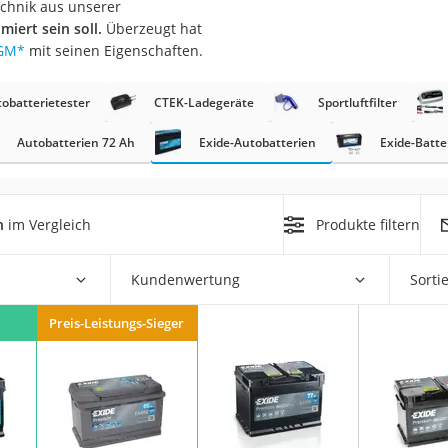
echnik aus unserer
nmobil
iert sein soll.
Überzeugt hat
er
AGM
*
mit seinen Eigenschaften.
obatterietester
CTEK-Ladegeräte
Sportluftfilter
/55 R16
gerät
Autobatterien 72 Ah
Exide-Autobatterien
Exide-Batte
pressor
n
im Vergleich
Produkte filtern
Kundenwertung
Sorti
Preis-Leistungs-Sieger