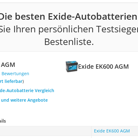
Die besten Exide-Autobatterien
ie Ihren persönlichen Testsiege
Bestenliste.
0 AGM
Exide EK600 AGM
8 Bewertungen
ort lieferbar
)
ide-Autobatterie Vergleich
h und weitere Angebote
ils
Exide EK600 AGM