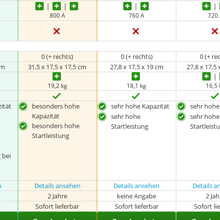
800 A
760 A
720
0 (+ rechts)
0 (+ rechts)
0 (+ re
cm
31,5 x 17,5 x 17,5 cm
27,8 x 17,5 x 19 cm
27,8 x 17,5 
19,2 kg
18,1 kg
16,5
ität
besonders hohe
sehr hohe Kapazität
sehr hohe
Kapazität
sehr hohe
sehr hohe
besonders hohe
Startleistung
Startleist
Startleistung
 bei
n
Details ansehen
Details ansehen
Details 
2 Jahre
keine Angabe
2 Ja
r
Sofort lieferbar
Sofort lieferbar
Sofort li