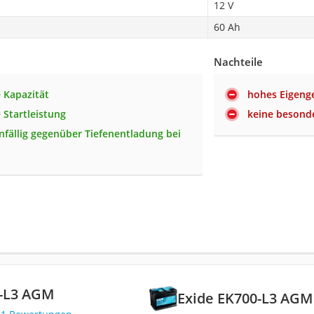
12 V
60 Ah
Nachteile
 Kapazität
hohes Eigeng
 Startleistung
keine besond
nfällig gegenüber Tiefenentladung bei
0-L3 AGM
Exide EK700-L3 AGM