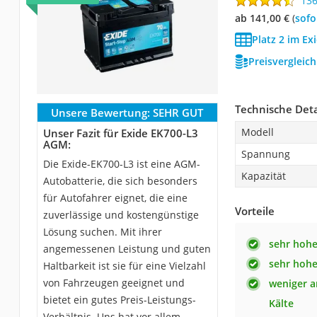
13
ab 141,00 €
(
Sof
Platz 2 im Ex
Preisvergleic
Technische Deta
Unsere Bewertung:
SEHR GUT
Modell
Unser Fazit für Exide EK700-L3
AGM:
Spannung
Die Exide-EK700-L3 ist eine AGM-
Kapazität
Autobatterie, die sich besonders
für Autofahrer eignet, die eine
Vorteile
zuverlässige und kostengünstige
Lösung suchen. Mit ihrer
sehr hohe
angemessenen Leistung und guten
sehr hohe
Haltbarkeit ist sie für eine Vielzahl
von Fahrzeugen geeignet und
weniger a
bietet ein gutes Preis-Leistungs-
Kälte
Verhältnis. Uns hat vor allem