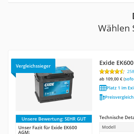
Wählen S
Exide EK60
Vergleichssieger
25
ab 109,00 €
(
Sof
Platz 1 im Ex
Preisvergleic
Technische Deta
Unsere Bewertung:
SEHR GUT
Modell
Unser Fazit für Exide EK600
AGM: