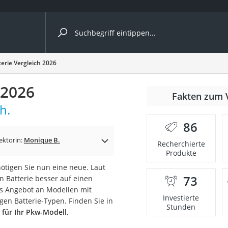
ergleiche nach Kategorie
erie Vergleich 2026
ängerkupplung (4 Fahrräder)
 2026
Fakten zum 
nhängerkupplung)
h.
ahrräder
86
l)
ektorin:
Monique B.
Recherchierte
Produkte
ötigen Sie nun eine neue. Laut
ke
73
n Batterie besser auf einen
ites Angebot an Modellen mit
Investierte
gen Batterie-Typen. Finden Sie in
Stunden
 für Ihr Pkw-Modell.