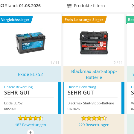
Alkoholtester
Autobatterie mit einer hohen Kaltstartleistung, um auf den
Produkte filtern
Stand:
01.08.2026
Felgenbaum
Straßen sicher unterwegs zu sein. Überzeugt hat uns hier im
Diesel-Additiv
August 2026 besonders das Modell
Exide EL752
*
mit seinen
Vergleichssieger
Preis-Leistungs-Sieger
Bes
Wagenheber
Eigenschaften.
Service
1 / 11
2 / 11
Blackmax Start-Stopp-
Exide EL752
Batterie
Unsere Bewertung
Unsere Bewertung
U
SEHR GUT
SEHR GUT
Exide EL752
Blackmax Start-Stopp-Batterie
V
08/2026
07/2026
0
183 Bewertungen
229 Bewertungen