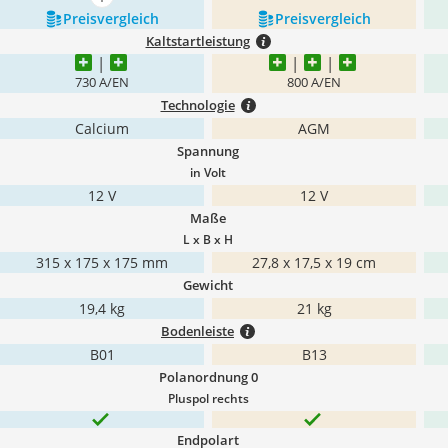
mehr anzeigen
Preis­vergleich
Preis­vergleich
Kaltstartleistung
730 A/EN
800 A/EN
Technologie
Calcium
AGM
Spannung
in Volt
12 V
12 V
Maße
L x B x H
315 x 175 x 175 mm
27,8 x 17,5 x 19 cm
Gewicht
19,4 kg
21 kg
Bodenleiste
B01
B13
Polanordnung 0
Pluspol rechts
Endpolart