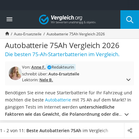
Die beliebtesten Vergleiche nach Kategorie
Vergleich
Auto & Motor
Fahrradträger-Anhängerkupplung (4 Fahrräder)
Auto-Ersatzteile
Autobatterie 75Ah Vergleich 2026
Fahrradträger
Fahrradträger (Anhängerkupplung)
Autobatterie 75Ah Vergleich 2026
Fahrradträger 3 Fahrräder
Die besten 75-Ah-Starterbatterien im Vergleich.
Benzinkanister (20 l)
Dashcam
Von:
Anne F.
Redakteurin
Fahrradträger E-Bike
schreibt über:
Auto-Ersatzteile
Benzinkanister
Lektorin:
Nele B.
Marderschreck
Wagenheber 3t
Benötigen Sie eine neue Starterbatterie für Ihr Fahrzeug und
AGM-Batterie Wohnmobil
möchten die beste
Autobatterie
mit 75 Ah auf dem Markt? In
Thule-Fahrradträger
gängigen Tests im Internet werden
unterschiedliche
FM-Transmitter
Faktoren wie das Gewicht, die Polanordnung oder die
Sommerreifen 205/55 R16
Kaltstartleistung berücksichtigt.
Jedoch sollten Sie auch die
Autobatterie-Ladegerät
verwendete Technologie und Spannung bei Ihrer
1 - 2 von 11:
Beste Autobatterien 75Ah
im Vergleich
Starthilfe mit Kompressor
Kaufentscheidung beachten.
Wählen Sie jetzt eine 75-Ah-