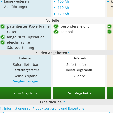
•
•
•
keine weiteren
100 Ah
k
•
Ausführungen
110 Ah
•
120 Ah
Vorteile
patentiertes PowerFrame-
besonders leicht
Gitter
kompakt
lange Nutzungsdauer
gleichmäßige
Säureverteilung
Zu den Angeboten
*
Lieferzeit
Lieferzeit
Sofort lieferbar
Sofort lieferbar
Herstellergarantie
Herstellergarantie
keine Angabe
2 Jahre
Vergleichssieger
Zum Angebot »
Zum Angebot »
Erhältlich bei
*
ⓘ Informationen zur Produktsortierung und Bewertung