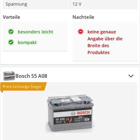
Spannung
12 V
Vorteile
Nachteile
besonders leicht
keine genaue
Angabe über die
kompakt
Breite des
Produktes
Bosch S5 A08
Preis-Leistungs-Sieger