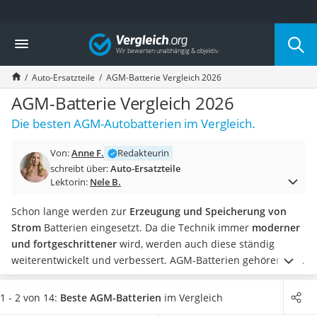
Die beliebtesten Vergleiche nach Kategorie
Vergleich
Auto & Motor
Fahrradträger-Anhängerkupplung (4 Fahrräder)
Auto-Ersatzteile
AGM-Batterie Vergleich 2026
Fahrradträger
Fahrradträger (Anhängerkupplung)
AGM-Batterie Vergleich 2026
Fahrradträger 3 Fahrräder
Die besten AGM-Autobatterien im Vergleich.
Benzinkanister (20 l)
Dashcam
Von:
Anne F.
Redakteurin
Fahrradträger E-Bike
schreibt über:
Auto-Ersatzteile
Benzinkanister
Lektorin:
Nele B.
Marderschreck
Wagenheber 3t
Schon lange werden zur
Erzeugung und Speicherung von
AGM-Batterie Wohnmobil
Strom
Batterien eingesetzt. Da die Technik immer
moderner
Thule-Fahrradträger
und fortgeschrittener
wird, werden auch diese ständig
FM-Transmitter
weiterentwickelt und verbessert. AGM-Batterien gehören zu
Sommerreifen 205/55 R16
den sogenannten
VRLA-Batterien
, den verschlossenen
Autobatterie-Ladegerät
Bleisäure-Batterien. Laut gängigen Tests im Internet ist bei
1 - 2 von 14:
Beste AGM-Batterien
im Vergleich
Starthilfe mit Kompressor
ihnen im Gegensatz zu den herkömmlichen
Autobatterien