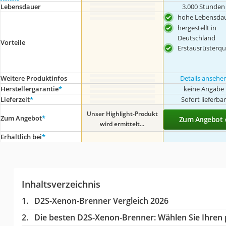
Lebensdauer
3.000 Stunden
hohe Lebensda
hergestellt in
Deutschland
Vorteile
Erstausrüsterqua
Weitere Produktinfos
Details ansehe
Herstellergarantie
*
keine Angabe
Lieferzeit
*
Sofort lieferba
Unser Highlight-Produkt
Zum Angebot
*
Zum Angebot 
wird ermittelt...
Erhältlich bei
*
Inhaltsverzeichnis
D2S-Xenon-Brenner Vergleich 2026
Die besten D2S-Xenon-Brenner:
Wählen Sie Ihren p