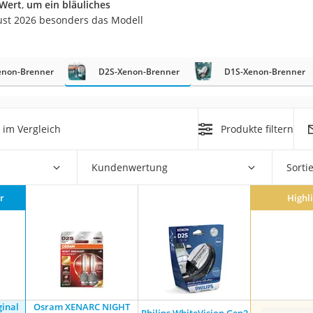
-Wert
,
um ein bläuliches
nmobil
ust 2026 besonders das Modell
er
enon-Brenner
D2S-Xenon-Brenner
D1S-Xenon-Brenner
/55 R16
gerät
pressor
im Vergleich
Produkte filtern
Kundenwertung
Sorti
r
Highl
inal
Osram XENARC NIGHT