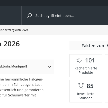
ergleiche nach Kategorie
nner Vergleich 2026
ängerkupplung (4 Fahrräder)
h 2026
Fakten zum 
nhängerkupplung)
ahrräder
101
l)
ektorin:
Monique B.
Recherchierte
Produkte
ine herkömmliche Halogen-
ke
85
ampen in Fahrzeugen. Laut
 wesentlich und garantieren
Investierte
 für Scheinwerfer mit
Stunden