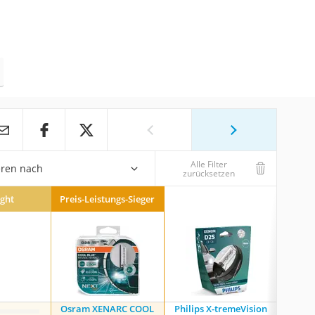
Alle Filter
eren nach
zurücksetzen
ight
Preis-Leistungs-Sieger
Osram XENARC COOL
Philips X-tremeVision