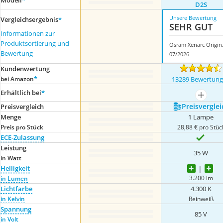
Modell
*
D2S
Unsere Bewertung
Vergleichsergebnis
*
SEHR GUT
Informationen zur
Produktsortierung und
Osram 
Bewertung
07/2026
Kundenwertung
*
bei Amazon
13289 Bewertun
Erhältlich bei
*
mehr a
Preis­verglei
Preis­vergleich
Menge
1 Lampe
Preis pro Stück
28,88 € pro Stüc
ECE-Zulassung
Leistung
35 W
in Watt
Helligkeit
3.200 lm
in Lumen
Lichtfarbe
4.300 K
in Kelvin
Reinweiß
Spannung
85 V
in Volt