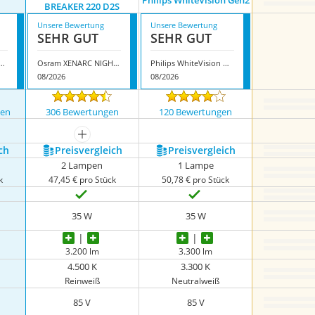
Philips WhiteVision Gen2
BREAKER 220 D2S
Unsere Bewertung
Unsere Bewertung
SEHR GUT
SEHR GUT
Xenarc Original D2S
Osram XENARC NIGHT BREAKER 220 D2S
Philips WhiteVision Gen2
08/2026
08/2026
gen
306 Bewertungen
120 Bewertungen
nzeigen
mehr anzeigen
ch
Preis­vergleich
Preis­vergleich
2 Lampen
1 Lampe
k
47,45 € pro Stück
50,78 € pro Stück
35 W
35 W
3.200 lm
3.300 lm
4.500 K
3.300 K
Reinweiß
Neutralweiß
85 V
85 V