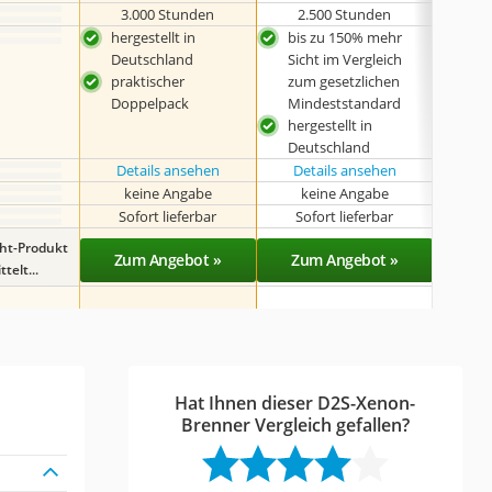
3.000 Stunden
2.500 Stunden
2.
hergestellt in
bis zu 150% mehr
seh
Deutschland
Sicht im Vergleich
geg
praktischer
zum gesetzlichen
Tem
Doppelpack
Mindeststandard
Vib
hergestellt in
herg
Deutschland
Deu
Details ansehen
Details ansehen
Det
keine Angabe
keine Angabe
Sofort lieferbar
Sofort lieferbar
Sof
ght-Produkt
Zum Angebot »
Zum Angebot »
Zu
telt...
Hat Ihnen dieser D2S-Xenon-
Brenner Vergleich gefallen?