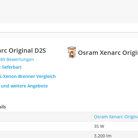
rc Original D2S
Osram Xenarc Origi
289 Bewertungen
t lieferbar
)
2S-Xenon-Brenner Vergleich
h und weitere Angebote
ils
Osram Xenarc Origin
35 W
3.200 lm