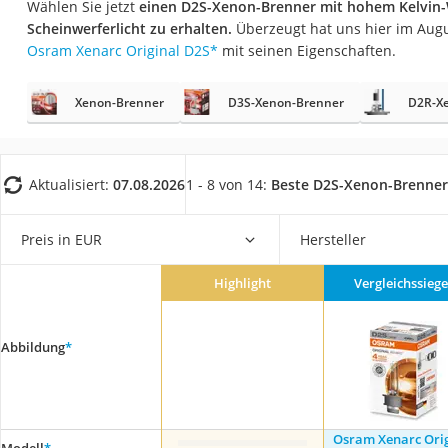
Wählen Sie jetzt
einen D2S-Xenon-Brenner mit hohem Kelvin
AGM-Batterie Woh
Scheinwerferlicht zu erhalten.
Überzeugt hat uns hier im Aug
Thule-Fahrradträg
Osram Xenarc Original D2S
*
mit seinen Eigenschaften.
FM-Transmitter
Xenon-Brenner
D3S-Xenon-Brenner
D2R-X
Sommerreifen 205
Autobatterie-Lade
Starthilfe mit Kom
Aktualisiert:
07.08.2026
1 - 8 von 14:
Beste D2S-Xenon-Brenner
Alkoholtester
Felgenbaum
Preis in EUR
Hersteller
Diesel-Additiv
Highlight
Vergleichssiege
Wagenheber
Service
Abbildung
*
Osram Xenarc Orig