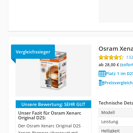
Osram Xena
Vergleichssieger
13
ab 28,00 €
(
Sofor
Platz 1 im D
Preisvergleic
Technische Deta
Unsere Bewertung:
SEHR GUT
Modell
Unser Fazit für Osram Xenarc
Original D2S:
Leistung
Der Osram Xenarc Original D2S
Helligkeit
Xenon-Brenner überzeugt mit