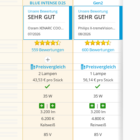
Phili
BLUE INTENSE D2S
Gen2
Unsere Bewertung
Unsere Bewertung
Unsere
SEHR GUT
SEHR GUT
SEH
Osram XENARC COOL BLUE INTENSE D2S
Philips X-tremeVision Gen2
Philip
07/2026
08/2026
08/202
559 Bewertungen
600 Bewertungen
226
mehr anzeigen
Preis­vergleich
Preis­vergleich
P
2 Lampen
1 Lampe
43,53 € pro Stück
56,14 € pro Stück
58,
35 W
35 W
3.200 lm
3.200 lm
6.200 K
4.800 K
Kaltweiß
Reinweiß
85 V
85 V