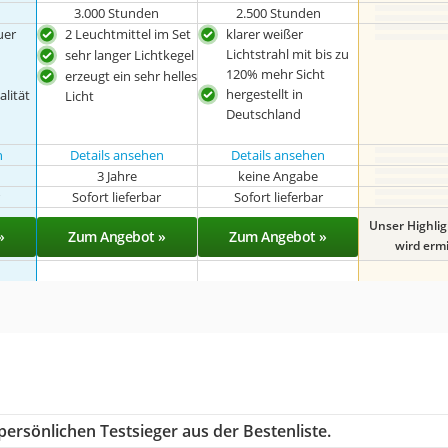
3.000 Stunden
2.500 Stunden
uer
2 Leuchtmittel im Set
klarer weißer
Lichtstrahl mit bis zu
sehr langer Lichtkegel
120% mehr Sicht
erzeugt ein sehr helles
hergestellt in
lität
Licht
Deutschland
n
Details ansehen
Details ansehen
3 Jahre
keine Angabe
r
Sofort lieferbar
Sofort lieferbar
Unser Highli
»
Zum Angebot »
Zum Angebot »
wird ermit
ersönlichen Testsieger aus der Bestenliste.