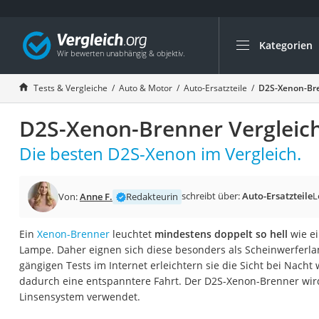
Kategorien
Die beliebtesten V
Auto & Motor
Tests & Vergleiche
Auto & Motor
Auto-Ersatzteile
D2S-Xenon-Bre
Fahrradträger-Anh
D2S-Xenon-Brenner Vergleic
Fahrradträger
Fahrradträger (A
Die besten D2S-Xenon im Vergleich.
Fahrradträger 3 F
Benzinkanister (20 
schreibt über:
Auto-Ersatzteile
L
Von:
Anne F.
Redakteurin
Dashcam
Ein
Xenon-Brenner
leuchtet
mindestens doppelt so hell
wie e
Fahrradträger E-Bi
Lampe. Daher eignen sich diese besonders als Scheinwerferl
Benzinkanister
gängigen Tests im Internet erleichtern sie die Sicht bei Nacht
dadurch eine entspanntere Fahrt. Der D2S-Xenon-Brenner wird
Marderschreck
Linsensystem verwendet.
Wagenheber 3t