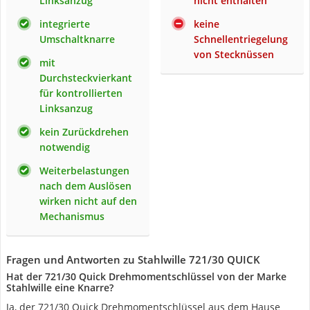
Linksanzug
nicht enthalten
integrierte
keine
Umschaltknarre
Schnellentriegelung
von Stecknüssen
mit
Durchsteckvierkant
für kontrollierten
Linksanzug
kein Zurückdrehen
notwendig
Weiterbelastungen
nach dem Auslösen
wirken nicht auf den
Mechanismus
Fragen und Antworten zu Stahlwille 721/30 QUICK
Hat der 721/30 Quick Drehmomentschlüssel von der Marke
Stahlwille eine Knarre?
Ja, der 721/30 Quick Drehmomentschlüssel aus dem Hause