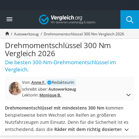
Die beliebtesten Vergleiche nach Kategorie
Vergleich
Auto & Motor
Fahrradträger-Anhängerkupplung (4 Fahrräder)
Autowerkzeug
Drehmomentschlüssel 300 Nm Vergleich 2026
Fahrradträger
Fahrradträger (Anhängerkupplung)
Drehmomentschlüssel 300 Nm
Fahrradträger 3 Fahrräder
Vergleich 2026
Benzinkanister (20 l)
Die besten 300-Nm-Drehmomentschlüssel im
Dashcam
Vergleich.
Fahrradträger E-Bike
Benzinkanister
Von:
Anne F.
Redakteurin
Marderschreck
schreibt über:
Autowerkzeug
Wagenheber 3t
Lektorin:
Monique B.
AGM-Batterie Wohnmobil
Thule-Fahrradträger
Drehmomentschlüssel mit mindestens 300 Nm
kommen
FM-Transmitter
beispielsweise beim Wechsel von Reifen an größeren
Sommerreifen 205/55 R16
Nutzfahrzeugen zum Einsatz. Denn für die Sicherheit ist es
Autobatterie-Ladegerät
entscheidend, dass die
Räder mit dem richtig dosierten
Starthilfe mit Kompressor
Kraftaufwand angezogen
werden.
Laut verschiedener Tests