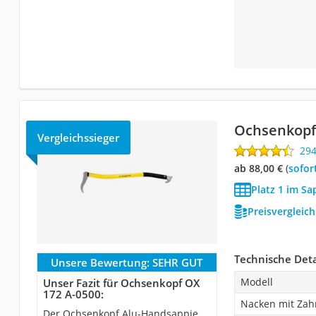
Ochsenkopf
Vergleichssieger
29
ab 88,00 €
(
Sofor
Platz 1 im Sa
Preisvergleic
Technische Deta
Unsere Bewertung:
SEHR GUT
Modell
Unser Fazit für Ochsenkopf OX
172 A-0500:
Nacken mit Za
Der Ochsenkopf Alu-Handsappie