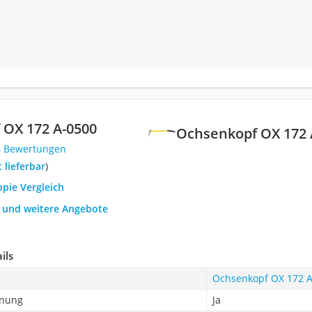
 OX 172 A-0500
Ochsenkopf OX 172 
4 Bewertungen
t lieferbar
)
ppie Vergleich
h und weitere Angebote
ils
Ochsenkopf OX 172 
hnung
Ja