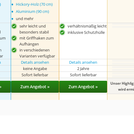
•
)
Hickory-Holz (70 cm)
•
Aluminium (90 cm)
•
und mehr
sehr leicht und
verhältnismäßig leicht
l
besonders stabil
inklusive Schutzhülle
zum
mit Griffhaken zum
Aufhängen
n
in verschiedenen
ar
Varianten verfügbar
n
Details ansehen
Details ansehen
keine Angabe
2 Jahre
r
Sofort lieferbar
Sofort lieferbar
Unser Highli
»
Zum Angebot »
Zum Angebot »
wird ermit