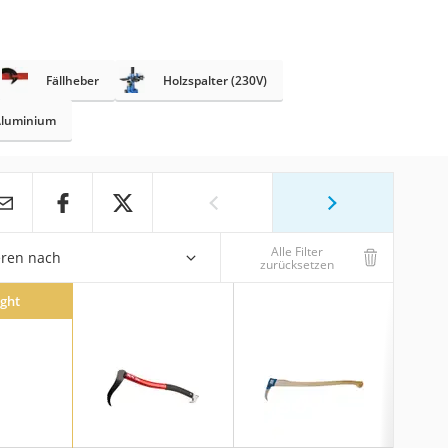
Fällheber
Holzspalter (230V)
 Aluminium
Alle Filter
eren nach
zurücksetzen
ight