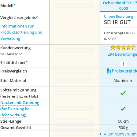
Ochsenkopf OX 17
Modell
*
0500
Unsere Bewertung
Vergleichsergebnis
*
SEHR GUT
Informationen zur
Produktsortierung und
Ochsenko
Bewertung
07/2026
Kundenwertung
*
bei Amazon
294 Bewertung
Erhältlich bei
*
mehr a
Preis­verglei
Preis­vergleich
Stiel-Material
Aluminium
Spitze mit Zahnung
(festerer Sitz im Holz)
Nacken mit Zahnung
(für Fixierung bei
Hebelwirkung)
Stiel-Länge
50 cm
Gesamt-Gewicht
500 g
•
Aluminium (70 cm