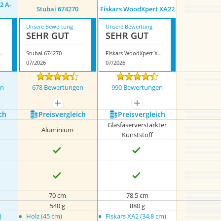
2 A-
Stubai ‎674270
Fiskars WoodXpert XA22
Unsere Bewertung
Unsere Bewertung
SEHR GUT
SEHR GUT
pf OX 172 A-0500
Stubai ‎674270
Fiskars WoodXpert XA22
07/2026
07/2026
en
678 Bewertungen
990 Bewertungen
nzeigen
mehr anzeigen
mehr anzeigen
ch
Preis­vergleich
Preis­vergleich
Glasfaserverstärkter
Aluminium
Kunststoff
70 cm
78,5 cm
540 g
880 g
•
•
)
Holz (45 cm)
Fiskars XA2 (34,8 cm)