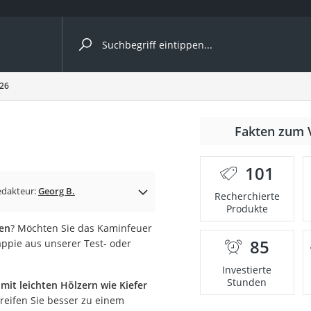
ergleiche nach Kategorie
026
nmäher
Fakten zum 
s
101
er
edakteur:
Georg B.
Recherchierte
Produkte
gerät
en
? Möchten Sie das Kaminfeuer
2 Innengeräte
85
ppie aus unserer Test- oder
Investierte
Stunden
 mit leichten Hölzern wie Kiefer
e
greifen Sie besser zu einem