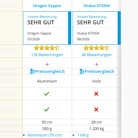
Oregon Sappie
Stubai 673354
Stihl 
Unsere Bewertung
Unsere Bewertung
Unsere
SEHR GUT
SEHR GUT
SEH
Oregon Sappie
Stubai 673354
07/2026
08/2026
07/202
126 Bewertungen
46 Bewertungen
43 
mehr anzeigen
mehr anzeigen
Preis­vergleich
Preis­vergleich
P
Aluminium
Holz
50 cm
28 cm
500 g
1.200 kg
•
•
•
Aluminium (70 cm)
1100 g
keine