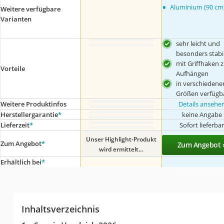
•
Aluminium (90 cm
Weitere verfügbare
Varianten
sehr leicht und
besonders stabi
mit Griffhaken 
Vorteile
Aufhängen
in verschiedene
Größen verfügb
Weitere Produktinfos
Details ansehe
Herstellergarantie
*
keine Angabe
Lieferzeit
*
Sofort lieferba
Unser Highlight-Produkt
Zum Angebot
*
Zum Angebot 
wird ermittelt...
Erhältlich bei
*
Inhaltsverzeichnis