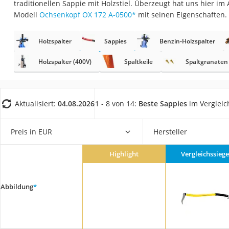
traditionellen Sappie mit Holzstiel. Überzeugt hat uns hier i
Fliesenschneider
Modell
Ochsenkopf OX 172 A-0500
*
mit seinen Eigenschaften.
Hochdruckreinige
Doppelschleifer
Holzspalter
Sappies
Benzin-Holzspalter
Überwachungska
Holzspalter (400V)
Spaltkeile
Spaltgranaten
Benzinrasenmäher 
Akku-Laubsauger
Aktualisiert:
04.08.2026
1 - 8 von 14:
Beste Sappies
im Vergleic
Löschdecke
Multimeter
Preis in EUR
Hersteller
Winterharte Palm
Gasdurchlauferhit
Highlight
Vergleichssiege
Service
Abbildung
*