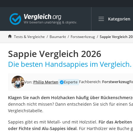
Kategorien
Die beliebtesten V
Baumarkt
Tests & Vergleiche
Baumarkt
Forstwerkzeug
Sappie Vergleich 2
Tresor feuerfest
Sappie Vergleich 2026
Makita-Akku-Rase
Kappsäge
Die besten Handsappies im Vergleich.
Smartes Türschlos
Akku-Rasentrimm
Fachbereich:
Forstwerkzeug
R
Von:
Philip Merten
Experte
Feuchtigkeitsmess
Klagen Sie nach dem Holzhacken häufig über Rückenschmerz
Split-Klimaanlage 
dennoch nicht missen? Dann entscheiden Sie sich für einen Sa
Pelletofen
Vergleichstabelle.
Bohrmaschine
Sappies gibt es mit Metall- und mit Holzstiel.
Für das Arbeiten
Tiefbrunnenpump
oder Fichte sind Alu-Sappies ideal
. Für Harthölzer wie Buche 