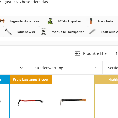
m August 2026 besonders das
r
liegende Holzspalter
10T-Holzspalter
Handbeile
mera
Tomahawks
manuelle Holzspalter
Spaltkeile
mit Elektrostart
h
Produkte filtern
Kundenwertung
Sorti
en
zer
r
Preis-Leistungs-Sieger
Highl