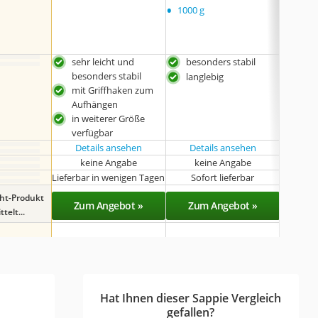
•
1000 g
sehr leicht und
besonders stabil
sehr
besonders stabil
beso
langlebig
mit Griffhaken zum
mit
Aufhängen
Auf
in weiterer Größe
verfügbar
Details ansehen
Details ansehen
Det
keine Angabe
keine Angabe
k
Lieferbar in wenigen Tagen
Sofort lieferbar
Sof
ght-Produkt
Zum Angebot »
Zum Angebot »
Zu
telt...
Hat Ihnen dieser Sappie Vergleich
gefallen?