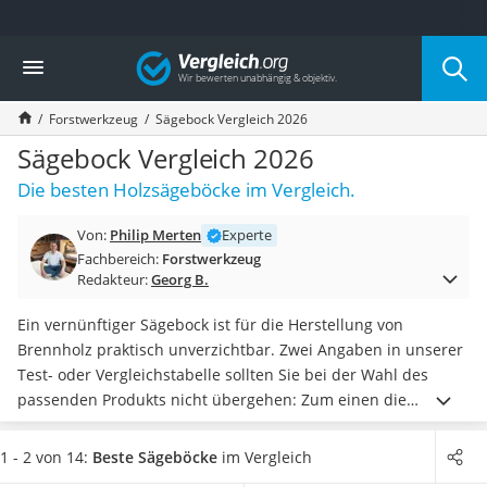
Die beliebtesten Vergleiche nach Kategorie
Vergleich
Baumarkt
Tresor feuerfest
Forstwerkzeug
Sägebock Vergleich 2026
Makita-Akku-Rasenmäher
Kappsäge
Sägebock Vergleich 2026
Smartes Türschloss
Die besten Holzsägeböcke im Vergleich.
Akku-Rasentrimmer
Feuchtigkeitsmessgerät
Von:
Philip Merten
Experte
Split-Klimaanlage 2 Innengeräte
Fachbereich:
Forstwerkzeug
Pelletofen
Redakteur:
Georg B.
Bohrmaschine
Tiefbrunnenpumpe
Ein vernünftiger Sägebock ist für die Herstellung von
Fliesenschneider
Brennholz praktisch unverzichtbar. Zwei Angaben in unserer
Hochdruckreiniger
Test- oder Vergleichstabelle sollten Sie bei der Wahl des
Doppelschleifer
passenden Produkts nicht übergehen: Zum einen die
Überwachungskamera
maximale Tragkraft, denn bei manchen Böcken ist schon
Benzinrasenmäher mit Elektrostart
unter 100 Kilogramm Schluss
. Und auch ein geringfügig
1 - 2 von 14:
Beste Sägeböcke
im Vergleich
Akku-Laubsauger
leichterer Stamm kann Probleme bei der Standfestigkeit