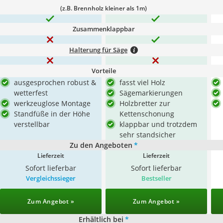
(z.B. Brennholz kleiner als 1m)
Zusammenklappbar
Halterung für Säge
Vorteile
ausgesprochen robust &
fasst viel Holz
wetterfest
Sägemarkierungen
werkzeuglose Montage
Holzbretter zur
Standfüße in der Höhe
Kettenschonung
verstellbar
klappbar und trotzdem
sehr standsicher
Zu den Angeboten
*
Lieferzeit
Lieferzeit
Sofort lieferbar
Sofort lieferbar
Vergleichssieger
Bestseller
Zum Angebot »
Zum Angebot »
Erhältlich bei
*