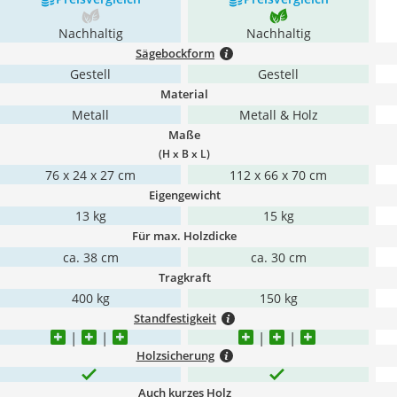
Nachhaltig
Nachhaltig
Sägebockform
Gestell
Gestell
Material
Metall
Metall & Holz
Maße
(H x B x L)
76 x 24 x 27 cm
112 x 66 x 70 cm
Eigengewicht
13 kg
15 kg
Für max. Holzdicke
ca. 38 cm
ca. 30 cm
Tragkraft
400 kg
150 kg
Standfestigkeit
Holzsicherung
Auch kurzes Holz