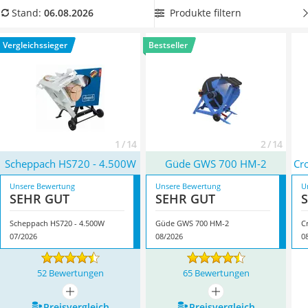
Löschdecke
(statt den üblichen 230) arbeiten. Dafür benötigen Sie
Produkte filtern
Stand:
06.08.2026
Multimeter
allerdings einen entsprechenden Stromanschluss. Zum
Winterharte Palmen
anderen können Sie sich eine
Benzin-Wippsäge zulegen
. Bei
Vergleichssieger
Bestseller
Gasdurchlauferhitzer
beiden Typen sind Schnitttiefen von deutlich über 20
Service
Zentimetern möglich, sie kosten dafür aber auch doppelt so
viel. Überzeugt hat uns hier im August 2026 besonders das
Modell
Scheppach HS720 - 4.500W
*
mit seinen
Eigenschaften.
1 / 14
2 / 14
Scheppach HS720 - 4.500W
Güde GWS 700 HM-2
Cr
Unsere Bewertung
Unsere Bewertung
U
SEHR GUT
SEHR GUT
Scheppach HS720 - 4.500W
Güde GWS 700 HM-2
C
07/2026
08/2026
0
52 Bewertungen
65 Bewertungen
mehr anzeigen
mehr anzeigen
Preis­vergleich
Preis­vergleich