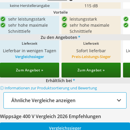
115 dB
keine Herstellerangabe
Vorteile
sehr leistungsstark
leistungsstark
sehr hohe maximale
sehr hohe maximale
Schnitttiefe
Schnitttiefe
Zu den Angeboten
*
Lieferzeit
Lieferzeit
Lieferbar in wenigen Tagen
Sofort lieferbar
L
Vergleichssieger
Preis-Leistungs-Sieger
Zum Angebot »
Zum Angebot »
Erhältlich bei
*
ⓘ Informationen zur Produktsortierung und Bewertung
Ähnliche Vergleiche anzeigen
Wippsäge 400 V Vergleich 2026 Empfehlungen
Vergleichssieger