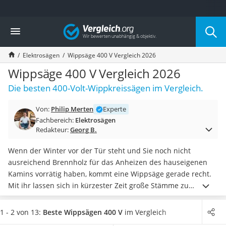
Die beliebtesten Vergleiche nach Kategorie
Vergleich
Baumarkt
Tresor feuerfest
Elektrosägen
Wippsäge 400 V Vergleich 2026
Makita-Akku-Rasenmäher
Kappsäge
Wippsäge 400 V Vergleich 2026
Smartes Türschloss
Die besten 400-Volt-Wippkreissägen im Vergleich.
Akku-Rasentrimmer
Feuchtigkeitsmessgerät
Von:
Philip Merten
Experte
Split-Klimaanlage 2 Innengeräte
Fachbereich:
Elektrosägen
Pelletofen
Redakteur:
Georg B.
Bohrmaschine
Tiefbrunnenpumpe
Wenn der Winter vor der Tür steht und Sie noch nicht
Fliesenschneider
ausreichend Brennholz für das Anheizen des hauseigenen
Hochdruckreiniger
Kamins vorrätig haben, kommt eine Wippsäge gerade recht.
Doppelschleifer
Mit ihr lassen sich in kürzester Zeit große Stämme zu
Überwachungskamera
handlichen Holzstücken zersägen. Im Internet zu findende
Benzinrasenmäher mit Elektrostart
Tests mit Wippsägen bestätigen, dass die
Leistung und die
1 - 2 von 13:
Beste Wippsägen 400 V
im Vergleich
Akku-Laubsauger
Schnitttiefe die Sägegeschwindigkeit und das Ergebnis