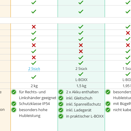
2 Stück
2 Stück
1 St
L-BOXX
L-BO
2 kg
1,5 kg
1,95
e
für Rechts- und
2 x Akku enthalten
besonder
Linkshänder geeignet
Hubleistu
inkl. Gleitschuh
Schutzklasse IP54
mit Bügel
inkl. Spanreißschutz
ion
besonders hohe
nicht kab
inkl. Ladegerät
Hubleistung
in praktischer L-BOXX