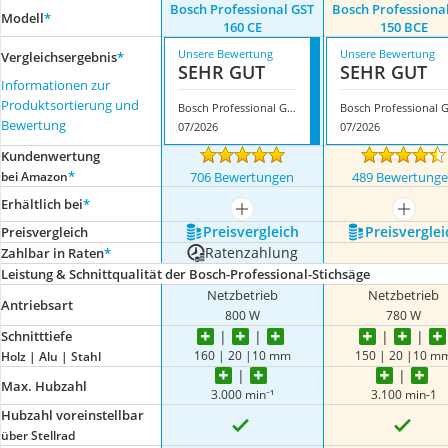
Bosch Professional GST
Bosch Professiona
Modell
*
160 CE
150 BCE
Unsere Bewertung
Unsere Bewertung
Vergleichsergebnis
*
SEHR GUT
SEHR GUT
Informationen zur
Produktsortierung und
Bosch Professional GST 160 CE
Bewertung
07/2026
07/2026
Kundenwertung
*
bei Amazon
706 Bewertungen
489 Bewertung
Erhältlich bei
*
mehr anzeigen
mehr a
Preis­vergleich
Preis­verglei
Preis­vergleich
Ratenzahlung
Zahlbar in Raten
*
Leistung & Schnittqualität der Bosch-Professional-Stichsäge
Netzbetrieb
Netzbetrieb
Antriebsart
800 W
780 W
Schnitttiefe
160 | 20 |10 mm
150 | 20 |10 m
Holz | Alu | Stahl
Max. Hubzahl
3.000 min⁻¹
3.100 min-1
Hubzahl voreinstellbar
über Stellrad