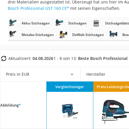
drei Materialien ausgestattet ist. Überzeugt hat uns hier im 
Fliesenschneider
Bosch Professional GST 160 CE
*
mit seinen Eigenschaften.
Hochdruckreinige
Doppelschleifer
Akku-Stichsägen
Stichsägen
Stichsägeblätt
Überwachungska
Metabo-Stichsägen
DeWalt-Stichsägen
Bos
Benzinrasenmäher 
Akku-Laubsauger
Aktualisiert:
04.08.2026
1 - 8 von 13:
Beste Bosch Professional
Löschdecke
Multimeter
Preis in EUR
Hersteller
Winterharte Palm
Gasdurchlauferhit
Vergleichssieger
Preis-Leistungs-Si
Service
Abbildung
*