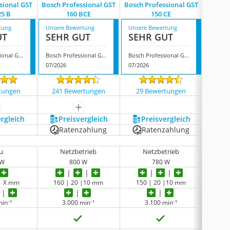
sional GST
Bosch Professional GST
Bosch Professional GST
Bosch 
25 B
160 BCE
150 CE
tung
Unsere Bewertung
Unsere Bewertung
Unsere
UT
SEHR GUT
SEHR GUT
SEH
Bosch Professional GST 18V-125 B
Bosch Professional GST 160 BCE
Bosch Professional GST 150 CE
07/2026
07/2026
07/202
tungen
241 Bewertungen
29 Bewertungen
485
ehr anzeigen
mehr anzeigen
ergleich
Preis­vergleich
Preis­vergleich
P
Ratenzahlung
Ratenzahlung
u
Netzbetrieb
Netzbetrieb
 W
800 W
780 W
keine 
 | X mm
160 | 20 |10 mm
150 | 20 |10 mm
125
min⁻¹
3.000 min⁻¹
3.100 min⁻¹