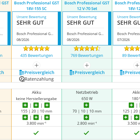
l GST
Bosch Professional GST
Bosch Professional GST
Bosch Profes
18V-155 SC
12 V-70 Set
18V-1
Unsere Bewertung
Unsere Bewertung
Unsere Bewer
SEHR GUT
SEHR GUT
SEHR G
Bosch Professional GST 150 BCE
Bosch Professional GST 18V-155 SC
Bosch Professional GST 12 V-70 Set
08/2026
08/2026
07/2026
en
435 Bewertungen
769 Bewertungen
89 Bewer
nzeigen
mehr anzeigen
mehr anzeigen
m
ch
Preis­vergleich
Preis­vergleich
Preis­v
Ratenzahlung
Akku
Netzbetrieb
Akk
keine Herstellerangabe
650 W
180
m
155 | 20 | 10 mm
70 | 10 | 10 mm
125 | 20
3.800 min⁻¹
2.800 min⁻¹
3.500 