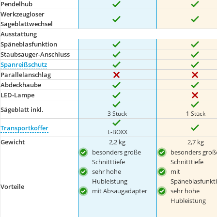
Pendelhub
Werkzeugloser
Sägeblattwechsel
Ausstattung
Späneblasfunktion
Staubsauger-Anschluss
Spanreißschutz
Parallelanschlag
Abdeckhaube
LED-Lampe
Sägeblatt inkl.
3 Stück
1 Stück
Transportkoffer
L-BOXX
Gewicht
2,2 kg
2,7 kg
besonders große
besonders groß
Schnitttiefe
Schnitttiefe
sehr hohe
mit
Hubleistung
Späneblasfunkt
Vorteile
mit Absaugadapter
sehr hohe
Hubleistung