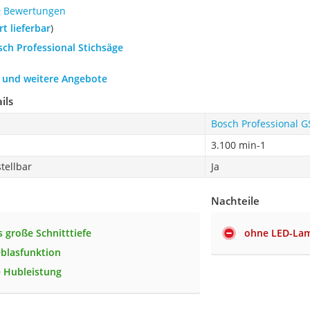
9 Bewertungen
ort lieferbar
)
sch Professional Stichsäge
h und weitere Angebote
ils
Bosch Professional G
3.100 min-1
tellbar
Ja
Nachteile
 große Schnitttiefe
ohne LED-La
blasfunktion
 Hubleistung