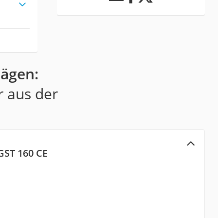
sägen:
r aus der
GST 160 CE