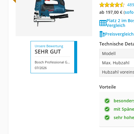
48
ab 197,00 €
(
Sof
Platz 2 im Bo
Vergleich
Preisvergleic
Technische Deta
Unsere Bewertung
SEHR GUT
Modell
Bosch Professional GST 150 BCE
Max. Hubzahl
07/2026
Hubzahl voreins
Vorteile
besonders
mit Späne
sehr hohe