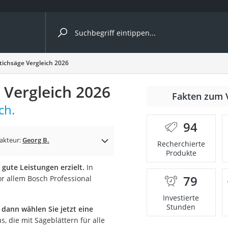
ergleiche nach Kategorie
tichsäge Vergleich 2026
 Vergleich 2026
nmäher
Fakten zum 
ch.
s
94
er
akteur:
Georg B.
Recherchierte
Produkte
gerät
 gute Leistungen erzielt.
In
2 Innengeräte
79
or allem Bosch Professional
Investierte
Stunden
 dann wählen Sie jetzt eine
e
, die mit Sägeblättern für alle