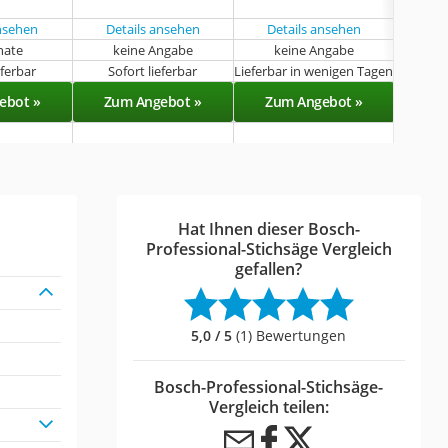
erhä
ansehen
Details ansehen
Details ansehen
Det
nate
keine Angabe
keine Angabe
eferbar
Sofort lieferbar
Lieferbar in wenigen Tagen
Sof
ebot »
Zum Angebot »
Zum Angebot »
Zu
Hat Ihnen dieser Bosch-
Professional-Stichsäge Vergleich
gefallen?
5,0 / 5
(1) Bewertungen
Bosch-Professional-Stichsäge-
Vergleich teilen: