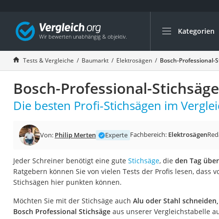
Kategorien
Die beliebtesten V
Baumarkt
Tests & Vergleiche
Baumarkt
Elektrosägen
Bosch-Professional-S
Tresor feuerfest
Bosch-Professional-Stichsäge
Makita-Akku-Rase
Kappsäge
Die besten Profi-Stichsägen im Verglei
Smartes Türschlos
Akku-Rasentrimm
Fachbereich:
Elektrosägen
Red
Von:
Philip Merten
Experte
Feuchtigkeitsmess
Jeder Schreiner benötigt eine gute
Stichsäge
, die
den Tag über
Split-Klimaanlage 
Ratgebern können Sie von vielen Tests der Profis lesen, dass v
Pelletofen
Stichsägen hier punkten können.
Bohrmaschine
Möchten Sie mit der Stichsäge auch
Alu oder Stahl schneiden,
Tiefbrunnenpump
Bosch Professional Stichsäge
aus unserer Vergleichstabelle aus