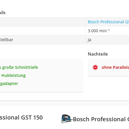
ils
Bosch Professional G
3.000 min⁻¹
tellbar
Ja
Nachteile
 große Schnitttiefe
ohne Parallel
 Hubleistung
ugadapter
ssional GST 150
Bosch Professional 