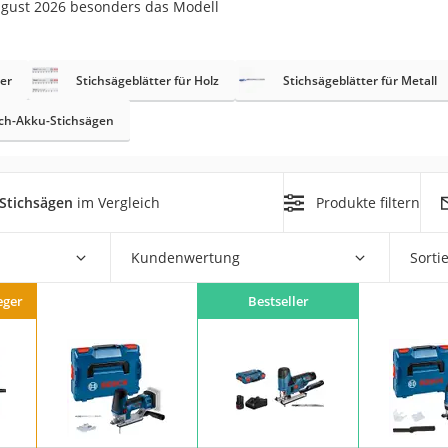
August 2026 besonders das Modell
r
er
Stichsägeblätter für Holz
Stichsägeblätter für Metall
mera
ch-Akku-Stichsägen
mit Elektrostart
 Stichsägen
im Vergleich
Produkte filtern
Kundenwertung
Sorti
en
zer
eger
Bestseller