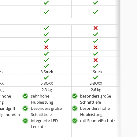
ück
3 Stück
1 Stück
XX
L-BOXX
L-BOXX
 kg
2,3 kg
2,6 kg
s hohe
sehr hohe
besonders große
nic
ng
Hubleistung
Schnitttiefe
bür
handgriff
besonders große
besonders hohe
vier
Schnitttiefe
Hubleistung
elgebunden
und
integrierte LED-
mit Spanreißschutz
Ges
Leuchte
wah
auc