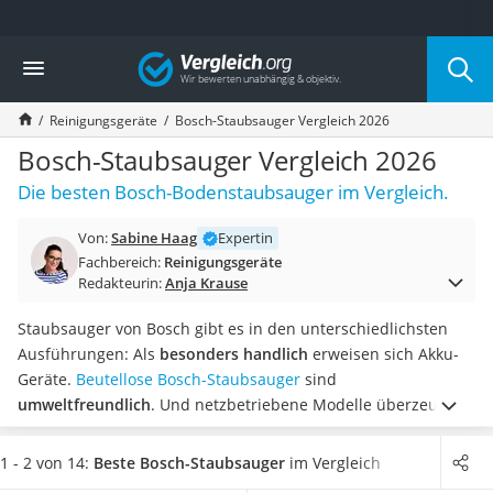
Die beliebtesten Vergleiche nach Kategorie
Vergleich
Haushalt
Wassersprudler
Reinigungsgeräte
Bosch-Staubsauger Vergleich 2026
Zentralstaubsauger
Brotbackautomat
Bosch-Staubsauger Vergleich 2026
Wischroboter
Die besten Bosch-Bodenstaubsauger im Vergleich.
Wäschespinne
Industriestaubsauger
Von:
Sabine Haag
Expertin
Spülmaschinentabs
Fachbereich:
Reinigungsgeräte
Akku-Staubsauger
Redakteurin:
Anja Krause
Eierkocher
AEG-Waschmaschine
Staubsauger von Bosch gibt es in den unterschiedlichsten
Saug-Wisch-Roboter
Ausführungen: Als
besonders handlich
erweisen sich Akku-
Handstaubsauger
Geräte.
Beutellose Bosch-Staubsauger
sind
Milchaufschäumer
umweltfreundlich
. Und netzbetriebene Modelle überzeugen
Kondenstrockner
mit
unbegrenzter Saugdauer
. Doch auch die
Reiskocher
Lärmentwicklung beim Saugen kann kaufentscheidend sein:
1 - 2 von 14:
Beste Bosch-Staubsauger
im Vergleich
Heißwasserspender
Zwar belegen diverse Tests im Internet, dass sich vor allem