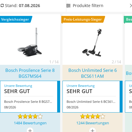
Tierhaarstaubsauger
kleine Kinder durch Staubsaugergeräusche auch beim
Produkte filtern
Stand:
07.08.2026
Ecovacs-Saugroboter
Schlafen nicht stören lassen, dennoch werden leisere
Nespresso-Maschine
Modelle oft als angenehmer empfunden.
Wählen Sie daher
Vergleichssieger
Preis-Leistungs-Sieger
Bes
Messerschärfer
jetzt aus unserer Vergleichstabelle einen
Bosch-Staubsauger
Service
mit SilentSound-System
und dem für Sie idealen
Aktionsradius sowie der passenden Laufzeit aus. Überzeugt
hat uns hier im August 2026 besonders das Modell
Bosch
Prosilence Serie 8 BGS7MS64
*
mit seinen Eigenschaften.
1 / 14
2 / 14
Bosch Prosilence Serie 8
Bosch Unlimited Serie 6
Bo
BGS7MS64
BCS611AM
Unsere Bewertung
Unsere Bewertung
U
SEHR GUT
SEHR GUT
Bosch Prosilence Serie 8 BGS7MS64
Bosch Unlimited Serie 6 BCS611AM
B
08/2026
08/2026
0
1484 Bewertungen
1244 Bewertungen