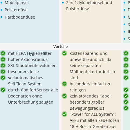
•
•
•
Möbelpinsel
2 in 1: Möbelpinsel und
P
•
•
Polsterdüse
Polsterdüse
•
•
Hartbodendüse
M
•
X
•
f
•
S
Vorteile
mit HEPA Hygienefilter
kostensparend und
hoher Aktionsradius
umweltfreundlich, da
XXL Staubbeutelvolumen
keine separaten
besonders leise
Müllbeutel erforderlich
vollautomatisches
sind
SelfClean System
besonders einfach zu
durch ComfortSensor alle
reinigen
Bodenarten ohne
kein störendes Kabel:
Unterbrechung saugen
besonders großer
Bewegungsradius
"Power for ALL System":
Akku mit allen kabellosen
18-V-Bosch-Geräten aus