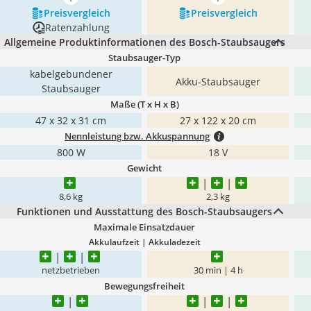
mehr anzeigen
mehr anzeigen
Preis­vergleich
Preis­vergleich
Ratenzahlung
Allgemeine Produktinformationen des Bosch-Staubsaugers
Staubsauger-Typ
kabelgebundener
Akku-Staubsauger
Staubsauger
Maße (T x H x B)
47 x 32 x 31 cm
27 x 122 x 20 cm
Nennleistung bzw. Akkuspannung
800 W
18 V
Gewicht
8,6 kg
2,3 kg
Funktionen und Ausstattung des Bosch-Staubsaugers
Maximale Einsatzdauer
Akkulaufzeit | Akkuladezeit
netzbetrieben
30 min | 4 h
Bewegungsfreiheit