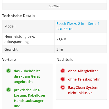
08/2026
Technische Details
Bosch Flexxo 2 in 1 Serie 4
Modell
BBH32101
Nennleistung bzw.
21,6 V
Akkuspannung
Gewicht
3 kg
Vorteile
Nachteile
das Zubehör ist
ohne Allergiefilter
direkt am Gerät
ohne Teleskoprohr
angebracht
EasyClean-System
praktische 2in1-
nicht inklusive
Lösung: Kabelloser
Handstaubsauger
und