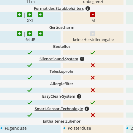
11 m
unbegrenzt
Format des Staubbehälters
XXL
M
Geräuscharm
64 dB
keine Herstellerangabe
Beutellos
SilenceSound-System
Teleskoprohr
Allergiefilter
EasyClean-System
Smart-Sensor-Technologie
Enthaltenes Zubehör
•
•
•
Fugendüse
Polsterdüse
2