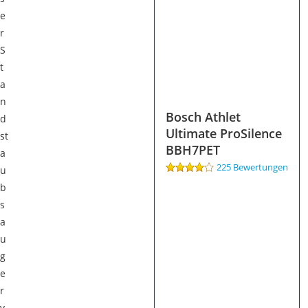
e
r
S
t
a
n
Bosch Athlet
d
Ultimate ProSilence
st
BBH7PET
a
225 Bewertungen
u
b
s
a
u
g
e
r
v