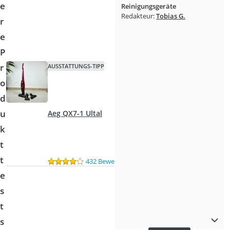
e
Reinigungsgeräte
Redakteur:
Tobias G.
r
e
P
r
AUSSTATTUNGS-TIPP
o
d
u
Aeg QX7-1 Ultal
k
t
t
432 Bewertungen
e
s
t
s