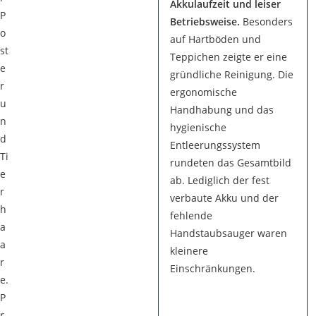
Akkulaufzeit und leiser
P
Betriebsweise.
Besonders
o
auf Hartböden und
st
Teppichen zeigte er eine
e
gründliche Reinigung. Die
r
ergonomische
u
Handhabung und das
n
hygienische
d
Entleerungssystem
Ti
rundeten das Gesamtbild
e
ab. Lediglich der fest
r
verbaute Akku und der
h
fehlende
a
Handstaubsauger waren
a
kleinere
r
Einschränkungen.
e.
P
r