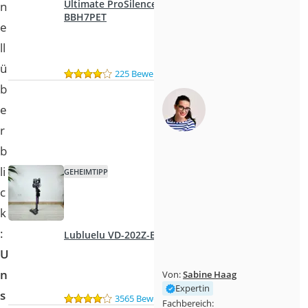
Ultimate ProSilence
n
BBH7PET
e
ll
ü
225 Bewertungen
b
e
r
b
li
GEHEIMTIPP
c
k
:
Lubluelu ‎VD-202Z-EU
U
n
Von:
Sabine Haag
Expertin
s
3565 Bewertungen
Fachbereich: