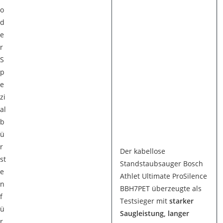
o
d
e
r
S
p
e
zi
al
b
ü
r
Der kabellose
st
Standstaubsauger Bosch
e
Athlet Ultimate ProSilence
n
BBH7PET überzeugte als
f
Testsieger mit
starker
ü
Saugleistung, langer
r