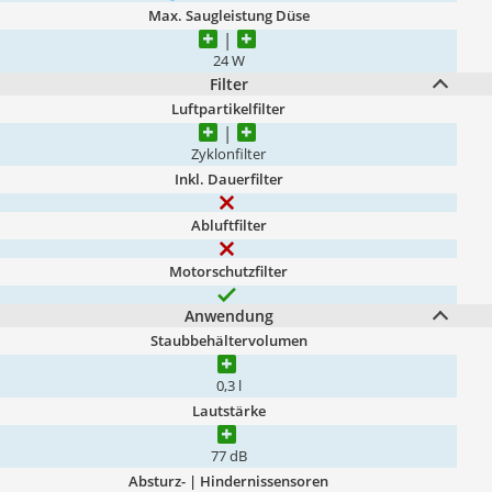
Max. Saugleistung Düse
24 W
Filter
Luftpartikelfilter
Zyklonfilter
Inkl. Dauerfilter
Abluftfilter
Motorschutzfilter
Anwendung
Staubbehältervolumen
0,3 l
Lautstärke
77 dB
Absturz- | Hindernissensoren