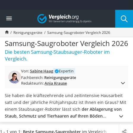
Die beliebtesten Vergleiche nach Kategorie
Vergleich
Haushalt
Wassersprudler
Reinigungsgeräte
Samsung-Saugroboter Vergleich 2026
Zentralstaubsauger
Brotbackautomat
Samsung-Saugroboter Vergleich 2026
Wischroboter
Die besten Samsung-Staubsauger-Roboter im
Wäschespinne
Vergleich.
Industriestaubsauger
Spülmaschinentabs
Von:
Sabine Haag
Expertin
Akku-Staubsauger
Fachbereich:
Reinigungsgeräte
Eierkocher
Redakteurin:
Anja Krause
AEG-Waschmaschine
Saug-Wisch-Roboter
Sie haben die kräftezehrende und zeitintensive Hausarbeit
Handstaubsauger
satt und der jährliche Frühjahrsputz ist Ihnen ein Graus? Mit
Milchaufschäumer
einem Staubsauger-Roboter lässt sich
der Ablagerung von
Kondenstrockner
Staub, Schmutz und Tierhaaren auf Ihren Böden
Reiskocher
entgegenwirken.
Unterschiede zwischen den Produkten gibt
Heißwasserspender
es unter anderem bei der Akkulaufzeit. Diese
schwankt
1 - 1 von 1:
Beste Samsung-Saugroboter
im Vergleich