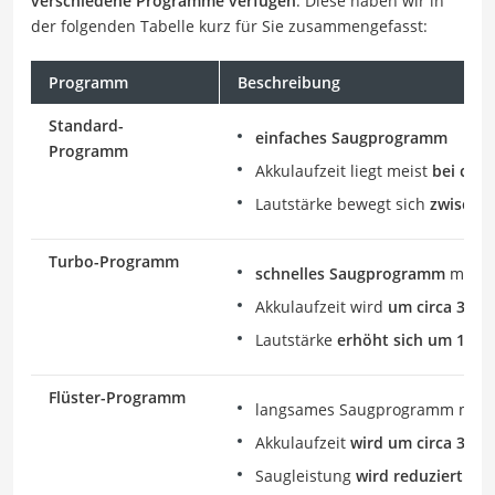
verschiedene Programme verfügen
. Diese haben wir in
der folgenden Tabelle kurz für Sie zusammengefasst:
Programm
Beschreibung
Standard-
einfaches Saugprogramm
Programm
Akkulaufzeit liegt meist
bei circ
Lautstärke bewegt sich
zwischen
Turbo-Programm
schnelles Saugprogramm
mit er
Akkulaufzeit wird
um circa 30 M
Lautstärke
erhöht sich um 10 bi
Flüster-Programm
langsames Saugprogramm mit ve
Akkulaufzeit
wird um circa 30 M
Saugleistung
wird reduziert