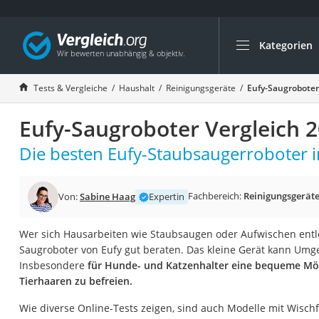
Kategorien
Die beliebtesten V
Haushalt
Tests & Vergleiche
Haushalt
Reinigungsgeräte
Eufy-Saugroboter
Wassersprudler
Eufy-Saugroboter Vergleich 
Zentralstaubsauge
Brotbackautomat
Die besten Eufy-Staubsaugerroboter i
Wischroboter
Wäschespinne
Fachbereich:
Reinigungsgerät
Von:
Sabine Haag
Expertin
Industriestaubsau
Wer sich Hausarbeiten wie Staubsaugen oder Aufwischen entl
Spülmaschinentab
Saugroboter von Eufy gut beraten. Das kleine Gerät kann U
Akku-Staubsauger
Insbesondere
für Hunde- und Katzenhalter eine bequeme Mö
Tierhaaren zu befreien.
Eierkocher
AEG-Waschmaschi
Wie diverse Online-Tests zeigen, sind auch Modelle mit Wischf