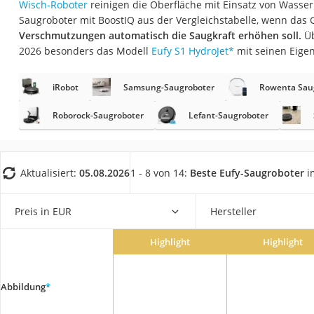
Wisch-Roboter
reinigen die Oberfläche mit Einsatz von Wasser.
Saug-Wisch-Robot
Saugroboter mit BoostIQ aus der Vergleichstabelle, wenn das 
Handstaubsauger
Verschmutzungen automatisch die Saugkraft erhöhen soll.
Üb
2026 besonders das Modell
Eufy S1 HydroJet
*
mit seinen Eige
Milchaufschäumer
Kondenstrockner
iRobot
Samsung-Saugroboter
Rowenta Sau
Reiskocher
Roborock-Saugroboter
Lefant-Saugroboter
Heißwasserspend
Tierhaarstaubsau
Ecovacs-Saugrobo
Aktualisiert:
05.08.2026
1 - 8 von 14:
Beste Eufy-Saugroboter
i
Nespresso-Maschi
Preis in EUR
Hersteller
Messerschärfer
Service
Highlight
Highlight
Abbildung
*