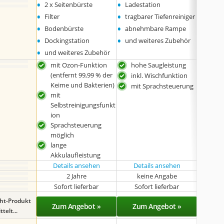
•
•
•
2 x Seitenbürste
Ladestation
Rollm
•
•
•
Filter
tragbarer Tiefenreiniger
Lades
•
•
•
Bodenbürste
abnehmbare Rampe
Netzte
•
•
Dockingstation
und weiteres Zubehör
•
und weiteres Zubehör
mit Ozon-Funktion
hohe Saugleistung
hoh
(entfernt 99,99 % der
inkl. Wischfunktion
lang
Keime und Bakterien)
mit Sprachsteuerung
inkl
mit
Selbstreinigungsfunkt
ion
Sprachsteuerung
möglich
lange
Akkulaufleistung
Details ansehen
Details ansehen
Det
2 Jahre
keine Angabe
k
Sofort lieferbar
Sofort lieferbar
Sof
ght-Produkt
Zum Angebot »
Zum Angebot »
Zu
telt...