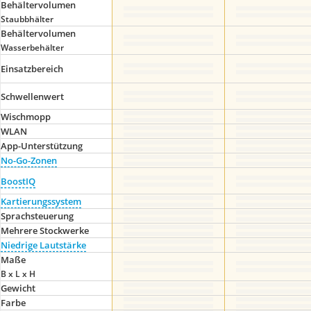
Behältervolumen
Staubbhälter
Behältervolumen
Wasserbehälter
Einsatzbereich
Schwellenwert
Wischmopp
WLAN
App-Unterstützung
No-Go-Zonen
BoostIQ
Kartierungssystem
Sprachsteuerung
Mehrere Stockwerke
Niedrige Lautstärke
Maße
B x L x H
Gewicht
Farbe