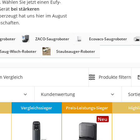
 Wählen Sie jetzt einen Eufy-
er
Gerät
bei stärkeren
erzeugt hat uns hier im August
nschaften.
groboter
ZACO-Saugroboter
Ecovacs-Saugroboter
Saug-Wisch-Roboter
Staubsauger-Roboter
er
ger
ter
m Vergleich
Produkte filtern
ne
Kundenwertung
Sorti
Vergleichssieger
Preis-Leistungs-Sieger
Highl
Neu