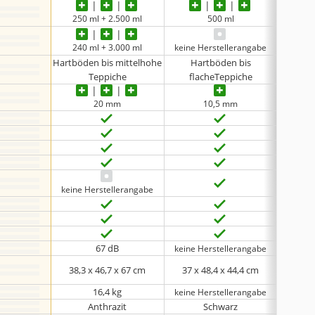
250 ml + 2.500 ml
500 ml
240 ml + 3.000 ml
keine Herstellerangabe
1
Hartböden bis mittelhohe
Hartböden bis
Ha
Teppiche
flacheTeppiche
fl
20 mm
10,5 mm
keine Herstellerangabe
67 dB
keine Herstellerangabe
keine 
38,3 x 46,7 x 67 cm
37 x 48,4 x 44,4 cm
34,6 
16,4 kg
keine Herstellerangabe
Anthrazit
Schwarz