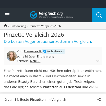
Die beliebtesten Vergleiche nach Kategorie
Vergleich
Drogerie
Inhalator
Enthaarung
Pinzette Vergleich 2026
Haarschneider
Rollator
Pinzette Vergleich 2026
Braun Rasierer
Die besten Augenbrauenpinzetten im Vergleich.
Katzenklappe (Chip)
Rasierer
Von:
Franziska B.
Redakteurin
Masturbator
schreibt über:
Enthaarung
Massagepistole
Lektorin:
Nele B.
Epilierer
Reisehaartrockner
Eine Pinzette kann nicht nur Härchen oder Splitter entfernen,
Eiweißpulver
sie macht auch in Bastel- und Elektroarbeiten sowie in
Magnesiumpräparat
anderen Beauty-Bereichen einen guten Job. Tests zeigen,
Katzenklappe
dass die hygienischsten
Pinzetten aus Edelstahl
und die
Nackenmassagegerät
Spitzen
ausschlaggebend für das Anwendungsgebiet sind.
Zeckenschutz Katze
Wenn es rein um die Haarentfernung geht, wählen Sie jetzt
1 - 2 von 14:
Beste Pinzetten
im Vergleich
leichter Haartrockner
eine Pinzette mit
schräg geformtem Kopf
zur präzisen