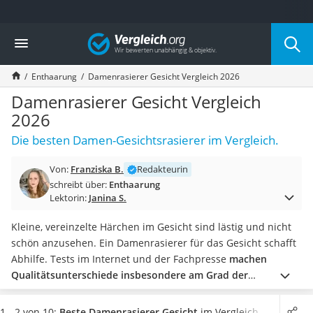
Die beliebtesten Vergleiche nach Kategorie
Vergleich
Drogerie
Inhalator
Enthaarung
Damenrasierer Gesicht Vergleich 2026
Haarschneider
Rollator
Damenrasierer Gesicht Vergleich
Braun Rasierer
2026
Katzenklappe (Chip)
Die besten Damen-Gesichtsrasierer im Vergleich.
Rasierer
Masturbator
Von:
Franziska B.
Redakteurin
Massagepistole
schreibt über:
Enthaarung
Epilierer
Lektorin:
Janina S.
Reisehaartrockner
Eiweißpulver
Kleine, vereinzelte Härchen im Gesicht sind lästig und nicht
Magnesiumpräparat
schön anzusehen. Ein Damenrasierer für das Gesicht schafft
Katzenklappe
Abhilfe. Tests im Internet und der Fachpresse
machen
Nackenmassagegerät
Qualitätsunterschiede insbesondere am Grad der
Zeckenschutz Katze
Haarentfernung, aber auch an der Verarbeitung und
leichter Haartrockner
Handhabung fest
.
Ein weiteres Kriterium ist die Akkulaufzeit.
1 - 2 von 10:
Beste Damenrasierer Gesicht
im Vergleich