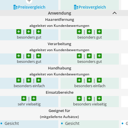
mehr anzeigen
Preis­vergleich
Preis­vergleich
Anwendung
Haarentfernung
abgeleitet von Kundenbewertungen
besonders gut
besonders gut
Verarbeitung
abgeleitet von Kundenbewertungen
besonders gut
besonders gut
Handhabung
abgeleitet von Kundenbewertungen
besonders einfach
besonders einfach
Einsatzbereiche
sehr vielseitig
besonders vielseitig
Geeignet für
(mitgelieferte Aufsätze)
•
•
•
Gesicht
Gesicht
G