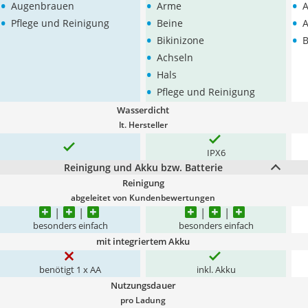
•
•
•
Augenbrauen
Arme
A
•
•
•
Pflege und Reinigung
Beine
•
•
Bikinizone
B
•
Achseln
•
Hals
•
Pflege und Reinigung
Wasserdicht
lt. Hersteller
IPX6
Reinigung und Akku bzw. Batterie
Reinigung
abgeleitet von Kundenbewertungen
besonders einfach
besonders einfach
mit integriertem Akku
benötigt 1 x AA
inkl. Akku
Nutzungsdauer
pro Ladung