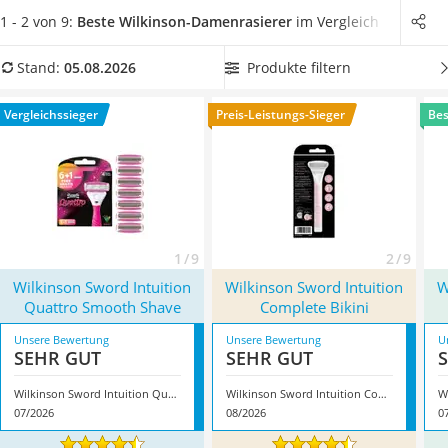
Philips-Sonicare-Zahnbürste
Ersatzklingen ausgestattet
.
Wählen Sie jetzt einen Wilkinson-
1 - 2 von 9:
Beste Wilkinson-Damenrasierer
im Vergleich
Schildkrötenhaus
Damenrasierer mit einem flexiblen Klingenkopf aus unserer
Mineralfutter Pferd
Produkttabelle, um
nach der Rasur eine geschmeidige Haut
Produkte filtern
Stand:
05.08.2026
Massagegerät
ohne Verletzungen zu haben
. Überzeugt hat uns hier im
Service
August 2026 besonders das Modell
Wilkinson Sword Intuition
Vergleichssieger
Preis-Leistungs-Sieger
Bes
Quattro Smooth Shave
*
mit seinen Eigenschaften.
1 / 9
2 / 9
Wilkinson Sword Intuition
Wilkinson Sword Intuition
W
Quattro Smooth Shave
Complete Bikini
Unsere Bewertung
Unsere Bewertung
U
SEHR GUT
SEHR GUT
Wilkinson Sword Intuition Quattro Smooth Shave
Wilkinson Sword Intuition Complete Bikini
07/2026
08/2026
0