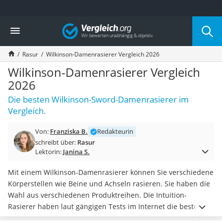
Die beliebtesten Vergleiche nach Kategorie
Vergleich
Drogerie
Inhalator
Rasur
Wilkinson-Damenrasierer Vergleich 2026
Haarschneider
Rollator
Wilkinson-Damenrasierer Vergleich
Braun Rasierer
2026
Katzenklappe (Chip)
Die besten Wilkinson-Sword-Damenrasierer im
Rasierer
Vergleich.
Masturbator
Massagepistole
Von:
Franziska B.
Redakteurin
Epilierer
schreibt über:
Rasur
Reisehaartrockner
Lektorin:
Janina S.
Eiweißpulver
Magnesiumpräparat
Mit einem Wilkinson-Damenrasierer können Sie verschiedene
Katzenklappe
Körperstellen wie Beine und Achseln rasieren. Sie haben die
Nackenmassagegerät
Wahl aus verschiedenen Produktreihen. Die Intuition-
Zeckenschutz Katze
Rasierer haben laut gängigen Tests im Internet die besten
leichter Haartrockner
Gelstreifen. Die meisten
Damenrasierer
sind außerdem
mit