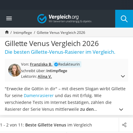
Die beliebtesten Vergleiche nach Kategorie
Vergleich
Drogerie
Inhalator
Intimpflege
Gillette Venus Vergleich 2026
Haarschneider
Rollator
Gillette Venus Vergleich 2026
Braun Rasierer
Die besten Gillette-Venus-Rasierer im Vergleich.
Katzenklappe (Chip)
Rasierer
Von:
Franziska B.
Redakteurin
Masturbator
schreibt über:
Intimpflege
Massagepistole
Lektorin:
Alina V.
Epilierer
Reisehaartrockner
"Erwecke die Göttin in dir" – mit diesem Slogan wirbt Gillette
Eiweißpulver
für seine
Damenrasierer
und das mit Erfolg. Wie
Magnesiumpräparat
verschiedene Tests im Internet bestätigen, zählen die
Katzenklappe
Rasierer der Serie Venus mittlerweile
zu den
Nackenmassagegerät
meistverkauften Damenrasierern weltweit.
Wählen Sie jetzt
Zeckenschutz Katze
einen Gillette-Venus-Rasierer aus unserer Vergleichstabelle,
1 - 2 von 11:
Beste Gillette Venus
im Vergleich
leichter Haartrockner
der
mit Ersatzklingen geliefert
wird, um gleich für mehrere