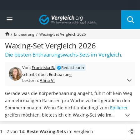
Die beliebtesten Vergleiche nach Kategorie
Vergleich
Drogerie
Inhalator
Enthaarung
Waxing-Set Vergleich 2026
Haarschneider
Rollator
Waxing-Set Vergleich 2026
Braun Rasierer
Die besten Enthaarungswachs-Sets im Vergleich.
Katzenklappe (Chip)
Rasierer
Von:
Franziska B.
Redakteurin
Masturbator
schreibt über:
Enthaarung
Massagepistole
Lektorin:
Alina V.
Epilierer
Reisehaartrockner
Gerade was die Körperbehaarung angeht, führt oft kein Weg
Eiweißpulver
an mehrmaligem Rasieren pro Woche vorbei, gerade in den
Magnesiumpräparat
Sommermonaten. Wenn Sie nicht unbedingt zum
Epilierer
Katzenklappe
greifen möchten, bietet sich ein Waxing-Set
wie im
Nackenmassagegerät
Kosmetiksalon
hervorragend an. Online-Tests berichten
Zeckenschutz Katze
zudem von verschiedenen Aromen und Farben der
1 - 2 von 14:
Beste Waxing-Sets
im Vergleich
leichter Haartrockner
enthaltenen Wachsperlen.
Wählen Sie jetzt aus unserer