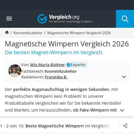
Die beliebtesten Vergleiche nach Kategorie
Vergleich
Drogerie
Inhalator
Kosmetikzubehör
Magnetische Wimpern Vergleich 2026
Haarschneider
Rollator
Magnetische Wimpern Vergleich 2026
Braun Rasierer
Die besten Magnet-Wimpern im Vergleich.
Katzenklappe (Chip)
Rasierer
Von:
Mia Maria Büttner
Expertin
Masturbator
Fachbereich:
Kosmetikzubehör
Massagepistole
Redakteurin:
Franziska B.
Epilierer
Reisehaartrockner
Der
perfekte Augenaufschlag in wenigen Sekunden
: mit
Eiweißpulver
magnetischen Wimpern kein Problem! In unserer
Magnesiumpräparat
Produkttabelle vergleichen wir für Sie bekannte Hersteller
Katzenklappe
und Marken, um herauszufinden,
ob Fake-Wimpern mit
Nackenmassagegerät
Magnet-Mechanismus
wirklich das halten, was sie
Zeckenschutz Katze
versprechen.
Finden Sie heraus, welche Wimpern sich
1 - 2 von 10:
Beste Magnetische Wimpern
im Vergleich
Oral-B elektrische Zahnbürste
besonders einfach anbringen lassen und
warum es sich