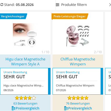
leichter Haartrockner
lohnt, sich für ein Produkt mit Wimpernzange zu
Produkte filtern
Stand:
05.08.2026
Philips-Sonicare-Zahnbürste
entscheiden
. Überzeugt hat uns hier im August 2026
Schildkrötenhaus
besonders das Modell
Higu clace Magnetische Wimpern Style
Vergleichssieger
Preis-Leistungs-Sieger
Mineralfutter Pferd
A
*
mit seinen Eigenschaften.
Service
1 / 10
2 / 10
Higu clace Magnetische
Chlffua Magnetische
Wimpern Style A
Wimpern
Unsere Bewertung
Unsere Bewertung
U
SEHR GUT
SEHR GUT
Higu clace Magnetische Wimpern Style A
Chlffua Magnetische Wimpern
08/2026
07/2026
0
63 Bewertungen
76 Bewertungen
Preis­vergleich
Preis­vergleich