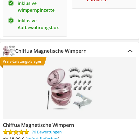
inklusive
Wimpernpinzette
inklusive
Aufbewahrungsbox
Chlffua Magnetische Wimpern
Preis-Leistungs-Sieger
Chlffua Magnetische Wimpern
76 Bewertungen
ab 18,00 €
(
Sofort lieferbar
)