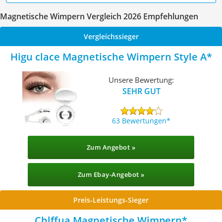
Magnetische Wimpern Vergleich 2026 Empfehlungen
Vergleichssieger
Higu clace Magnetische Wimpern Style A
Unsere Bewertung:
SEHR GUT
63 Bewertungen
Zum Angebot »
Zum Ebay-Angebot »
Preis-Leistungs-Sieger
Chlffua Magnetische Wimpern