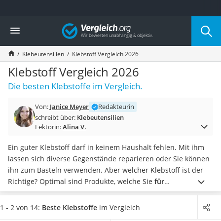
Die beliebtesten Vergleiche nach Kategorie
Vergleich
Wohnen
Matratzen-Topper
Klebeutensilien
Klebstoff Vergleich 2026
Matratzen
Konferenzlautsprecher
Klebstoff Vergleich 2026
Tageslichtlampe
Die besten Klebstoffe im Vergleich.
Badlüfter
Ergonomischer Bürostuhl
Von:
Janice Meyer
Redakteurin
Bürohocker
schreibt über:
Klebeutensilien
Außenleuchte mit Kamera
Lektorin:
Alina V.
Ozongeneratoren
Akku-Tischlampe
Ein guter Klebstoff darf in keinem Haushalt fehlen. Mit ihm
Konferenzmikrofon
lassen sich diverse Gegenstände reparieren oder Sie können
Klappmatratze
ihn zum Basteln verwenden. Aber welcher Klebstoff ist der
Duschkopf mit Kalkfilter
Richtige? Optimal sind Produkte, welche Sie
für
Aktenvernichter Sicherheitsstufe 4
unterschiedliche Materialien
verwenden können. Um
Bettgitter
maximale Haftkraft zu erreichen, sollten Sie die zu
1 - 2 von 14:
Beste Klebstoffe
im Vergleich
Spannbettlaken
beklebenden Oberflächen zunächst mit einem
Fettlöser