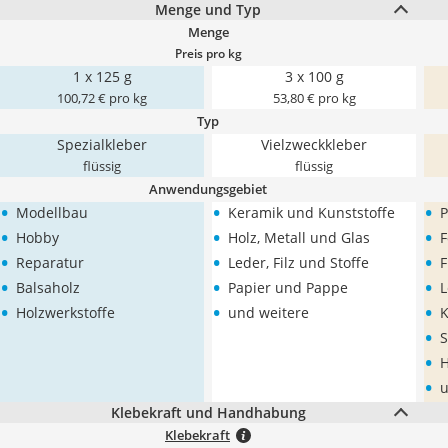
Menge und Typ
Menge
Preis pro kg
1 x 125 g
3 x 100 g
100,72 € pro kg
53,80 € pro kg
Typ
Spezialkleber
Vielzweckkleber
flüssig
flüssig
Anwendungsgebiet
•
•
•
Modellbau
Keramik und Kunststoffe
P
•
•
•
Hobby
Holz, Metall und Glas
F
•
•
•
Reparatur
Leder, Filz und Stoffe
F
•
•
•
Balsaholz
Papier und Pappe
L
•
•
•
Holzwerkstoffe
und weitere
K
•
S
•
H
•
u
Klebekraft und Handhabung
Klebekraft