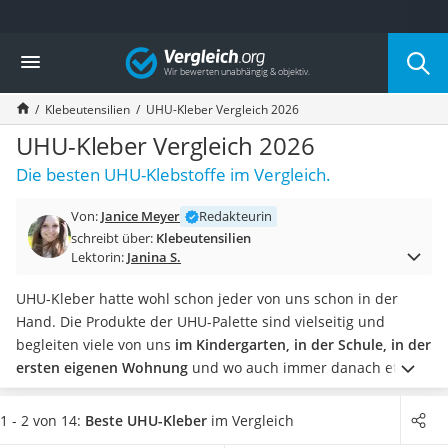
Die beliebtesten Vergleiche nach Kategorie
Vergleich
Wohnen
Matratzen-Topper
Klebeutensilien
UHU-Kleber Vergleich 2026
Matratzen
Konferenzlautsprecher
UHU-Kleber Vergleich 2026
Tageslichtlampe
Die besten UHU-Klebstoffe im Vergleich.
Badlüfter
Ergonomischer Bürostuhl
Von:
Janice Meyer
Redakteurin
Bürohocker
schreibt über:
Klebeutensilien
Außenleuchte mit Kamera
Lektorin:
Janina S.
Ozongeneratoren
Akku-Tischlampe
UHU-Kleber hatte wohl schon jeder von uns schon in der
Konferenzmikrofon
Hand. Die Produkte der UHU-Palette sind vielseitig und
Klappmatratze
begleiten viele von uns
im Kindergarten, in der Schule, in der
Duschkopf mit Kalkfilter
ersten eigenen Wohnung
und wo auch immer danach etwas
Aktenvernichter Sicherheitsstufe 4
kaputtgeht oder gebastelt werden muss.
Die Firma selbst
Bettgitter
bezeichnet sich als „den Problemlöser für alle Klebefälle“ und
1 - 2 von 14:
Beste UHU-Kleber
im Vergleich
Spannbettlaken
auch diverse Online-Tests loben die Produkte fortwährend.