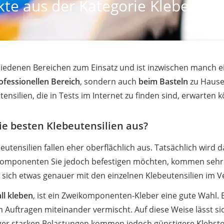
te aus der Kategorie Klebeutens
hiedenen Bereichen zum Einsatz und ist inzwischen manch 
ofessionellen Bereich
, sondern auch
beim Basteln
zu Hause 
tensilien, die in Tests im Internet zu finden sind, erwarten 
ie besten Klebeutensilien aus?
utensilien fallen eher oberflächlich aus. Tatsächlich wird d
e Komponenten Sie jedoch befestigen möchten, kommen seh
, sich etwas genauer mit den einzelnen Klebeutensilien im V
ll kleben
, ist ein Zweikomponenten-Kleber eine gute Wahl.
im Auftragen miteinander vermischt. Auf diese Weise lässt s
ger starken Belastungen kommen jedoch günstigere Klebsto