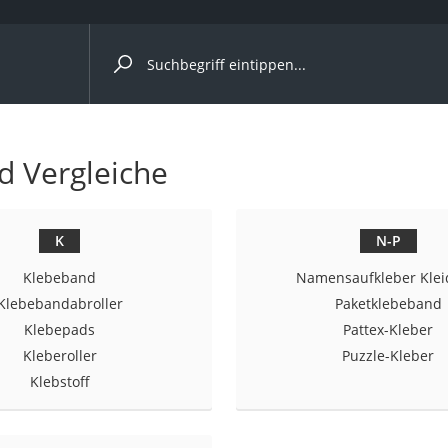
ergleiche nach Kategorie
nd Vergleiche
cher
K
N-P
Klebeband
Namensaufkleber Kle
rostuhl
Klebebandabroller
Paketklebeband
Klebepads
Pattex-Kleber
Kleberoller
Puzzle-Kleber
 Kamera
Klebstoff