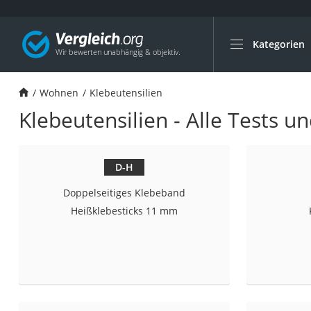
Kategorien
Die beliebtesten V
Wohnen
Wohnen
Klebeutensilien
Matratzen-Topper
Klebeutensilien - Alle Tests u
Matratzen
Konferenzlautspre
Tageslichtlampe
D-H
Badlüfter
Doppelseitiges Klebeband
Ergonomischer Bü
Heißklebesticks 11 mm
Bürohocker
Außenleuchte mit
Ozongeneratoren
Akku-Tischlampe