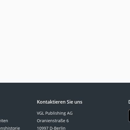
Kontaktieren Sie uns
VGL Publishing AG
eiten
Oranienstraße 6
nshistorie
10997 D-Berlin