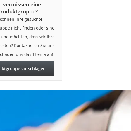
e vermissen eine
n
Produktgruppe?
 können Ihre gesuchte
filter
uppe nicht finden oder sind
cherheitsstufe 4
r und möchten, dass wir Ihre
testen? Kontaktieren Sie uns
schauen uns das Thema an!
uktgruppe vorschlagen
r Schreibtisch
 cm