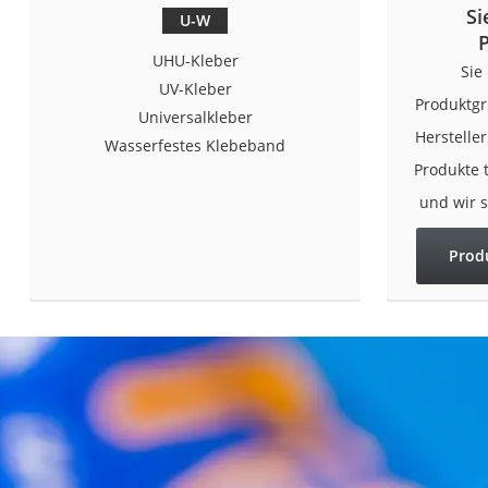
Si
Konferenzmikrofo
U-W
Klappmatratze
UHU-Kleber
Sie
Duschkopf mit Kalk
UV-Kleber
Produktgr
Universalkleber
Aktenvernichter Si
Herstelle
Wasserfestes Klebeband
Bettgitter
Produkte 
Spannbettlaken
und wir 
Topper 100 x 200
Prod
Duschpaneel
Höhenverstellbare
Matratze 90 x 200
Service