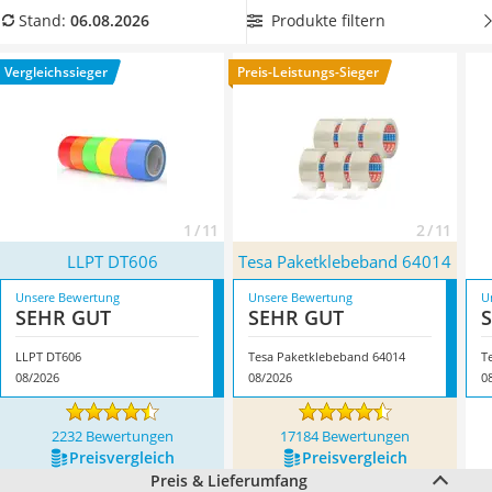
Topper 100 x 200
Wählen Sie jetzt ein witterungsbeständiges Klebeband aus
Produkte filtern
Stand:
06.08.2026
Duschpaneel
unserer Vergleichstabelle, wenn Sie ein Klebeband suchen,
Höhenverstellbarer Schreibtisch
das für den Außeneinsatz geeignet ist. Überzeugt hat uns
Vergleichssieger
Preis-Leistungs-Sieger
Matratze 90 x 200 cm
hier im August 2026 besonders das Modell
LLPT DT606
*
mit
Service
seinen Eigenschaften.
1 / 11
2 / 11
LLPT DT606
Tesa Paketklebeband 64014
Unsere Bewertung
Unsere Bewertung
U
SEHR GUT
SEHR GUT
LLPT DT606
Tesa Paketklebeband 64014
T
08/2026
08/2026
0
2232 Bewertungen
17184 Bewertungen
Preis­vergleich
Preis­vergleich
Preis & Lieferumfang