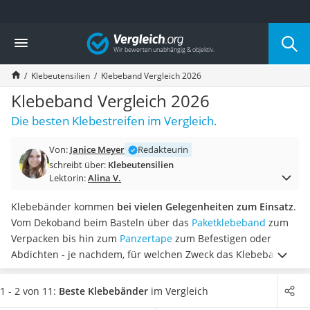
Die beliebtesten Vergleiche nach Kategorie
Vergleich
Wohnen
Matratzen-Topper
Klebeutensilien
Klebeband Vergleich 2026
Matratzen
Konferenzlautsprecher
Klebeband Vergleich 2026
Tageslichtlampe
Die besten Klebestreifen im Vergleich.
Badlüfter
Ergonomischer Bürostuhl
Von:
Janice Meyer
Redakteurin
Bürohocker
schreibt über:
Klebeutensilien
Außenleuchte mit Kamera
Lektorin:
Alina V.
Ozongeneratoren
Akku-Tischlampe
Klebebänder kommen
bei vielen Gelegenheiten zum Einsatz
.
Konferenzmikrofon
Vom Dekoband beim Basteln über das
Paketklebeband
zum
Klappmatratze
Verpacken bis hin zum
Panzertape
zum Befestigen oder
Duschkopf mit Kalkfilter
Abdichten - je nachdem, für welchen Zweck das Klebeband
Aktenvernichter Sicherheitsstufe 4
gedacht ist,
bringt es ganz unterschiedliche Eigenschaften
Bettgitter
mit
.
Viele Produkte werden
vor dem Verkauf speziellen Tests
1 - 2 von 11:
Beste Klebebänder
im Vergleich
Spannbettlaken
zur Klebeleistung und Hitzebeständigkeit
unterzogen.