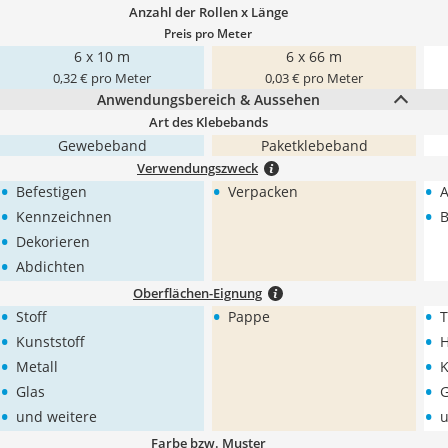
Anzahl der Rollen x Länge
Preis pro Meter
6 x 10 m
6 x 66 m
0,32 € pro Meter
0,03 € pro Meter
Anwendungsbereich & Aussehen
Art des Klebebands
Gewebeband
Paketklebeband
Verwendungszweck
•
•
•
Befestigen
Verpacken
A
•
•
Kennzeichnen
•
Dekorieren
•
Abdichten
Oberflächen-Eignung
•
•
•
Stoff
Pappe
T
•
•
Kunststoff
H
•
•
Metall
K
•
•
Glas
G
•
•
und weitere
u
Farbe bzw. Muster