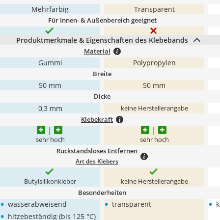
Mehrfarbig
Transparent
Für Innen- & Außenbereich geeignet
Produktmerkmale & Eigenschaften des Klebebands
Material
Gummi
Polypropylen
Breite
50 mm
50 mm
Dicke
0,3 mm
keine Herstellerangabe
Klebekraft
sehr hoch
sehr hoch
Rückstandsloses Entfernen
Art des Klebers
Butylsilikonkleber
keine Herstellerangabe
Besonderheiten
•
•
•
wasserabweisend
transparent
k
•
hitzebeständig (bis 125 °C)