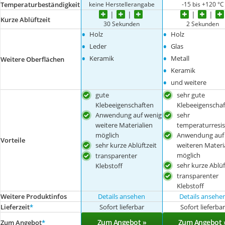
keine Herstellerangabe
-15 bis +120 °C
Temperaturbeständigkeit
Kurze Ablüftzeit
30 Sekunden
2 Sekunden
•
•
Holz
Holz
•
•
Leder
Glas
•
•
Keramik
Metall
Weitere Oberflächen
•
Keramik
•
und weitere
gute
sehr gute
Klebeeigenschaften
Klebeeigenscha
Anwendung auf wenig
sehr
weitere Materialien
temperaturresis
möglich
Anwendung auf 
Vorteile
sehr kurze Ablüftzeit
weiteren Materi
möglich
transparenter
sehr kurze Ablüf
Klebstoff
transparenter
Klebstoff
Weitere Produktinfos
Details ansehen
Details ansehe
Lieferzeit
*
Sofort lieferbar
Sofort lieferba
Zum Angebot »
Zum Angebot 
Zum Angebot
*