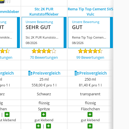
Stc 2K PUR
Rema Tip Top Cement SVS
Hen
mmikleber
Kunststoffkleber
Vulc
Prof
tung
Unsere Bewertung
Unsere Bewertung
Unsere
UT
SEHR GUT
GUT
GUT
Nayrmaer Gummikleber
Stc 2K PUR Kunststoffkleber
Rema Tip Top Cement SVS Vulc
08/2026
08/2026
08/202
rtungen
70 Bewertungen
99 Bewertungen
73 
ergleich
Preis­vergleich
Preis­vergleich
P
ml
25 ml
250 ml
pro 1 l
558,00 € pro 1 l
81,40 € pro 1 l
12
arz
Schwarz
transparent
ig
flüssig
flüssig
chen
Spritze
Fläschchen
ut klebend
gut klebend
gut klebend
seh