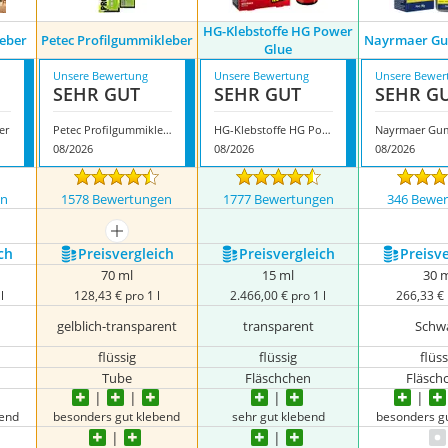
HG-Klebstoffe HG Power
leber
Petec Profilgummikleber
Nayrmaer Gu
Glue
Unsere Bewertung
Unsere Bewertung
Unsere Bewer
SEHR GUT
SEHR GUT
SEHR G
er
Petec Profilgummikleber
HG-Klebstoffe HG Power Glue
08/2026
08/2026
08/2026
en
1578 Bewertungen
1777 Bewertungen
346 Bewe
mehr anzeigen
ch
Preis­vergleich
Preis­vergleich
Preis­v
70 ml
15 ml
30 
l
128,43 € pro 1 l
2.466,00 € pro 1 l
266,33 € 
gelblich-transparent
transparent
Schw
flüssig
flüssig
flüss
Tube
Fläschchen
Fläsch
bend
besonders gut klebend
sehr gut klebend
besonders g