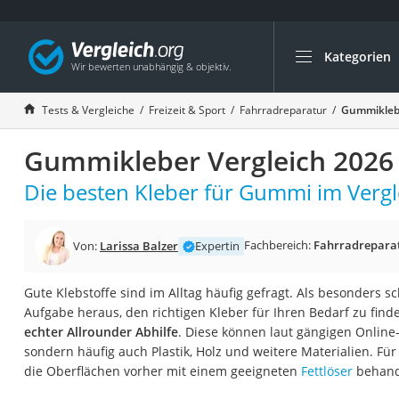
Kategorien
Die beliebtesten V
Freizeit & Sport
Tests & Vergleiche
Freizeit & Sport
Fahrradreparatur
Gummiklebe
Gartentrampolin
Gummikleber Vergleich 2026
Trampolin
Metalldetektor
Die besten Kleber für Gummi im Vergl
Eufab-Fahrradträg
Trampolin 366 cm
Fachbereich:
Fahrradrepara
Von:
Larissa Balzer
Expertin
Fahrradschloss
Gute Klebstoffe sind im Alltag häufig gefragt. Als besonders sch
Aluminium-Koffer
Aufgabe heraus, den richtigen Kleber für Ihren Bedarf zu fin
Futterboot
echter Allrounder Abhilfe
. Diese können laut gängigen Online
sondern häufig auch Plastik, Holz und weitere Materialien. Für
Air Bike
die Oberflächen vorher mit einem geeigneten
Fettlöser
behand
E-Bike-Dreirad