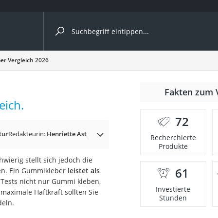
ergleiche nach Kategorie
r Vergleich 2026
Fakten zum 
eich.
er
72
tur
Redakteurin:
Henriette Ast
Recherchierte
Produkte
wierig stellt sich jedoch die
61
den. Ein Gummikleber
leistet als
-Tests nicht nur Gummi kleben,
Investierte
 maximale Haftkraft sollten Sie
Stunden
eln.