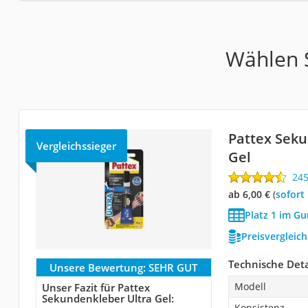
Wählen S
Pattex Seku
Vergleichssieger
Gel
24
ab 6,00 €
(
Sofort
Platz 1 im G
Preisvergleic
Technische Deta
Unsere Bewertung:
SEHR GUT
Modell
Unser Fazit für Pattex
Sekundenkleber Ultra Gel:
Konsistenz