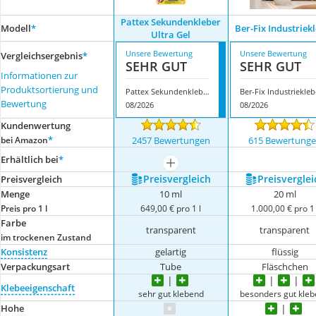
Pattex Sekundenkleber
Modell
*
Ber-Fix Industriek
Ultra Gel
Unsere Bewertung
Unsere Bewertung
Vergleichsergebnis
*
SEHR GUT
SEHR GUT
Informationen zur
Produktsortierung und
Pattex Sekundenkleber Ultra Gel
Ber-Fix Industriekleb
Bewertung
08/2026
08/2026
Kundenwertung
*
bei Amazon
2457 Bewertungen
615 Bewertung
Erhältlich bei
*
mehr anzeigen
Preis­vergleich
Preis­verglei
Preis­vergleich
Menge
10 ml
20 ml
Preis pro 1 l
649,00 € pro 1 l
1.000,00 € pro 1 
Farbe
transparent
transparent
im trockenen Zustand
Konsistenz
gelartig
flüssig
Verpackungsart
Tube
Fläschchen
Klebeeigenschaft
sehr gut klebend
besonders gut kle
Hohe