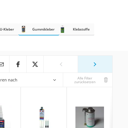
U-Kleber
Gummikleber
Klebstoffe
Alle Filter
eren nach
zurücksetzen