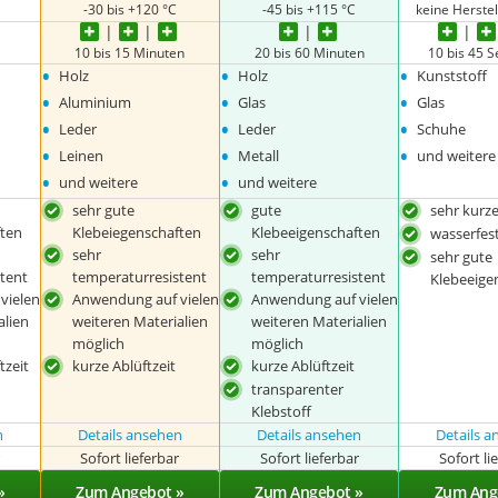
-30 bis +120 °C
-45 bis +115 °C
keine Herste
10 bis 15 Minuten
20 bis 60 Minuten
10 bis 45 
•
•
•
Holz
Holz
Kunststoff
•
•
•
Aluminium
Glas
Glas
•
•
•
Leder
Leder
Schuhe
•
•
•
Leinen
Metall
und weitere
•
•
und weitere
und weitere
sehr gute
gute
sehr kurze
ften
Klebeiegenschaften
Klebeeigenschaften
wasserfes
sehr
sehr
sehr gute
tent
temperaturresistent
temperaturresistent
Klebeeige
vielen
Anwendung auf vielen
Anwendung auf vielen
alien
weiteren Materialien
weiteren Materialien
möglich
möglich
tzeit
kurze Ablüftzeit
kurze Ablüftzeit
transparenter
Klebstoff
n
Details ansehen
Details ansehen
Details 
r
Sofort lieferbar
Sofort lieferbar
Sofort li
»
Zum Angebot »
Zum Angebot »
Zum Ang