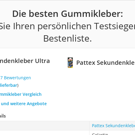
Die besten Gummikleber:
ie Ihren persönlichen Testsiege
Bestenliste.
ndenkleber Ultra
Pattex Sekundenkle
57 Bewertungen
 lieferbar
)
ummikleber Vergleich
h und weitere Angebote
ils
Pattex Sekundenklebe
Gelartig