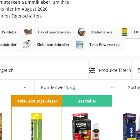
s starken Gummikleber
, um Ihre
erren
uns hier im August 2026
llen
einen Eigenschaften.
UV-Kleber
Paketbandabroller
Klebebänder
UH
ebebänder
Klebebandabroller
Tesa-Powerstrips
r
rgleich
Produkte filtern
rren
Kundenwertung
Sorti
eiten
Preis-Leistungs-Sieger
Bestseller