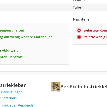
Tube
Nachteile
eeigenschaften
gelartige Kon
 auf wenig weitere Materialien
relativ wenig 
 Ablüftzeit
nter Klebstoff
ustriekleber
Ber-Fix Industriekl
5 Bewertungen
t lieferbar
)
ummikleber Vergleich