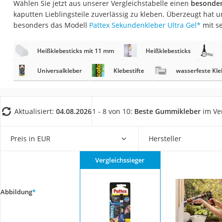
Wählen Sie jetzt aus unserer Vergleichstabelle einen
besonder
Trekkingschuhe H
kaputten Lieblingsteile zuverlässig zu kleben. Überzeugt hat 
Reisetasche mit Ro
besonders das Modell
Pattex Sekundenkleber Ultra Gel
*
mit s
Klimmzugstation
Heißklebesticks mit 11 mm
Heißklebesticks
Koffer
Nachtsichtgerät
Universalkleber
Klebestifte
wasserfeste Kl
Faltschloss
Handgepäck-Koffe
Aktualisiert:
04.08.2026
1 - 8 von 10:
Beste Gummikleber
im Ve
Vibrationsplatte
Wanderschuhe He
Preis in EUR
Hersteller
Sicherheitsweste R
Vergleichssieger
Service
Abbildung
*