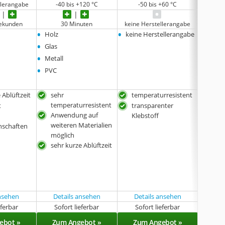
llerangabe
-40 bis +120 °C
-50 bis +60 °C
+
Sekunden
30 Minuten
keine Herstellerangabe
5 b
•
•
•
Holz
keine Herstellerangabe
Holz
•
•
Glas
Leder
•
•
Metall
Filz
•
•
PVC
Schau
 Ablüftzeit
sehr
temperaturresistent
gut
temperaturresistent
Kle
t
transparenter
Anwendung auf
tem
Klebstoff
weiteren Materialien
Anw
nschaften
möglich
weit
sehr kurze Ablüftzeit
mög
kurz
ansehen
Details ansehen
Details ansehen
Det
eferbar
Sofort lieferbar
Sofort lieferbar
Sof
ebot »
Zum Angebot »
Zum Angebot »
Zu