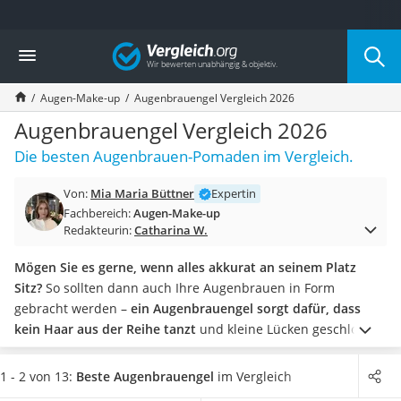
Die beliebtesten Vergleiche nach Kategorie
Vergleich
Drogerie
Inhalator
Augen-Make-up
Augenbrauengel Vergleich 2026
Haarschneider
Rollator
Augenbrauengel Vergleich 2026
Braun Rasierer
Die besten Augenbrauen-Pomaden im Vergleich.
Katzenklappe (Chip)
Rasierer
Von:
Mia Maria Büttner
Expertin
Masturbator
Fachbereich:
Augen-Make-up
Massagepistole
Redakteurin:
Catharina W.
Epilierer
Reisehaartrockner
Mögen Sie es gerne, wenn alles akkurat an seinem Platz
Eiweißpulver
Sitz?
So sollten dann auch Ihre Augenbrauen in Form
Magnesiumpräparat
gebracht werden –
ein Augenbrauengel sorgt dafür, dass
Katzenklappe
kein Haar aus der Reihe tanzt
und kleine Lücken geschlossen
Nackenmassagegerät
werden.
Das A und O ist die passende Farbe zu finden
, denn
Zeckenschutz Katze
Sie wollen ja nicht wie ein Clown aussehen. In unserer Test-
1 - 2 von 13:
Beste Augenbrauengel
im Vergleich
leichter Haartrockner
bzw. Vergleichstabelle sehen Sie, wie viele Farbvarianten die