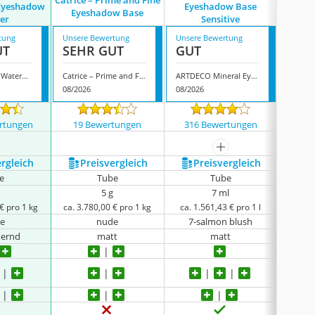
Catrice – Prime and Fine
Manhat
Eyeshadow
Eyeshadow Base
Eyeshadow Base
er
Sensitive
tung
Unsere Bewertung
Unsere Bewertung
Unsere
UT
SEHR GUT
GUT
GUT
NYX – Proof It Waterproof Eyeshadow Primer
Catrice – Prime and Fine Eyeshadow Base
ARTDECO Mineral Eyeshadow Base Sensitive
08/2026
08/2026
08/202
rtungen
19 Bewertungen
316 Bewertungen
1772
mehr anzeigen
ergleich
Preis­vergleich
Preis­vergleich
P
e
Tube
Tube
5 g
7 ml
€ pro 1 kg
ca. 3.780,00 € pro 1 kg
ca. 1.561,43 € pro 1 l
ca. 
e
nude
7-salmon blush
t
ernd
matt
matt