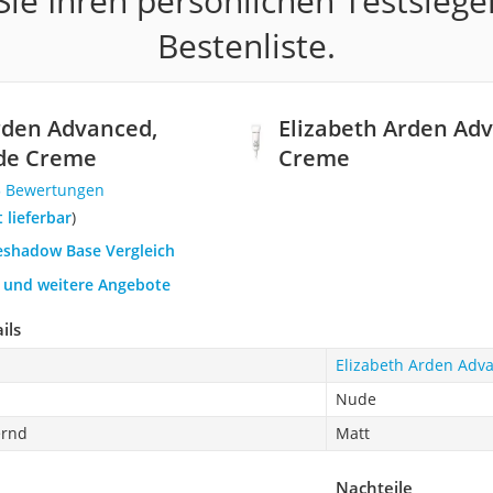
ie Ihren persönlichen Testsiege
Bestenliste.
rden Advanced,
Elizabeth Arden Ad
de Creme
Creme
5 Bewertungen
t lieferbar
)
yeshadow Base Vergleich
h und weitere Angebote
ils
Elizabeth Arden Adv
Nude
ernd
Matt
Nachteile