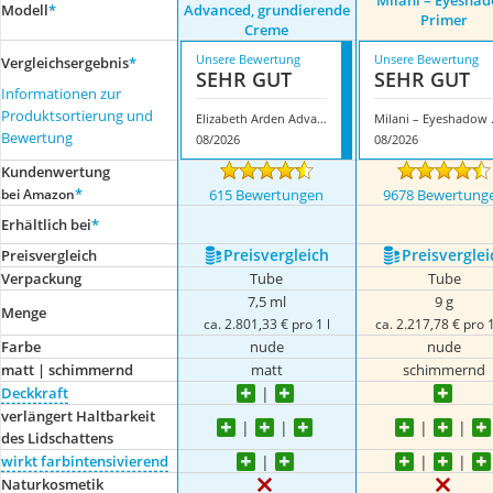
Milani – Eyesha
Modell
*
Advanced, grundierende
Primer
Creme
Unsere Bewertung
Unsere Bewertung
Vergleichsergebnis
*
SEHR GUT
SEHR GUT
Informationen zur
Produktsortierung und
Elizabeth Arden Advanced, grundierende Creme
Milani
Bewertung
08/2026
08/2026
Kundenwertung
*
bei Amazon
615 Bewertungen
9678 Bewertung
Erhältlich bei
*
Preis­vergleich
Preis­verglei
Preis­vergleich
Verpackung
Tube
Tube
7,5 ml
9 g
Menge
ca. 2.801,33 € pro 1 l
ca. 2.217,78 € pro 
Farbe
nude
nude
matt | schimmernd
matt
schimmernd
Deckkraft
verlängert Haltbarkeit
des Lidschattens
wirkt farbintensivierend
Naturkosmetik