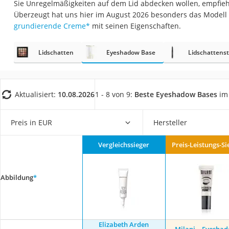
Sie Unregelmäßigkeiten auf dem Lid abdecken wollen, empfiehl
Eiweißpulver
Überzeugt hat uns hier im August 2026 besonders das Modell
Magnesiumpräpar
grundierende Creme
*
mit seinen Eigenschaften.
Katzenklappe
Lidschatten
Eyeshadow Base
Lidschattenst
Nackenmassagege
Zeckenschutz Katz
leichter Haartrock
Aktualisiert:
10.08.2026
1 - 8 von 9:
Beste Eyeshadow Bases
im 
Philips-Sonicare-
Schildkrötenhaus
Preis in EUR
Hersteller
Mineralfutter Pfer
Vergleichssieger
Preis-Leistungs-Si
Massagegerät
Service
Abbildung
*
Elizabeth Arden