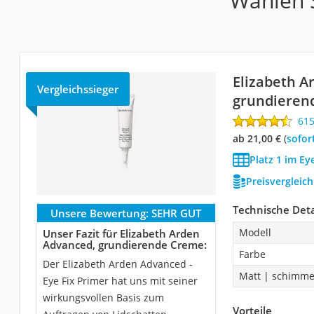
Wählen S
Elizabeth A
Vergleichssieger
grundieren
61
ab 21,00 €
(
Sofor
Platz 1 im E
Preisvergleic
Technische Deta
Unsere Bewertung:
SEHR GUT
Modell
Unser Fazit für Elizabeth Arden
Advanced, grundierende Creme:
Farbe
Der Elizabeth Arden Advanced -
Matt | schimm
Eye Fix Primer hat uns mit seiner
wirkungsvollen Basis zum
Vorteile