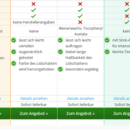
keine Herstellerangaben
Bienenwachs, Tocopheryl
kt
keine
kei
Acetate
lässt sich leicht
lässt sich leicht
mit Stick-
verteilen
auftragen
für intens
Augenärztlich
bietet lange
leichte Te
getestet
Haltbarkeit des
von
Farbe des Lidschatten
Lidschattens
wird hervorgehoben
besonders ergiebig
n
Details ansehen
Details ansehen
Details 
r
Sofort lieferbar
Sofort lieferbar
Sofort li
»
Zum Angebot »
Zum Angebot »
Zum Ang