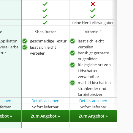
keine Herstellerangaben
ne
Shea Butter
Vitamin E
Applikator
geschmeidige Textur
lässt sich leicht
für 
ivere Farbe
verteilen
Lid
lässt sich leicht
xtur
beruhigt gerötete
ver
verteilen
Augenlider
läss
für jegliche Art von
vert
Lidschatten
verwendbar
macht Lidschatten
strahlender und
farbintensiver
ansehen
Details ansehen
Details ansehen
eferbar
Sofort lieferbar
Sofort lieferbar
Sof
ebot »
Zum Angebot »
Zum Angebot »
Zu