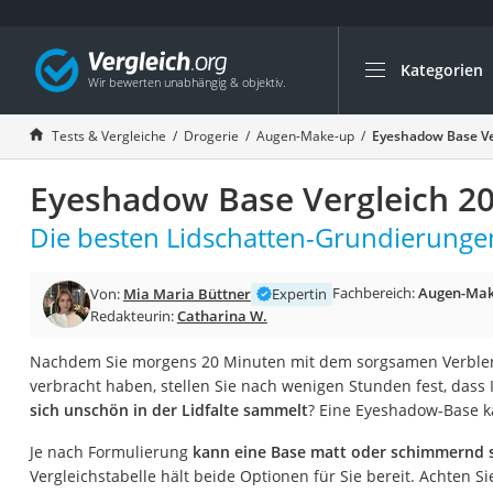
Kategorien
Die beliebtesten V
Drogerie
Tests & Vergleiche
Drogerie
Augen-Make-up
Eyeshadow Base Ve
Inhalator
Eyeshadow Base Vergleich 2
Haarschneider
Rollator
Die besten Lidschatten-Grundierungen
Braun Rasierer
Fachbereich:
Augen-Mak
Von:
Mia Maria Büttner
Expertin
Katzenklappe (Chi
Redakteurin:
Catharina W.
Rasierer
Nachdem Sie morgens 20 Minuten mit dem sorgsamen Verblen
Masturbator
verbracht haben, stellen Sie nach wenigen Stunden fest, dass I
Massagepistole
sich unschön in der Lidfalte sammelt
? Eine Eyeshadow-Base k
Epilierer
Je nach Formulierung
kann eine Base matt oder schimmernd 
Reisehaartrockner
Vergleichstabelle hält beide Optionen für Sie bereit. Achten 