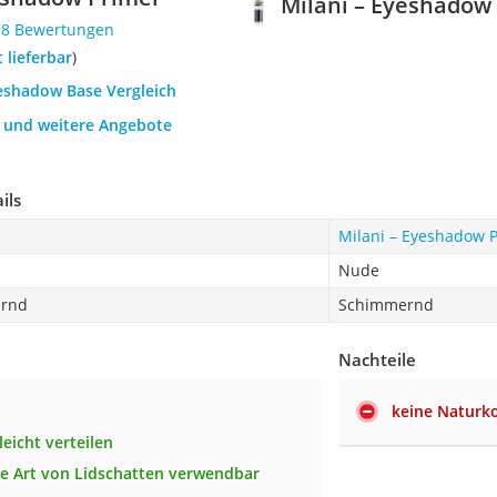
Milani – Eyeshadow
78 Bewertungen
t lieferbar
)
yeshadow Base Vergleich
h und weitere Angebote
ils
Milani – Eyeshadow 
Nude
ernd
Schimmernd
Nachteile
keine Naturk
 leicht verteilen
che Art von Lidschatten verwendbar