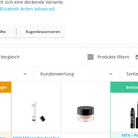
t sich eine deckende Variante.
Elizabeth Arden Advanced,
at
ifte
Augenbrauenseren
rät
e
ner
Vergleich
Produkte filtern
Zahnbürste
Kundenwertung
Sorti
d
eger
Bestse
NYX – Pr