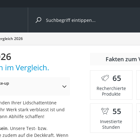
ergleiche nach Kategorie
rgleich 2026
026
Fakten zum 
 im Vergleich.
65
e-up
p)
Recherchierte
Produkte
den Ihrer Lidschattentöne
55
hr Werk stark verblasst ist und
ann Abhilfe schaffen!
Investierte
Stunden
sein
. Unsere Test- bzw.
Sie zudem auf die Deckkraft. Wenn