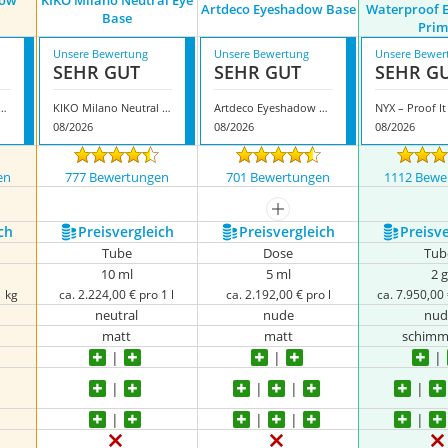
dow
KIKO Milano Neutral Eye
Artdeco Eyeshadow Base
Waterproof 
Base
Prim
Unsere Bewertung
Unsere Bewertung
Unsere Bewer
SEHR GUT
SEHR GUT
SEHR G
 – Eyeshadow Primer
KIKO Milano Neutral Eye Base
Artdeco Eyeshadow Base
08/2026
08/2026
08/2026
en
777 Bewertungen
701 Bewertungen
1112 Bewe
mehr anzeigen
ch
Preis­vergleich
Preis­vergleich
Preis­v
Tube
Dose
Tub
10 ml
5 ml
2 g
1 kg
ca. 2.224,00 € pro 1 l
ca. 2.192,00 € pro l
ca. 7.950,00 
neutral
nude
nud
matt
matt
schimm