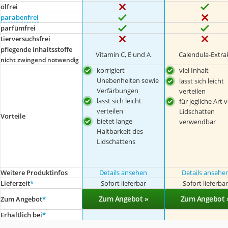
ölfrei
parabenfrei
parfümfrei
tierversuchsfrei
pflegende Inhaltsstoffe
Vitamin C, E und A
Calendula-Extra
nicht zwingend notwendig
korrigiert
viel Inhalt
Unebenheiten sowie
lässt sich leicht
Verfärbungen
verteilen
lässt sich leicht
für jegliche Art 
verteilen
Lidschatten
Vorteile
bietet lange
verwendbar
Haltbarkeit des
Lidschattens
Weitere Produktinfos
Details ansehen
Details ansehe
Lieferzeit
*
Sofort lieferbar
Sofort lieferba
Zum Angebot »
Zum Angebot 
Zum Angebot
*
Erhältlich bei
*