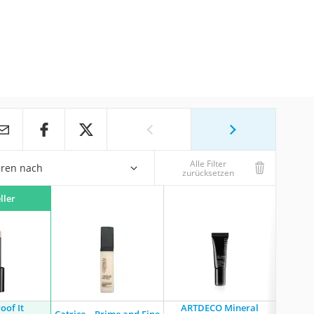
Alle Filter
eren nach
zurücksetzen
ller
oof It
ARTDECO Mineral