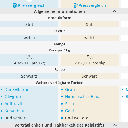
mehr anzeigen
Preis­vergleich
Preis­vergleich
Allgemeine Informationen
Produktform
Stift
Stift
Textur
weich
weich
Menge
Preis pro 1kg
1,2 g
5 g
4.825,00 € pro 1kg
2.198,00 € pro 1kg
Farbe
Schwarz
Schwarz
Weitere verfügbare Farben
•
•
•
Dunkelbraun
Grün
M
•
•
•
Olivgrün
Himmlisches Blau
B
•
•
Anthrazit
SLila
•
•
Kobaltblau
Gold
•
•
und weitere
und weitere
Verträglichkeit und Haltbarkeit des Kajalstifts