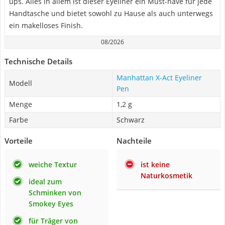
ups. Alles in allem ist dieser Eyeliner ein Must-have für jede
Handtasche und bietet sowohl zu Hause als auch unterwegs
ein makelloses Finish.
08/2026
Technische Details
Manhattan X-Act Eyeliner
Modell
Pen
Menge
1,2 g
Farbe
Schwarz
Vorteile
Nachteile
weiche Textur
ist keine
Naturkosmetik
ideal zum
Schminken von
Smokey Eyes
für Träger von