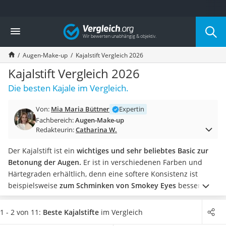
Die beliebtesten Vergleiche nach Kategorie
Vergleich
Drogerie
Inhalator
Augen-Make-up
Kajalstift Vergleich 2026
Haarschneider
Rollator
Kajalstift Vergleich 2026
Braun Rasierer
Die besten Kajale im Vergleich.
Katzenklappe (Chip)
Rasierer
Von:
Mia Maria Büttner
Expertin
Masturbator
Fachbereich:
Augen-Make-up
Massagepistole
Redakteurin:
Catharina W.
Epilierer
Reisehaartrockner
Der Kajalstift ist ein
wichtiges und sehr beliebtes Basic zur
Eiweißpulver
Betonung der Augen.
Er ist in verschiedenen Farben und
Magnesiumpräparat
Härtegraden erhältlich, denn eine softere Konsistenz ist
Katzenklappe
beispielsweise
zum Schminken von Smokey Eyes
besser
Nackenmassagegerät
geeignet.
Auch Befürworter von Naturkosmetik
müssen auf
Zeckenschutz Katze
ihr Schminkutensil nicht verzichten und werden fündig
.
1 - 2 von 11:
Beste Kajalstifte
im Vergleich
leichter Haartrockner
Wählen Sie jetzt einen
wischfesten Kajalstift aus unserer