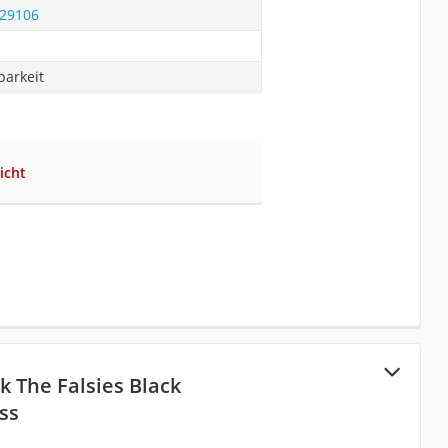
629106
barkeit
icht
 The Falsies Black
ss