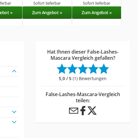
eferbar
Sofort lieferbar
Sofort lieferbar
Sof
ebot »
Zum Angebot »
Zum Angebot »
Zu
Hat Ihnen dieser False-Lashes-
Mascara Vergleich gefallen?
5,0 / 5
(1) Bewertungen
False-Lashes-Mascara-Vergleich
teilen: