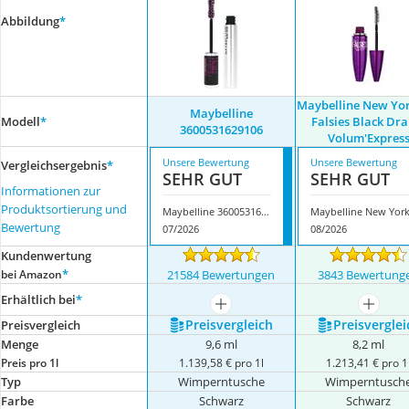
Abbildung
*
Maybelline New Yo
Maybelline
Modell
*
Falsies Black Dr
3600531629106
Volum'Expres
Unsere Bewertung
Unsere Bewertung
Vergleichsergebnis
*
SEHR GUT
SEHR GUT
Informationen zur
Produktsortierung und
Maybelline 3600531629106
Bewertung
07/2026
08/2026
Kundenwertung
*
bei Amazon
21584 Bewertungen
3843 Bewertung
Erhältlich bei
*
mehr anzeigen
mehr a
Preis­vergleich
Preis­verglei
Preis­vergleich
Menge
9,6 ml
8,2 ml
Preis pro 1l
1.139,58 € pro 1l
1.213,41 € pro 1
Typ
Wimperntusche
Wimperntusch
Farbe
Schwarz
Schwarz