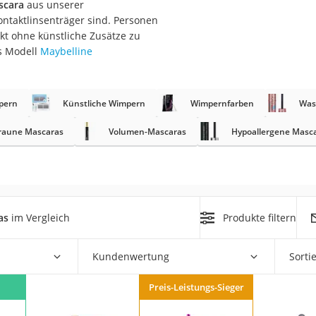
scara
aus unserer
ntaktlinsenträger sind. Personen
at
t ohne künstliche Zusätze zu
s Modell
Maybelline
rät
e
pern
Künstliche Wimpern
Wimpernfarben
Was
ner
raune Mascaras
Volumen-Mascaras
Hypoallergene Masc
Zahnbürste
d
as
im Vergleich
Produkte filtern
Kundenwertung
Sorti
Preis-Leistungs-Sieger