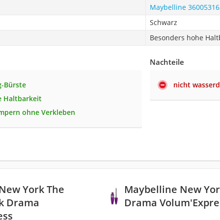
Maybelline 3600531
Schwarz
Besonders hohe Halt
Nachteile
g-Bürste
nicht wasserd
e Haltbarkeit
impern ohne Verkleben
 New York The
Maybelline New York
ck Drama
Drama Volum'Expre
ess