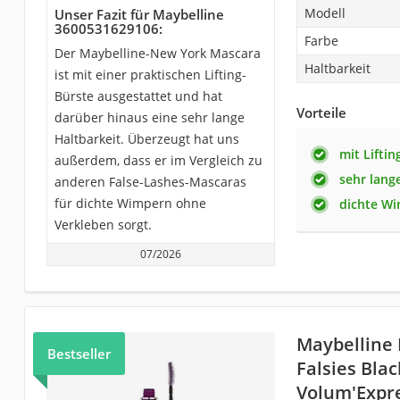
Modell
Unser Fazit für Maybelline
3600531629106:
Farbe
Der Maybelline-New York Mascara
Haltbarkeit
ist mit einer praktischen Lifting-
Bürste ausgestattet und hat
Vorteile
darüber hinaus eine sehr lange
Haltbarkeit. Überzeugt hat uns
mit Liftin
außerdem, dass er im Vergleich zu
sehr lang
anderen False-Lashes-Mascaras
für dichte Wimpern ohne
dichte W
Verkleben sorgt.
07/2026
Maybelline
Bestseller
Falsies Bla
Volum'Expr