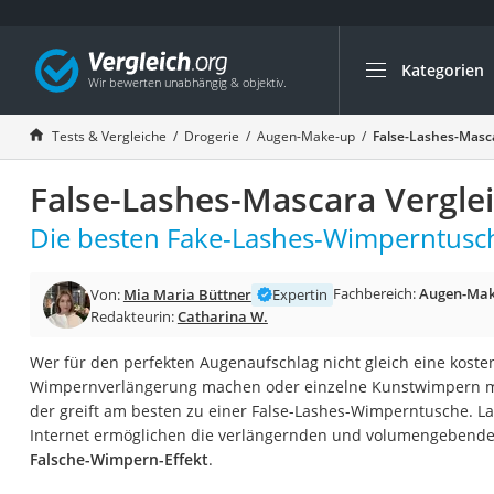
Kategorien
Die beliebtesten V
Drogerie
Tests & Vergleiche
Drogerie
Augen-Make-up
False-Lashes-Masca
Inhalator
False-Lashes-Mascara Vergle
Haarschneider
Rollator
Die besten Fake-Lashes-Wimperntusch
Braun Rasierer
Fachbereich:
Augen-Mak
Von:
Mia Maria Büttner
Expertin
Katzenklappe (Chi
Redakteurin:
Catharina W.
Rasierer
Wer für den perfekten Augenaufschlag nicht gleich eine kost
Masturbator
Wimpernverlängerung machen oder einzelne Kunstwimpern m
Massagepistole
der greift am besten zu einer False-Lashes-Wimperntusche. L
Internet ermöglichen die verlängernden und volumengebend
Epilierer
Falsche-Wimpern-Effekt
.
Reisehaartrockner