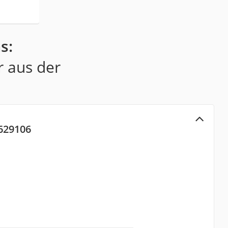
s:
r aus der
629106