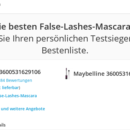
h
ie besten False-Lashes-Mascara
ie Ihren persönlichen Testsiege
Bestenliste.
 3600531629106
Maybelline 3600531
584 Bewertungen
t lieferbar
)
lse-Lashes-Mascara
h und weitere Angebote
ils