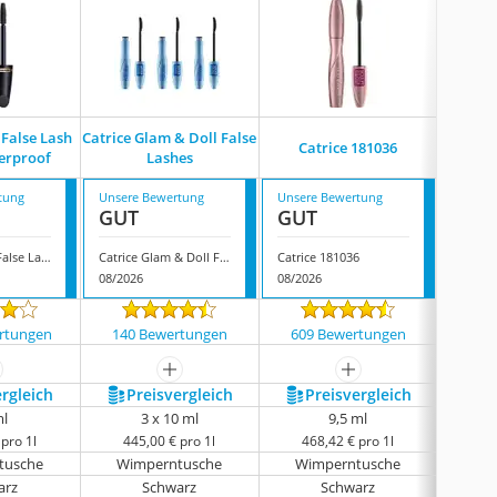
 False Lash
Catrice Glam & Doll False
Essence
Catrice 181036
terproof
Lashes
tung
Unsere Bewertung
Unsere Bewertung
Unsere
GUT
GUT
GUT
Max Factor X False Lash Effect Waterproof
Catrice Glam & Doll False Lashes
Catrice 181036
08/2026
08/2026
08/202
rtungen
140 Bewertungen
609 Bewertungen
4032
ehr anzeigen
mehr anzeigen
mehr anzeigen
ergleich
Preis­vergleich
Preis­vergleich
P
ml
3 x 10 ml
9,5 ml
pro 1l
445,00 € pro 1l
468,42 € pro 1l
27
tusche
Wimperntusche
Wimperntusche
Wi
arz
Schwarz
Schwarz