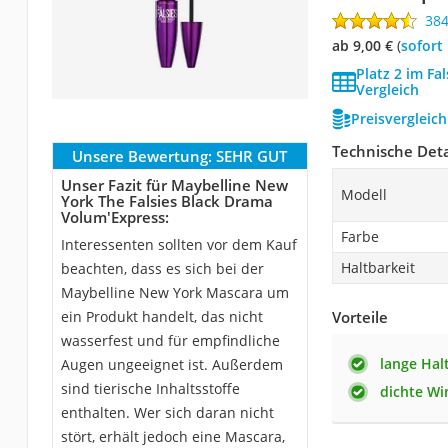
38
ab 9,00 €
(
Sofort
Platz 2 im Fa
Vergleich
Preisvergleic
Technische Deta
Unsere Bewertung:
SEHR GUT
Unser Fazit für Maybelline New
Modell
York The Falsies Black Drama
Volum'Express:
Farbe
Interessenten sollten vor dem Kauf
Haltbarkeit
beachten, dass es sich bei der
Maybelline New York Mascara um
ein Produkt handelt, das nicht
Vorteile
wasserfest und für empfindliche
lange Hal
Augen ungeeignet ist. Außerdem
sind tierische Inhaltsstoffe
dichte W
enthalten. Wer sich daran nicht
stört, erhält jedoch eine Mascara,