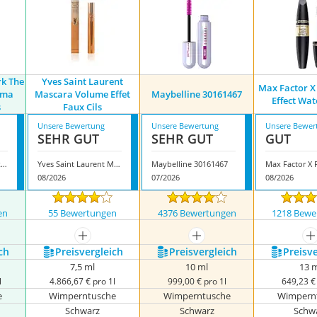
rk The
Yves Saint Laurent
Max Factor X
ama
Mascara Volume Effet
Maybelline 30161467
Effect Wa
s
Faux Cils
Unsere Bewertung
Unsere Bewertung
Unsere Bewer
SEHR GUT
SEHR GUT
GUT
Maybelline New York The Falsies Black Drama Volum'Express
Yves Saint Laurent Mascara Volume Effet Faux Cils
Maybelline 30161467
08/2026
07/2026
08/2026
en
55 Bewertungen
4376 Bewertungen
1218 Bewe
nzeigen
mehr anzeigen
mehr anzeigen
m
ch
Preis­vergleich
Preis­vergleich
Preis­v
7,5 ml
10 ml
13 
l
4.866,67 € pro 1l
999,00 € pro 1l
649,23 € 
e
Wimperntusche
Wimperntusche
Wimpern
Schwarz
Schwarz
Schw