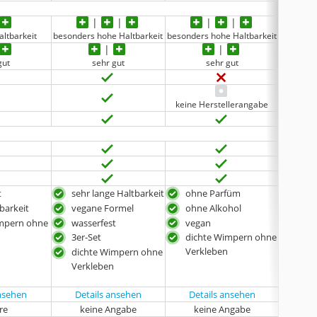
altbarkeit
besonders hohe Haltbarkeit
besonders hohe Haltbarkeit
besonder
gut
sehr gut
sehr gut
be
keine Herstellerangabe
t
sehr lange Haltbarkeit
ohne Parfüm
bes
Fal
barkeit
vegane Formel
ohne Alkohol
Effe
impern ohne
wasserfest
vegan
sehr
3er-Set
dichte Wimpern ohne
veg
Verkleben
dichte Wimpern ohne
dic
Verkleben
Ver
ansehen
Details ansehen
Details ansehen
Det
hre
keine Angabe
keine Angabe
k