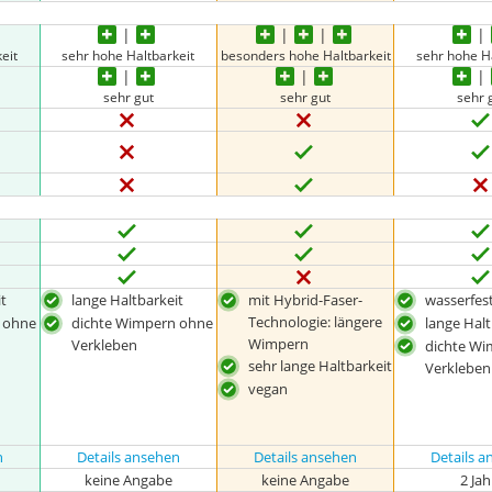
eit
sehr hohe Haltbarkeit
besonders hohe Haltbarkeit
sehr hohe H
sehr gut
sehr gut
sehr 
t
lange Haltbarkeit
mit Hybrid-Faser-
wasserfes
Technologie: längere
 ohne
dichte Wimpern ohne
lange Halt
Wimpern
Verkleben
dichte W
sehr lange Haltbarkeit
Verkleben
vegan
n
Details ansehen
Details ansehen
Details 
keine Angabe
keine Angabe
2 Ja