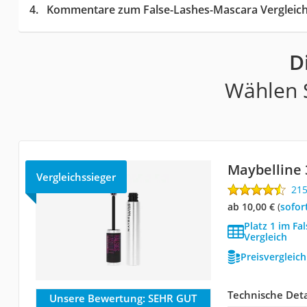
Kommentare zum False-Lashes-Mascara Vergleic
D
Wählen S
Maybelline
Vergleichssieger
21
ab 10,00 €
(
Sofor
Platz 1 im Fa
Vergleich
Preisvergleic
Technische Deta
Unsere Bewertung:
SEHR GUT