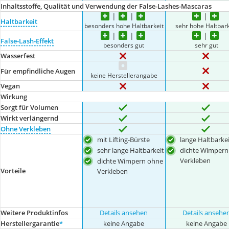
Inhaltsstoffe, Qualität und Verwendung der False-Lashes-Mascaras
Haltbarkeit
besonders hohe Haltbarkeit
sehr hohe Haltbark
False-Lash-Effekt
besonders gut
sehr gut
Wasserfest
Für empfindliche Augen
keine Herstellerangabe
Vegan
Wirkung
Sorgt für Volumen
Wirkt verlängernd
Ohne Verkleben
mit Lifting-Bürste
lange Haltbarkei
sehr lange Haltbarkeit
dichte Wimpern
Verkleben
dichte Wimpern ohne
Vorteile
Verkleben
Weitere Produktinfos
Details ansehen
Details ansehe
Herstellergarantie
*
keine Angabe
keine Angabe