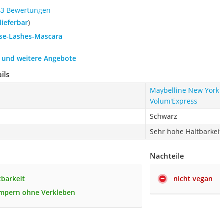
43 Bewertungen
 lieferbar
)
lse-Lashes-Mascara
h und weitere Angebote
ils
Maybelline New York 
Volum'Express
Schwarz
Sehr hohe Haltbarkei
Nachteile
tbarkeit
nicht vegan
impern ohne Verkleben