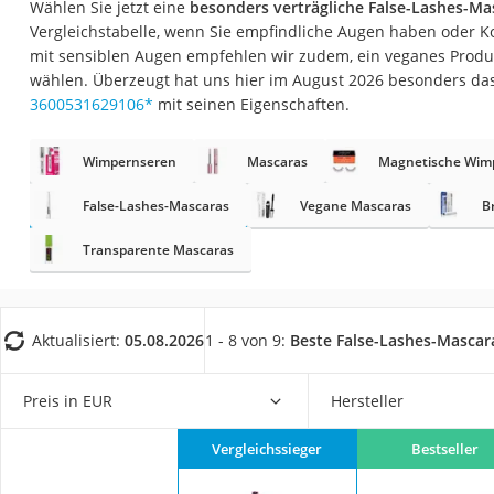
Wählen Sie jetzt eine
besonders verträgliche False-Lashes-Ma
Eiweißpulver
Vergleichstabelle, wenn Sie empfindliche Augen haben oder Ko
Magnesiumpräpar
mit sensiblen Augen empfehlen wir zudem, ein veganes Produk
wählen. Überzeugt hat uns hier im August 2026 besonders da
Katzenklappe
3600531629106
*
mit seinen Eigenschaften.
Nackenmassagege
Zeckenschutz Katz
Wimpernseren
Mascaras
Magnetische Wim
leichter Haartrock
False-Lashes-Mascaras
Vegane Mascaras
B
Philips-Sonicare-
Transparente Mascaras
Schildkrötenhaus
Mineralfutter Pfer
Massagegerät
Aktualisiert:
05.08.2026
1 - 8 von 9:
Beste False-Lashes-Mascar
Service
Preis in EUR
Hersteller
Vergleichssieger
Bestseller