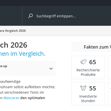
ergleiche nach Kategorie
ra Vergleich 2026
ich 2026
Fakten zum 
en im Vergleich.
65
e-up
p)
Recherchierte
Produkte
enaufwendige
55
ühsam selbst aufkleben möchte,
aut verschiedenen Tests im
Investierte
en
Mascaras
den optimalen
Stunden