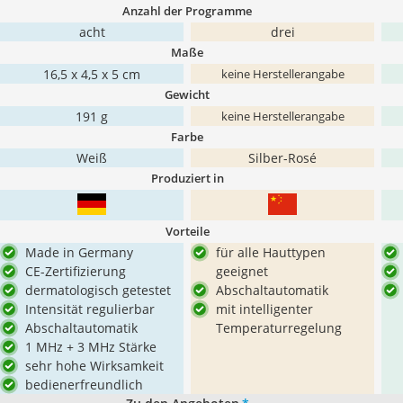
Anzahl der Programme
acht
drei
Maße
16,5 x 4,5 x 5 cm
keine Herstellerangabe
Gewicht
191 g
keine Herstellerangabe
Farbe
Weiß
Silber-Rosé
Produziert in
Vorteile
Made in Germany
für alle Hauttypen
CE-Zertifizierung
geeignet
dermatologisch getestet
Abschaltautomatik
Intensität regulierbar
mit intelligenter
Abschaltautomatik
Temperaturregelung
1 MHz + 3 MHz Stärke
sehr hohe Wirksamkeit
bedienerfreundlich