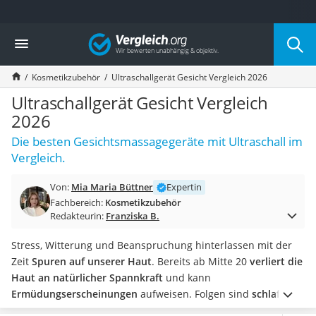
Die beliebtesten Vergleiche nach Kategorie
Vergleich
Drogerie
Inhalator
Kosmetikzubehör
Ultraschallgerät Gesicht Vergleich 2026
Haarschneider
Rollator
Ultraschallgerät Gesicht Vergleich
Braun Rasierer
2026
Katzenklappe (Chip)
Die besten Gesichtsmassagegeräte mit Ultraschall im
Rasierer
Vergleich.
Masturbator
Massagepistole
Von:
Mia Maria Büttner
Expertin
Epilierer
Fachbereich:
Kosmetikzubehör
Reisehaartrockner
Redakteurin:
Franziska B.
Eiweißpulver
Magnesiumpräparat
Stress, Witterung und Beanspruchung hinterlassen mit der
Katzenklappe
Zeit
Spuren auf unserer Haut
. Bereits ab Mitte 20
verliert die
Nackenmassagegerät
Haut an natürlicher Spannkraft
und kann
Zeckenschutz Katze
Ermüdungserscheinungen
aufweisen. Folgen sind
schlaffe
leichter Haartrockner
Hautpartien, Faltenbildung oder Rötungen
.
Im Gegensatz zu