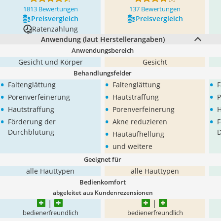
1813 Bewertungen
137 Bewertungen
Preis­vergleich
Preis­vergleich
Ratenzahlung
Anwendung (laut Herstellerangaben)
Anwendungsbereich
Gesicht und Körper
Gesicht
Behandlungsfelder
•
•
•
Faltenglättung
Faltenglättung
F
•
•
•
Porenverfeinerung
Hautstraffung
P
•
•
•
Hautstraffung
Porenverfeinerung
H
•
•
•
Förderung der
Akne reduzieren
F
•
Durchblutung
D
Hautaufhellung
•
und weitere
Geeignet für
alle Hauttypen
alle Hauttypen
Bedienkomfort
abgeleitet aus Kundenrezensionen
bedienerfreundlich
bedienerfreundlich