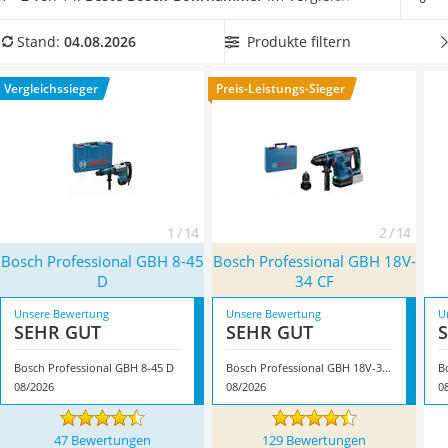
Löschdecke
mit außergewöhnlich harten Wänden oder Decken rechnen.
Multimeter
Ansonsten kann aber ein
handlicher Akku-Bohrhammer
Produkte filtern
Stand:
04.08.2026
Winterharte Palmen
ohne lästiges Stromkabel
eine angenehm zu bedienende
Gasdurchlauferhitzer
Alternative sein. Überzeugt hat uns hier im August 2026
Vergleichssieger
Preis-Leistungs-Sieger
Service
besonders das Modell
Bosch Professional GBH 8-45 D
*
mit
seinen Eigenschaften.
1 / 14
2 / 14
Bosch Professional GBH 8-45
Bosch Professional GBH 18V-
D
34 CF
Unsere Bewertung
Unsere Bewertung
U
SEHR GUT
SEHR GUT
Bosch Professional GBH 8-45 D
Bosch Professional GBH 18V-34 CF
B
08/2026
08/2026
0
47 Bewertungen
129 Bewertungen