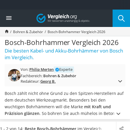
Die beliebtesten Vergleiche nach Kategorie
Vergleich
Baumarkt
Tresor feuerfest
Bohren & Zubehör
Bosch-Bohrhammer Vergleich 2026
Makita-Akku-Rasenmäher
Kappsäge
Bosch-Bohrhammer Vergleich 2026
Smartes Türschloss
Die besten Kabel- und Akku-Bohrhämmer von Bosch
Akku-Rasentrimmer
im Vergleich.
Feuchtigkeitsmessgerät
Split-Klimaanlage 2 Innengeräte
Von:
Philip Merten
Experte
Pelletofen
Fachbereich:
Bohren & Zubehör
Bohrmaschine
Redakteur:
Georg B.
Tiefbrunnenpumpe
Fliesenschneider
Bosch zählt nicht ohne Grund zu den Spitzen-Herstellern auf
Hochdruckreiniger
dem deutschen Werkzeugmarkt. Besonders bei den
Doppelschleifer
wuchtigen Bohrhämmern will die Marke
mit Kraft und
Überwachungskamera
Präzision glänzen
. So bohren Sie auch mühelos in Beton.
Benzinrasenmäher mit Elektrostart
Wählen Sie jetzt aus der Bosch-Bohrhammer-Test- bzw.
Akku-Laubsauger
Vergleichstabelle ein Gerät mit Kabelbetrieb aus, wenn Sie
1 - 2 von 14:
Beste Bosch-Bohrhämmer
im Vergleich