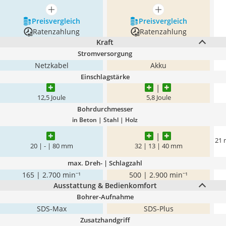
mehr anzeigen
mehr anzeigen
Preis­vergleich
Preis­vergleich
Ratenzahlung
Ratenzahlung
Kraft
Stromversorgung
Netzkabel
Akku
Einschlagstärke
12,5 Joule
5,8 Joule
Bohrdurchmesser
in Beton | Stahl | Holz
21 
20 | - | 80 mm
32 | 13 | 40 mm
max. Dreh- | Schlagzahl
165 | 2.700 min⁻¹
500 | 2.900 min⁻¹
Ausstattung & Bedienkomfort
Bohrer-Aufnahme
SDS-Max
SDS-Plus
Zusatzhandgriff