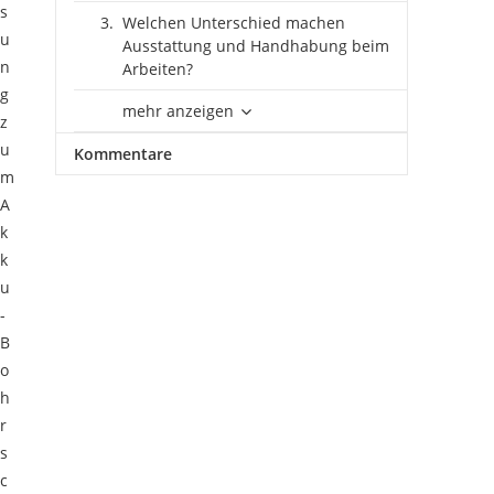
s
Welchen Unterschied machen
u
Ausstattung und Handhabung beim
n
Arbeiten?
g
mehr anzeigen
z
u
Kommentare
m
A
k
k
u
-
B
o
h
r
s
c