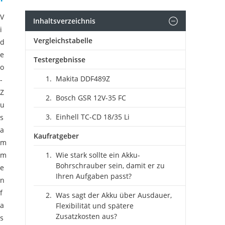
V
Inhaltsverzeichnis
i
Vergleichstabelle
d
e
Testergebnisse
o
Makita DDF489Z
-
Z
Bosch GSR 12V-35 FC
u
Einhell TC-CD 18/35 Li
s
a
Kaufratgeber
m
m
Wie stark sollte ein Akku-
Bohrschrauber sein, damit er zu
e
Ihren Aufgaben passt?
n
f
Was sagt der Akku über Ausdauer,
a
Flexibilität und spätere
Zusatzkosten aus?
s