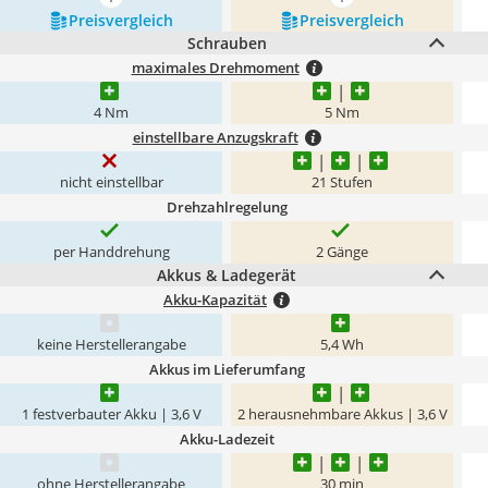
mehr anzeigen
mehr anzeigen
Preis­vergleich
Preis­vergleich
Schrauben
maximales Drehmoment
4 Nm
5 Nm
einstellbare Anzugskraft
nicht einstellbar
21 Stufen
Drehzahlregelung
per Handdrehung
2 Gänge
Akkus & Ladegerät
Akku-Kapazität
keine Herstellerangabe
5,4 Wh
Akkus im Lieferumfang
1 festverbauter Akku | 3,6 V
2 herausnehmbare Akkus | 3,6 V
Akku-Ladezeit
ohne Herstellerangabe
30 min