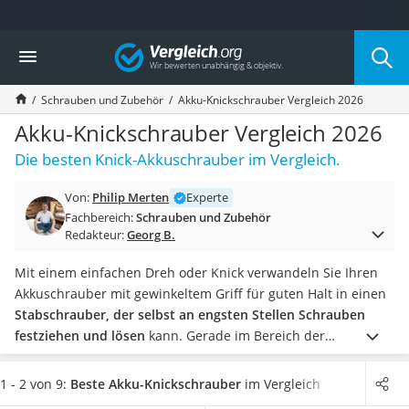
Die beliebtesten Vergleiche nach Kategorie
Vergleich
Baumarkt
Tresor feuerfest
Schrauben und Zubehör
Akku-Knickschrauber Vergleich 2026
Makita-Akku-Rasenmäher
Kappsäge
Akku-Knickschrauber Vergleich 2026
Smartes Türschloss
Die besten Knick-Akkuschrauber im Vergleich.
Akku-Rasentrimmer
Feuchtigkeitsmessgerät
Von:
Philip Merten
Experte
Split-Klimaanlage 2 Innengeräte
Fachbereich:
Schrauben und Zubehör
Pelletofen
Redakteur:
Georg B.
Bohrmaschine
Tiefbrunnenpumpe
Mit einem einfachen Dreh oder Knick verwandeln Sie Ihren
Fliesenschneider
Akkuschrauber mit gewinkeltem Griff für guten Halt in einen
Hochdruckreiniger
Stabschrauber, der selbst an engsten Stellen Schrauben
Doppelschleifer
festziehen und lösen
kann. Gerade im Bereich der
Überwachungskamera
Elektrotechnik, wo mitunter
viele kleine Schrauben fixiert
Benzinrasenmäher mit Elektrostart
werden
müssen, kommen Sie damit besonders schnell voran.
1 - 2 von 9:
Beste Akku-Knickschrauber
im Vergleich
Akku-Laubsauger
Weniger die Kraft des Akku-Knickschraubers als vielmehr die