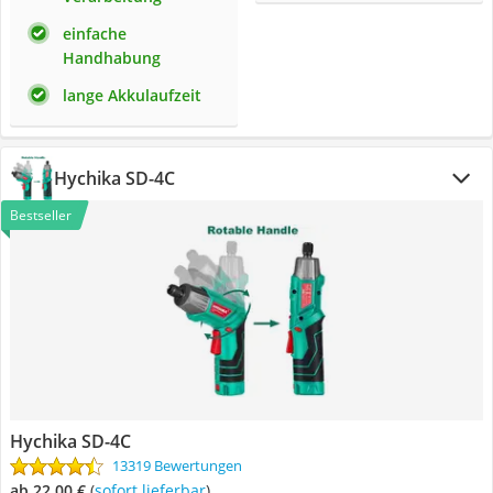
einfache
Handhabung
lange Akkulaufzeit
Hychika SD-4C
Bestseller
Hychika SD-4C
13319 Bewertungen
ab 22,00 €
(
Sofort lieferbar
)