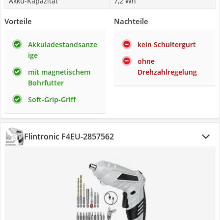
Akku-Kapazität
7,2 Wh
Vorteile
Nachteile
Akkuladestandsanze
kein Schultergurt
ige
ohne
mit magnetischem
Drehzahlregelung
Bohrfutter
Soft-Grip-Griff
Flintronic ‎F4EU-2857562