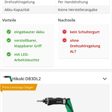
Drehzahlregelung
Per Handdrehung
Akku-Kapazität
Keine Herstellerangabe
Vorteile
Nachteile
eingebauter Akku
kein Schultergurt
verstellbarer,
ohne
klappbarer Griff
Drehzahlregelung
ALT
mit LED-
Arbeitsleuchte
Hikoki DB3DL2
Preis-Leistungs-Sieger