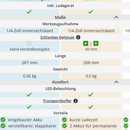
inkl. Ladegerät
Maße
Werkzeugaufnahme
1/4-Zoll-Innensechskant
1/4-Zoll-Innensechskant
10
Schlankes Gehäuse
keine Herstellerangabe
45 mm
Länge
287 mm
268 mm
Gewicht
0,36 kg
0,5 kg
Komfort
LED-Beleuchtung
Transportkoffer
Vorteile
eingebauter Akku
kurze Ladezeit
verstellbarer, klappbarer
2 Akkus für permanente