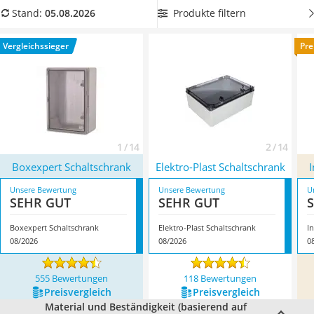
Löschdecke
Grad
, damit die Elektronik selbst vor Vandalismus gut
Produkte filtern
Stand:
05.08.2026
Multimeter
geschützt ist. Überzeugt hat uns hier im August 2026
Winterharte Palmen
besonders das Modell
Boxexpert Schaltschrank
*
mit seinen
Vergleichssieger
Pre
Gasdurchlauferhitzer
Eigenschaften.
Service
1 / 14
2 / 14
Boxexpert Schaltschrank
Elektro-Plast Schaltschrank
Unsere Bewertung
Unsere Bewertung
U
SEHR GUT
SEHR GUT
Boxexpert Schaltschrank
Elektro-Plast Schaltschrank
I
08/2026
08/2026
0
555 Bewertungen
118 Bewertungen
Preis­vergleich
Preis­vergleich
Material und Beständigkeit (basierend auf