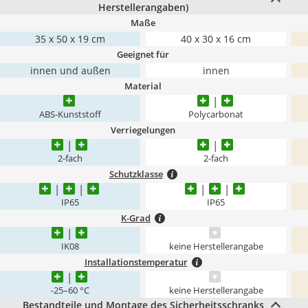
Herstellerangaben)
Maße
35 x 50 x 19 cm
40 x 30 x 16 cm
Geeignet für
innen und außen
innen
Material
ABS-Kunststoff
Polycarbonat
Verriegelungen
2-fach
2-fach
Schutzklasse
IP65
IP65
K-Grad
IK08
keine Herstellerangabe
Installationstemperatur
-25–60 °C
keine Herstellerangabe
Bestandteile und Montage des Sicherheitsschranks