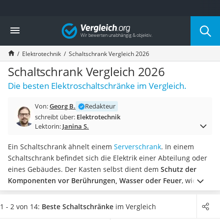
Die beliebtesten Vergleiche nach Kategorie
Vergleich
Baumarkt
Tresor feuerfest
Elektrotechnik
Schaltschrank Vergleich 2026
Makita-Akku-Rasenmäher
Kappsäge
Schaltschrank Vergleich 2026
Smartes Türschloss
Die besten Elektroschaltschränke im Vergleich.
Akku-Rasentrimmer
Feuchtigkeitsmessgerät
Von:
Georg B.
Redakteur
Split-Klimaanlage 2 Innengeräte
schreibt über:
Elektrotechnik
Pelletofen
Lektorin:
Janina S.
Bohrmaschine
Tiefbrunnenpumpe
Ein Schaltschrank ähnelt einem
Serverschrank
. In einem
Fliesenschneider
Schaltschrank befindet sich die Elektrik einer Abteilung oder
Hochdruckreiniger
eines Gebäudes. Der Kasten selbst dient dem
Schutz der
Doppelschleifer
Komponenten vor Berührungen, Wasser oder Feuer
, wie
Überwachungskamera
diverse Tests im Internet zeigen. Zudem wird die Umgebung
Benzinrasenmäher mit Elektrostart
vor elektrischen Spannungen geschützt.
Wählen Sie jetzt aus
1 - 2 von 14:
Beste Schaltschränke
im Vergleich
Akku-Laubsauger
unserer Vergleichstabelle einen
Schaltschrank mit hohem K-