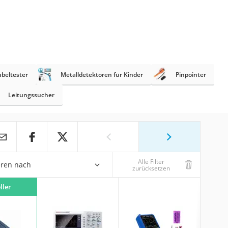
abeltester
Metalldetektoren für Kinder
Pinpointer
Leitungssucher
Alle Filter
eren nach
zurücksetzen
ller