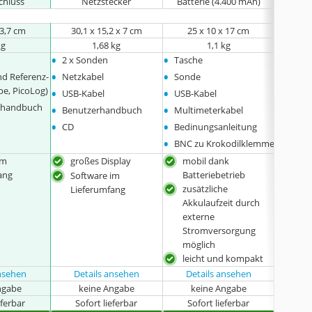
chluss
Netzstecker
Batterie (4.400 mAh)
N
 3,7 cm
30,1 x 15,2 x 7 cm
25 x 10 x 17 cm
31,2 
kg
1,68 kg
1,1 kg
•
•
•
2 x Sonden
Tasche
4 x S
•
•
•
nd Referenz-
Netzkabel
Sonde
USB-K
•
•
•
pe, PicoLog)
USB-Kabel
USB-Kabel
Kalibr
•
•
nshandbuch
Benutzerhandbuch
Multimeterkabel
•
•
CD
Bedinungsanleitung
•
BNC zu Krokodilklemme
im
großes Display
mobil dank
groß
ang
Batteriebetrieb
Software im
prof
zusätzliche
Lieferumfang
Aus
Akkulaufzeit durch
4 K
externe
hoh
Stromversorgung
Sof
möglich
Lie
leicht und kompakt
ansehen
Details ansehen
Details ansehen
Det
ngabe
keine Angabe
keine Angabe
k
eferbar
Sofort lieferbar
Sofort lieferbar
Sof