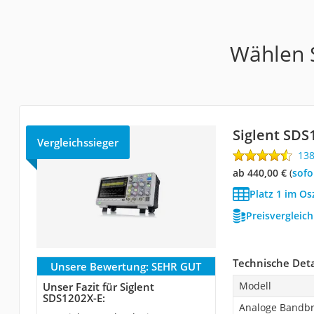
Wählen S
Siglent SDS
Vergleichssieger
13
ab 440,00 €
(
Sof
Platz 1 im Os
Preisvergleic
Technische Deta
Unsere Bewertung:
SEHR GUT
Modell
Unser Fazit für Siglent
SDS1202X-E:
Analoge Bandbr