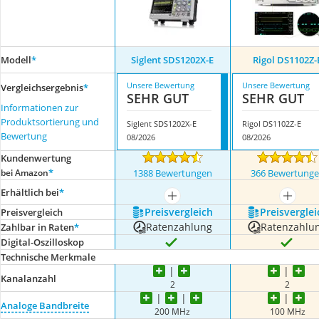
Modell
*
Siglent SDS1202X-E
Rigol DS1102Z-
Unsere Bewertung
Unsere Bewertung
Vergleichsergebnis
*
SEHR GUT
SEHR GUT
Informationen zur
Produktsortierung und
Siglent SDS1202X-E
Rigol DS1102Z-E
Bewertung
08/2026
08/2026
Kundenwertung
*
bei Amazon
1388 Bewertungen
366 Bewertung
Erhältlich bei
*
mehr anzeigen
mehr a
Preis­vergleich
Preis­verglei
Preis­vergleich
Ratenzahlung
Ratenzahlu
Zahlbar in Raten
*
Digital-Oszilloskop
Technische Merkmale
Kanalanzahl
2
2
Analoge Bandbreite
200 MHz
100 MHz