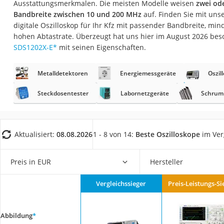
Ausstattungsmerkmalen. Die meisten Modelle weisen
zwei od
Fliesenschneider
Bandbreite zwischen 10 und 200 MHz
auf. Finden Sie mit uns
Hochdruckreinige
digitale Oszilloskop für Ihr Kfz mit passender Bandbreite, mi
hohen Abtastrate. Überzeugt hat uns hier im August 2026 be
Doppelschleifer
SDS1202X-E
*
mit seinen Eigenschaften.
Überwachungska
Benzinrasenmäher 
Metalldetektoren
Energiemessgeräte
Oszil
Akku-Laubsauger
Steckdosentester
Labornetzgeräte
Schrum
Löschdecke
Multimeter
Aktualisiert:
08.08.2026
1 - 8 von 14:
Beste Oszilloskope
im Ver
Winterharte Palm
Gasdurchlauferhit
Preis in EUR
Hersteller
Service
Vergleichssieger
Preis-Leistungs-Si
Abbildung
*