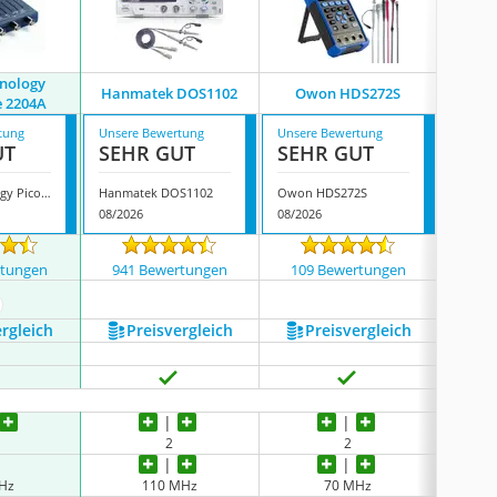
hnology
Hanmatek DOS1102
Owon HDS272S
Sigl
e 2204A
tung
Unsere Bewertung
Unsere Bewertung
Unsere
UT
SEHR GUT
SEHR GUT
SEH
Pico Technology PicoScope 2204A
Hanmatek DOS1102
Owon HDS272S
Siglen
08/2026
08/2026
08/202
rtungen
941 Bewertungen
109 Bewertungen
928
ehr anzeigen
ergleich
Preis­vergleich
Preis­vergleich
P
R
2
2
Hz
110 MHz
70 MHz