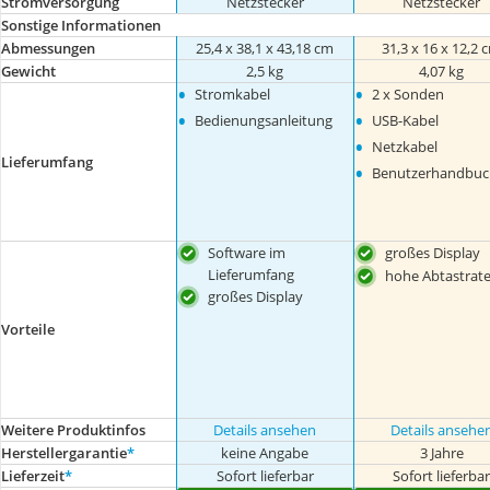
Stromversorgung
Netzstecker
Netzstecker
Sonstige Informationen
Abmessungen
25,4 x 38,1 x 43,18 cm
31,3 x 16 x 12,2 
Gewicht
2,5 kg
4,07 kg
•
•
Stromkabel
2 x Sonden
•
•
Bedienungsanleitung
USB-Kabel
•
Netzkabel
Lieferumfang
•
Benutzerhandbuc
Software im
großes Display
Lieferumfang
hohe Abtastrat
großes Display
Vorteile
Weitere Produktinfos
Details ansehen
Details ansehe
Herstellergarantie
*
keine Angabe
3 Jahre
Lieferzeit
*
Sofort lieferbar
Sofort lieferba