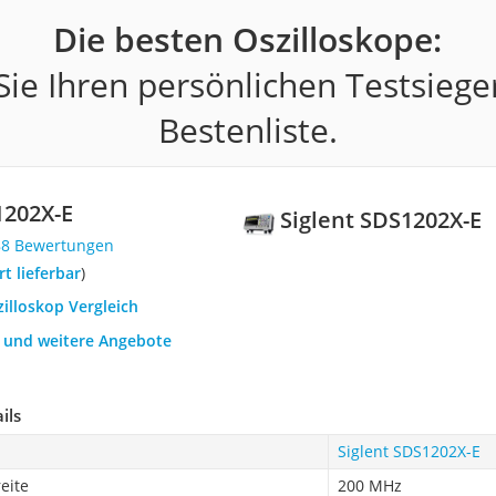
Die besten Oszilloskope:
ie Ihren persönlichen Testsiege
Bestenliste.
1202X-E
Siglent SDS1202X-E
88 Bewertungen
ort lieferbar
)
zilloskop Vergleich
h und weitere Angebote
ils
Siglent SDS1202X-E
eite
200 MHz