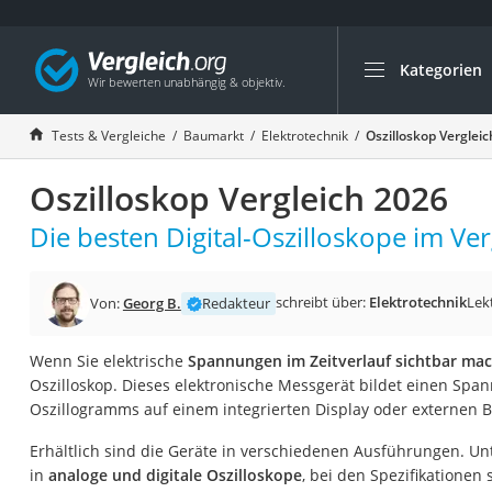
Kategorien
Die beliebtesten V
Baumarkt
Tests & Vergleiche
Baumarkt
Elektrotechnik
Oszilloskop Verglei
Tresor feuerfest
Oszilloskop Vergleich 2026
Makita-Akku-Rase
Kappsäge
Die besten Digital-Oszilloskope im Ver
Smartes Türschlos
Akku-Rasentrimm
schreibt über:
Elektrotechnik
Lek
Von:
Georg B.
Redakteur
Feuchtigkeitsmess
Wenn Sie elektrische
Spannungen im Zeitverlauf sichtbar ma
Split-Klimaanlage 
Oszilloskop. Dieses elektronische Messgerät bildet einen Spa
Pelletofen
Oszillogramms auf einem integrierten Display oder externen B
Bohrmaschine
Erhältlich sind die Geräte in verschiedenen Ausführungen. U
Tiefbrunnenpump
in
analoge und digitale Oszilloskope
, bei den Spezifikationen