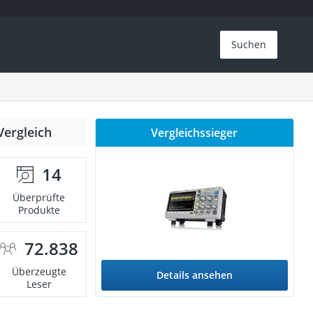
Suchen
Vergleich
Vergleichssieger
14
Überprüfte
Produkte
72.838
Überzeugte
Details ansehen
Leser