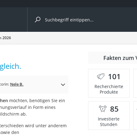
ergleiche nach Kategorie
ch 2026
nmäher
Fakten zum 
gleich.
s
101
er
torin:
Nele B.
Recherchierte
Produkte
gerät
chen
möchten, benötigen Sie ein
2 Innengeräte
85
nnungsverlauf in Form eines
ildschirm ab.
Investierte
Stunden
nterschieden wird unter anderem
e
 sowie den