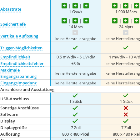
Abtastrate
1 Gsa/s
1.000 MSa/s
Speichertiefe
14 Mpts
24 Mpts
Vertikale Auflösung
keine Herstellerangabe
keine Herstelleran
Trigger-Möglichkeiten
Empfindlichkeit
0,5 mV/div - 5 UV/div
1 mv/div - 10 V/d
Empfindlichkeitsfehler
±3 %
keine Herstelleran
Maximale
keine Herstellerangabe
keine Herstelleran
Eingangsspannung
Eingangsimpedanz
keine Herstellerangabe
keine Herstelleran
Anschlüsse und Ausstattung
USB-Anschluss
1 Stück
1 Stück
Sonstige Anschlüsse
Software
Display
Displaygröße
7 Zoll
7 Zoll
Auflösung
800 x 480 Pixel
800 x 480 Pixel