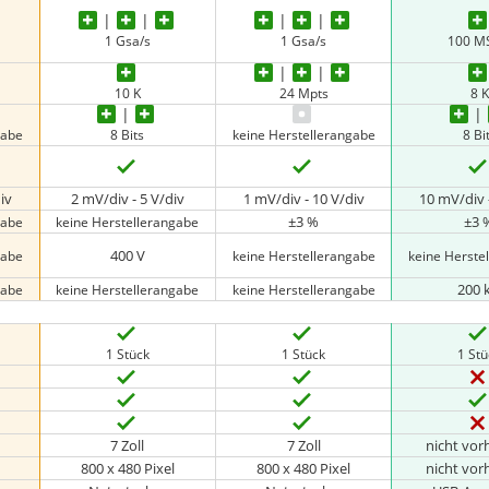
1 Gsa/s
1 Gsa/s
100 M
10 K
24 Mpts
8 K
gabe
8 Bits
keine Herstellerangabe
8 Bi
iv
2 mV/div - 5 V/div
1 mV/div - 10 V/div
10 mV/div 
±3 %
±3 
gabe
keine Herstellerangabe
400 V
gabe
keine Herstellerangabe
keine Herste
200 
gabe
keine Herstellerangabe
keine Herstellerangabe
1 Stück
1 Stück
1 St
7 Zoll
7 Zoll
nicht vo
800 x 480 Pixel
800 x 480 Pixel
nicht vo