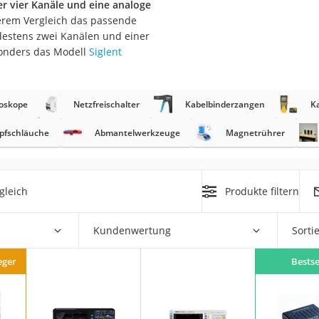
er vier Kanäle und eine analoge
erem Vergleich das passende
r
ndestens zwei Kanälen und einer
sonders das Modell
Siglent
mera
mit Elektrostart
loskope
Netzfreischalter
Kabelbinderzangen
K
pfschläuche
Abmantelwerkzeuge
Magnetrührer
gleich
Produkte filtern
en
zer
Kundenwertung
Sorti
eger
Bestse