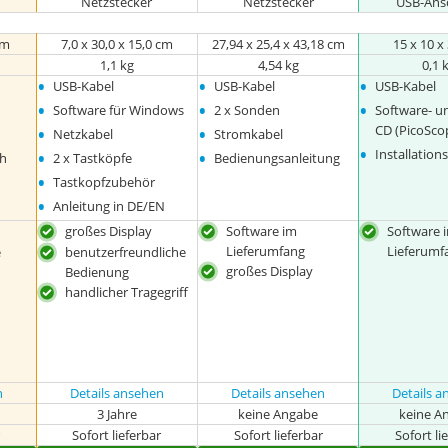
Netzstecker
Netzstecker
USB-Ans
cm
7,0 x 30,0 x 15,0 cm
27,94 x 25,4 x 43,18 cm
15 x 10 x
1,1 kg
4,54 kg
0,1 
•
•
•
USB-Kabel
USB-Kabel
USB-Kabel
•
•
•
Software für Windows
2 x Sonden
Software- u
•
•
CD (PicoSco
Netzkabel
Stromkabel
•
•
•
Installatio
h
2 x Tastköpfe
Bedienungsanleitung
•
Tastkopfzubehör
•
Anleitung in DE/EN
großes Display
Software im
Software 
Lieferumfang
Lieferumf
e
benutzerfreundliche
großes Display
Bedienung
handlicher Tragegriff
n
Details ansehen
Details ansehen
Details 
3 Jahre
keine Angabe
keine A
r
Sofort lieferbar
Sofort lieferbar
Sofort li