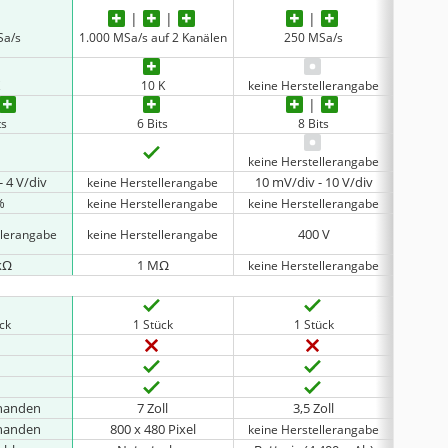
1.000 MS
Sa/s
1.000 MSa/s auf 2 Kanälen
250 MSa/s
500 MS
10 K
keine Herstellerangabe
ts
6 Bits
8 Bits
keine Herstellerangabe
- 4 V/div
10 mV/div - 10 V/div
5 mV
keine Herstellerangabe
%
keine Herstellerangabe
keine Herstellerangabe
400 V
llerangabe
keine Herstellerangabe
kΩ
1 MΩ
keine Herstellerangabe
ück
1 Stück
1 Stück
rhanden
7 Zoll
3,5 Zoll
rhanden
800 x 480 Pixel
80
keine Herstellerangabe