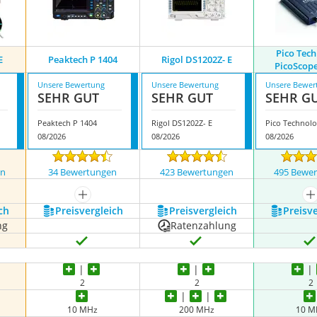
Pico Tec
E
Peaktech P 1404
Rigol DS1202Z- E
PicoScop
Unsere Bewertung
Unsere Bewertung
Unsere Bewer
SEHR GUT
SEHR GUT
SEHR G
Peaktech P 1404
Rigol DS1202Z- E
08/2026
08/2026
08/2026
en
34 Bewertungen
423 Bewertungen
495 Bewe
nzeigen
mehr anzeigen
m
ch
Preis­vergleich
Preis­vergleich
Preis­v
ng
Ratenzahlung
2
2
2
10 MHz
200 MHz
10 M