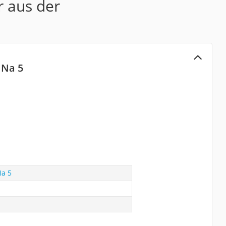
r aus der
 Na 5
Na 5