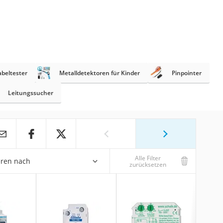
abeltester
Metalldetektoren für Kinder
Pinpointer
Leitungssucher
Alle Filter
eren nach
zurücksetzen