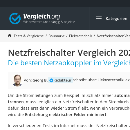
Kategorien
Die beliebtesten V
Baumarkt
Tests & Vergleiche
Baumarkt
Elektrotechnik
Netzfreischalter Ve
Tresor feuerfest
Netzfreischalter Vergleich 20
Makita-Akku-Rase
Kappsäge
Die besten Netzabkoppler im Vergleic
Smartes Türschlos
Akku-Rasentrimm
schreibt über:
Elektrotechnik
Lek
Von:
Georg B.
Redakteur
Feuchtigkeitsmess
Um die Stromleitungen zum Beispiel im Schlafzimmer
automa
Split-Klimaanlage 
trennen
, muss lediglich ein Netzfreischalter in den Stromkrei
Pelletofen
dafür, dass erst dann wieder Strom fließt, wenn ein Verbrauche
wird die
Entstehung elektrischer Felder minimiert
.
Bohrmaschine
Tiefbrunnenpump
In verschiedenen Tests im Internet muss der Netzfreischalter