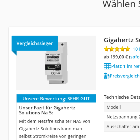
Wählen S
Gigahertz S
Vergleichssieger
10
ab 199,00 €
(
Sof
Platz 1 im Ne
Preisvergleic
Technische Deta
Unsere Bewertung:
SEHR GUT
Modell
Unser Fazit für Gigahertz
Solutions Na 5:
Netzspannung 
Mit dem Netzfreischalter NA5 von
Ausschalter am
Gigahertz Solutions kann man
selbst Stromkreise von geringen