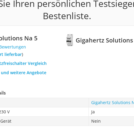
ie Ihren persönlichen Testsiege
Bestenliste.
olutions Na 5
Gigahertz Solutions
 Bewertungen
ort lieferbar
)
tzfreischalter Vergleich
h und weitere Angebote
ils
Gigahertz Solutions 
230 V
Ja
 Gerät
Nein