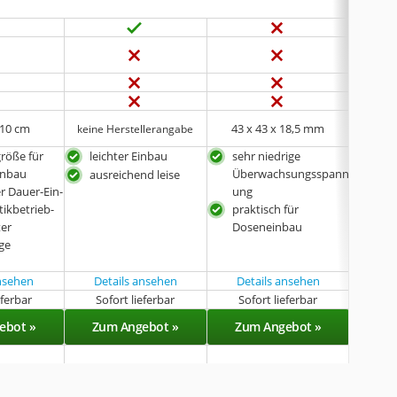
x 10 cm
43 x 43 x 18,5 mm
87 
keine Herstellerangabe
röße für
leichter Einbau
sehr niedrige
Sta
inbau
Überwachsungsspann
leic
ausreichend leise
er Dauer-Ein-
ung
hoh
ikbetrieb-
praktisch für
Str
ter
Doseneinbau
Rei
ge
ansehen
Details ansehen
Details ansehen
eferbar
Sofort lieferbar
Sofort lieferbar
Sof
ebot »
Zum Angebot »
Zum Angebot »
Zu