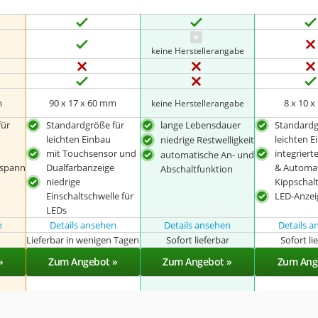
keine Herstellerangabe
m
90 x 17 x 60 mm
‎ 8 x 10 
keine Herstellerangabe
für
Standardgröße für
lange Lebensdauer
Standardg
leichten Einbau
leichten E
niedrige Restwelligkeit
mit Touchsensor und
integriert
automatische An- und
spann
Dualfarbanzeige
& Automat
Abschaltfunktion
niedrige
Kippschal
Einschaltschwelle für
LED-Anzei
LEDs
n
Details ansehen
Details ansehen
Details 
r
Lieferbar in wenigen Tagen
Sofort lieferbar
Sofort li
»
Zum Angebot »
Zum Angebot »
Zum Ang