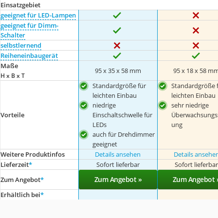
Einsatzgebiet
geeignet für LED-Lampen
geeignet für Dimm-
Schalter
selbstlernend
Reiheneinbaugerät
Maße
95 x 35 x 58 mm
95 x 18 x 58 m
H x B x T
Standardgröße für
Standardgröße 
leichten Einbau
leichten Einbau
niedrige
sehr niedrige
Vorteile
Einschaltschwelle für
Überwachsungs
LEDs
ung
auch für Drehdimmer
geeignet
Weitere Produktinfos
Details ansehen
Details ansehe
Lieferzeit
*
Sofort lieferbar
Sofort lieferba
Zum Angebot »
Zum Angebot 
Zum Angebot
*
Erhältlich bei
*