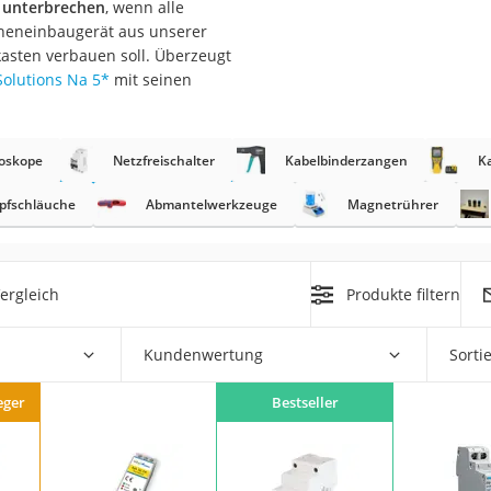
s unterbrechen
, wenn alle
iheneinbaugerät aus unserer
r
skasten verbauen soll. Überzeugt
Solutions Na 5
*
mit seinen
mera
mit Elektrostart
loskope
Netzfreischalter
Kabelbinderzangen
K
pfschläuche
Abmantelwerkzeuge
Magnetrührer
ergleich
Produkte filtern
en
zer
Kundenwertung
Sorti
eger
Bestseller