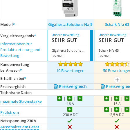
Modell
*
Gigahertz Solutions Na 5
Schalk Nfa 63
Unsere Bewertung
Unsere Bewertung
Vergleichsergebnis
*
SEHR GUT
SEHR GUT
Informationen zur
Produktsortierung und
Gigahertz Solutions Na 5
Schalk Nfa 63
Bewertung
08/2026
08/2026
Kundenwertung
*
bei Amazon
10 Bewertungen
50 Bewertunge
Erhältlich bei
*
mehr a
Preis­vergleich
Preis­verglei
Preis­vergleich
Technische Daten
maximale Stromstärke
16 A
16 A
Prüfstrom
230 V DC
2,5 V DC
Netzspannung 230 V
Ausschalter am Gerät