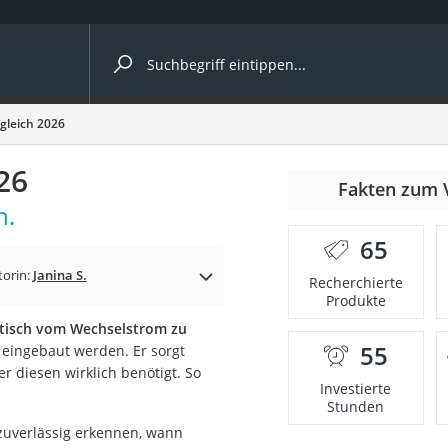
ergleiche nach Kategorie
rgleich 2026
26
nmäher
Fakten zum 
h.
s
65
er
torin:
Janina S.
Recherchierte
Produkte
gerät
tisch vom Wechselstrom zu
2 Innengeräte
55
s eingebaut werden. Er sorgt
r diesen wirklich benötigt. So
Investierte
Stunden
e
 zuverlässig erkennen, wann