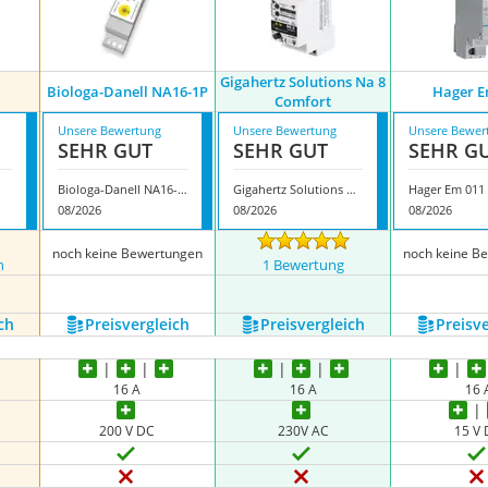
Gigahertz Solutions Na 8
Biologa-Danell NA16-1P
Hager E
Comfort
Unsere Bewertung
Unsere Bewertung
Unsere Bewer
SEHR GUT
SEHR GUT
SEHR G
Biologa-Danell NA16-1P
Gigahertz Solutions Na 8 Comfort
Hager Em 011
08/2026
08/2026
08/2026
noch keine Bewertungen
noch keine B
n
1 Bewertung
nzeigen
ch
Preis­vergleich
Preis­vergleich
Preis­v
16 A
16 A
16 
200 V DC
230V AC
15 V