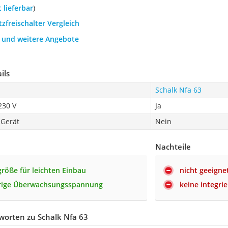
t lieferbar
)
tzfreischalter Vergleich
h und weitere Angebote
ils
Schalk Nfa 63
230 V
Ja
 Gerät
Nein
Nachteile
röße für leichten Einbau
nicht geeign
drige Überwachsungsspannung
keine integri
worten zu Schalk Nfa 63