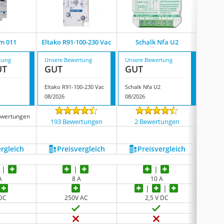
m 011
Eltako R91-100-230 Vac
Schalk Nfa U2
Le 
tung
Unsere Bewertung
Unsere Bewertung
Unsere
UT
GUT
GUT
GUT
Eltako R91-100-230 Vac
Schalk Nfa U2
Le Gar
08/2026
08/2026
08/202
ewertungen
193 Bewertungen
2 Bewertungen
50 
ergleich
Preis­vergleich
Preis­vergleich
P
A
8 A
10 A
 DC
250V AC
2,5 V DC
keine 