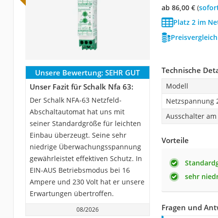
ab 86,00 €
(
Sofor
Platz 2 im Ne
Preisvergleic
Technische Deta
Unsere Bewertung:
SEHR GUT
Modell
Unser Fazit für Schalk Nfa 63:
Der Schalk NFA-63 Netzfeld-
Netzspannung 
Abschaltautomat hat uns mit
Ausschalter am
seiner Standardgröße für leichten
Einbau überzeugt. Seine sehr
Vorteile
niedrige Überwachungsspannung
gewährleistet effektiven Schutz. In
Standardg
EIN-AUS Betriebsmodus bei 16
sehr nie
Ampere und 230 Volt hat er unsere
Erwartungen übertroffen.
Fragen und Ant
08/2026