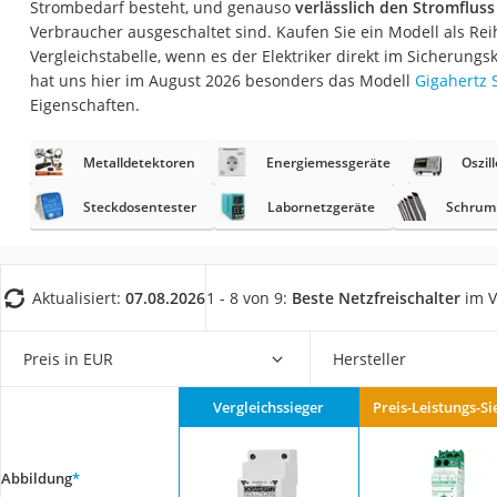
Strombedarf besteht, und genauso
verlässlich den Stromflus
Fliesenschneider
Verbraucher ausgeschaltet sind. Kaufen Sie ein Modell als Re
Hochdruckreinige
Vergleichstabelle, wenn es der Elektriker direkt im Sicherung
hat uns hier im August 2026 besonders das Modell
Gigahertz 
Doppelschleifer
Eigenschaften.
Überwachungska
Benzinrasenmäher 
Metalldetektoren
Energiemessgeräte
Oszil
Akku-Laubsauger
Steckdosentester
Labornetzgeräte
Schrum
Löschdecke
Multimeter
Aktualisiert:
07.08.2026
1 - 8 von 9:
Beste Netzfreischalter
im V
Winterharte Palm
Gasdurchlauferhit
Preis in EUR
Hersteller
Service
Vergleichssieger
Preis-Leistungs-Si
Abbildung
*