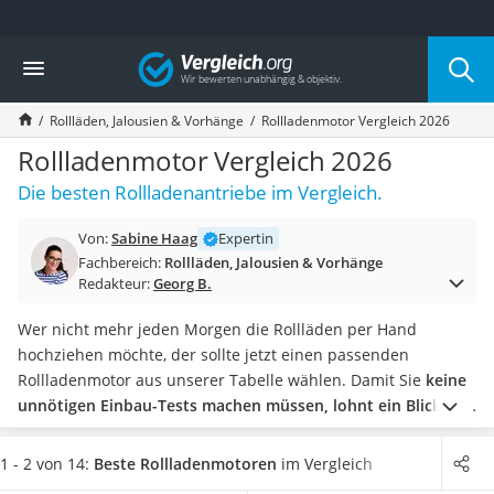
Die beliebtesten Vergleiche nach Kategorie
Vergleich
Wohnen
Matratzen-Topper
Rollläden, Jalousien & Vorhänge
Rollladenmotor Vergleich 2026
Matratzen
Konferenzlautsprecher
Rollladenmotor Vergleich 2026
Tageslichtlampe
Die besten Rollladenantriebe im Vergleich.
Badlüfter
Ergonomischer Bürostuhl
Von:
Sabine Haag
Expertin
Bürohocker
Fachbereich:
Rollläden, Jalousien & Vorhänge
Außenleuchte mit Kamera
Redakteur:
Georg B.
Ozongeneratoren
Akku-Tischlampe
Wer nicht mehr jeden Morgen die Rollläden per Hand
Konferenzmikrofon
hochziehen möchte, der sollte jetzt einen passenden
Klappmatratze
Rollladenmotor aus unserer Tabelle wählen. Damit Sie
keine
Duschkopf mit Kalkfilter
unnötigen Einbau-Tests machen müssen, lohnt ein Blick auf
Aktenvernichter Sicherheitsstufe 4
den Rollladentypen
: Die meisten Rollläden brauchen einen
Bettgitter
normalen Gurtwickler, der sich außerhalb der Wand
1 - 2 von 14:
Beste Rollladenmotoren
im Vergleich
Spannbettlaken
anbringen lässt.
Möchten Sie hingegen, dass der
Motor in