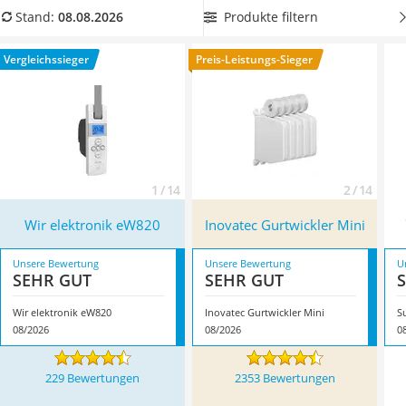
Topper 100 x 200
Gurtwickler mit Gurtband
, um auf Anhieb die richtige
Produkte filtern
Stand:
08.08.2026
Duschpaneel
Gurtbreite parat zu haben. Überzeugt hat uns hier im August
Höhenverstellbarer Schreibtisch
2026 besonders das Modell
Wir elektronik eW820
*
mit seinen
Vergleichssieger
Preis-Leistungs-Sieger
Matratze 90 x 200 cm
Eigenschaften.
Service
1 / 14
2 / 14
Wir elektronik eW820
Inovatec Gurtwickler Mini
Unsere Bewertung
Unsere Bewertung
U
SEHR GUT
SEHR GUT
Wir elektronik eW820
Inovatec Gurtwickler Mini
08/2026
08/2026
0
229 Bewertungen
2353 Bewertungen