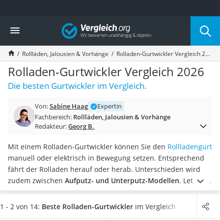
Die beliebtesten Vergleiche nach Kategorie
Vergleich
Wohnen
Matratzen-Topper
Rollläden, Jalousien & Vorhänge
Rolladen-Gurtwickler Vergleich 2026
Matratzen
Konferenzlautsprecher
Rolladen-Gurtwickler Vergleich 2026
Tageslichtlampe
Die besten Gurtwickler im Vergleich.
Badlüfter
Ergonomischer Bürostuhl
Von:
Sabine Haag
Expertin
Bürohocker
Fachbereich:
Rollläden, Jalousien & Vorhänge
Außenleuchte mit Kamera
Redakteur:
Georg B.
Ozongeneratoren
Akku-Tischlampe
Mit einem Rolladen-Gurtwickler können Sie den
Rollladengurt
Konferenzmikrofon
manuell oder elektrisch in Bewegung setzen. Entsprechend
Klappmatratze
fährt der Rolladen herauf oder herab. Unterschieden wird
Duschkopf mit Kalkfilter
zudem zwischen
Aufputz- und Unterputz-Modellen
. Letztere
Aktenvernichter Sicherheitsstufe 4
sind laut gängigen Online-Tests besonders unauffällig und
Bettgitter
können platzsparend in der Wand versenkt werden.
Wählen
1 - 2 von 14:
Beste Rolladen-Gurtwickler
im Vergleich
Spannbettlaken
Sie jetzt aus unserer Vergleichstabelle
einen Rolladen-