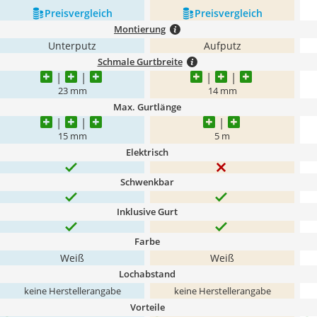
Preis­vergleich
Preis­vergleich
Montierung
Unterputz
Aufputz
Schmale Gurtbreite
23 mm
14 mm
Max. Gurtlänge
15 mm
5 m
Elektrisch
Schwenkbar
Inklusive Gurt
Farbe
Weiß
Weiß
Lochabstand
keine Herstellerangabe
keine Herstellerangabe
Vorteile