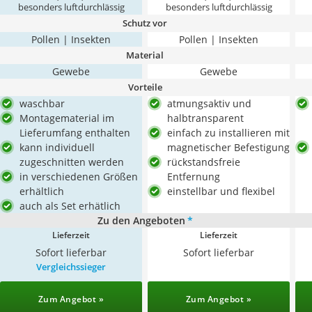
besonders luftdurchlässig
besonders luftdurchlässig
Schutz vor
Pollen | Insekten
Pollen | Insekten
Material
Gewebe
Gewebe
Vorteile
waschbar
atmungsaktiv und
Montagematerial im
halbtransparent
Lieferumfang enthalten
einfach zu installieren mit
kann individuell
magnetischer Befestigung
zugeschnitten werden
rückstandsfreie
in verschiedenen Größen
Entfernung
erhältlich
einstellbar und flexibel
auch als Set erhätlich
Zu den Angeboten
*
Lieferzeit
Lieferzeit
Sofort lieferbar
Sofort lieferbar
Vergleichssieger
Zum Angebot »
Zum Angebot »