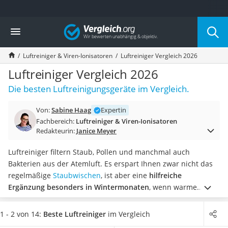
Die beliebtesten Vergleiche nach Kategorie
Vergleich
Wohnen
Matratzen-Topper
Luftreiniger & Viren-Ionisatoren
Luftreiniger Vergleich 2026
Matratzen
Konferenzlautsprecher
Luftreiniger Vergleich 2026
Tageslichtlampe
Die besten Luftreinigungsgeräte im Vergleich.
Badlüfter
Ergonomischer Bürostuhl
Von:
Sabine Haag
Expertin
Bürohocker
Fachbereich:
Luftreiniger & Viren-Ionisatoren
Außenleuchte mit Kamera
Redakteurin:
Janice Meyer
Ozongeneratoren
Akku-Tischlampe
Luftreiniger filtern Staub, Pollen und manchmal auch
Konferenzmikrofon
Bakterien aus der Atemluft. Es erspart Ihnen zwar nicht das
Klappmatratze
regelmäßige
Staubwischen
, ist aber eine
hilfreiche
Duschkopf mit Kalkfilter
Ergänzung besonders in Wintermonaten
, wenn warme
Aktenvernichter Sicherheitsstufe 4
Heizungsluft Staub in den Raum trägt. Luftreiniger helfen
Bettgitter
auch dabei unangenehme Gerüche zu beseitigen.
Allergiker
1 - 2 von 14:
Beste Luftreiniger
im Vergleich
Spannbettlaken
sollten besonders auf
Modelle mit HEPA-Filter
achten
, da