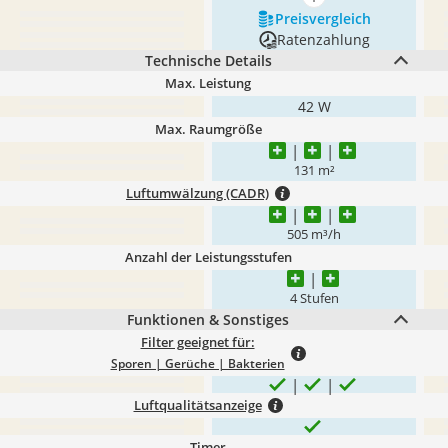
mehr anzeigen
Preis­vergleich
Ratenzahlung
Technische Details
Max. Leistung
42 W
Max. Raumgröße
131 m²
Luftumwälzung (CADR)
505 m³/h
Anzahl der Leistungsstufen
4 Stufen
Funktionen & Sonstiges
Filter geeignet für:
Sporen | Gerüche | Bakterien
Luftqualitätsanzeige
Timer