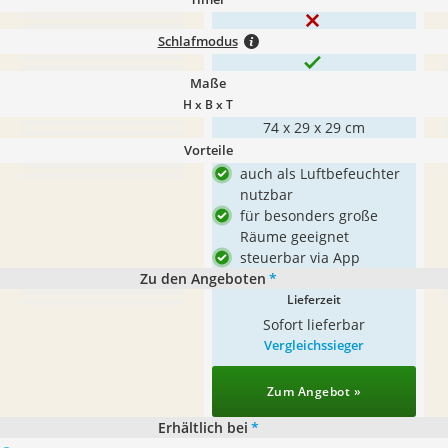
Schlafmodus
Maße
H x B x T
74 x 29 x 29 cm
Vorteile
auch als Luftbefeuchter
nutzbar
für besonders große
Räume geeignet
steuerbar via App
Zu den Angeboten
*
Lieferzeit
Sofort lieferbar
Vergleichssieger
Zum Angebot »
Erhältlich bei
*