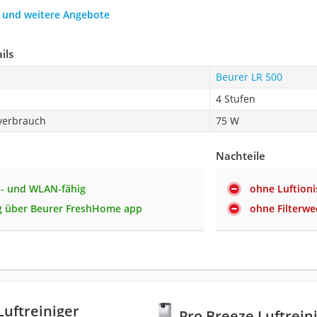
h und weitere Angebote
ils
Beurer LR 500
4 Stufen
verbrauch
75 W
Nachteile
- und WLAN-fähig
ohne Luftioni
g über Beurer FreshHome app
ohne Filterwe
Luftreiniger
Pro Breeze Luftrein