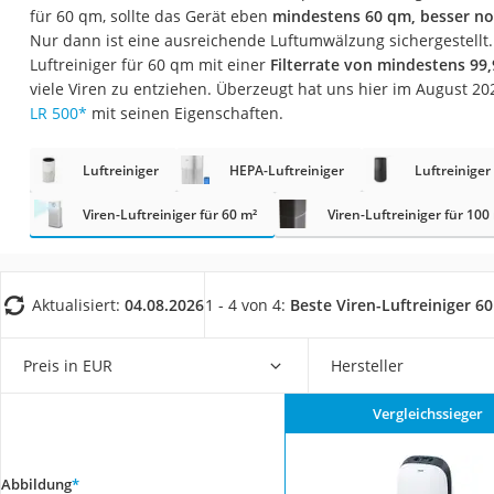
Konferenzmikrofo
für 60 qm, sollte das Gerät eben
mindestens 60 qm, besser n
Nur dann ist eine ausreichende Luftumwälzung sichergestellt.
Klappmatratze
Luftreiniger für 60 qm mit einer
Filterrate von mindestens 99
Duschkopf mit Kalk
viele Viren zu entziehen. Überzeugt hat uns hier im August 
LR 500
*
mit seinen Eigenschaften.
Aktenvernichter Si
Bettgitter
Luftreiniger
HEPA-Luftreiniger
Luftreiniger
Spannbettlaken
Viren-Luftreiniger für 60 m²
Viren-Luftreiniger für 100
Topper 100 x 200
Duschpaneel
Höhenverstellbare
Aktualisiert:
04.08.2026
1 - 4 von 4:
Beste Viren-Luftreiniger 6
Matratze 90 x 200
Preis in EUR
Hersteller
Service
Vergleichssieger
Abbildung
*