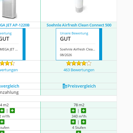
GA JET AP-1220B
Soehnle Airfresh Clean Connect 500
wertung
Unsere Bewertung
GUT
GUT
Coway AIRMEGA JET AP-1220B
Soehnle Airfresh Clean Connect 500
08/2026
wertungen
463 Bewertungen
s­vergleich
Preis­vergleich
enzahlung
04 m2
78 m2
2 m³/h
340 m³/h
Stufen
4 Stufen