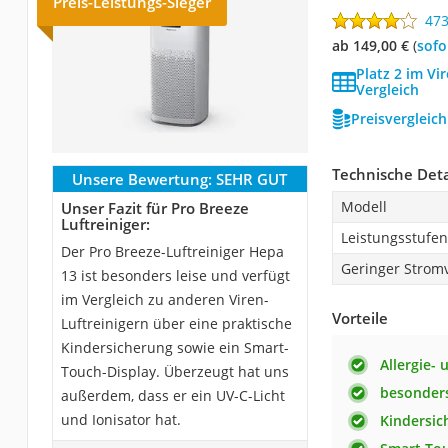
Preis-Leistungs-Sieger
47
ab 149,00 €
(
Sof
Platz 2 im Vi
Vergleich
Preisvergleic
Technische Deta
Unsere Bewertung:
SEHR GUT
Modell
Unser Fazit für Pro Breeze
Luftreiniger:
Leistungsstufen
Der Pro Breeze-Luftreiniger Hepa
Geringer Strom
13 ist besonders leise und verfügt
im Vergleich zu anderen Viren-
Vorteile
Luftreinigern über eine praktische
Kindersicherung sowie ein Smart-
Allergie-
Touch-Display. Überzeugt hat uns
besonders
außerdem, dass er ein UV-C-Licht
und Ionisator hat.
Kindersic