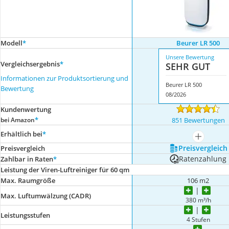
Modell
*
Beurer LR 500
Unsere Bewertung
Vergleichsergebnis
*
SEHR GUT
Informationen zur Produktsortierung und
Beurer LR 500
Bewertung
08/2026
Kundenwertung
*
bei Amazon
851 Bewertungen
Erhältlich bei
*
mehr anze
Preis­vergleich
Preis­vergleich
Ratenzahlung
Zahlbar in Raten
*
Leistung der Viren-Luftreiniger für 60 qm
Max. Raumgröße
106 m2
Max. Luftumwälzung (CADR)
380 m³/h
Leistungsstufen
4 Stufen