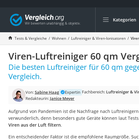
Kategorien
Die beliebtesten V
Wohnen
Tests & Vergleiche
Wohnen
Luftreiniger & Viren-Ionisatoren
Vire
Matratzen-Topper
Viren-Luftreiniger 60 qm Ver
Matratzen
Konferenzlautspre
Die besten Luftreiniger für 60 qm geg
Tageslichtlampe
Vergleich.
Badlüfter
Fachbereich:
Luftreiniger & Vi
Von:
Sabine Haag
Expertin
Ergonomischer Bü
Redakteurin:
Janice Meyer
Bürohocker
Aufgrund von Pandemien ist die Nachfrage nach Luftreinigern s
Außenleuchte mit
verwunderlich, denn besonders gute Geräte können laut Tests
Ozongeneratoren
Viren aus der Luft filtern
.
Akku-Tischlampe
Ein entscheidender Faktor ist die empfohlene Raumgröße. Such