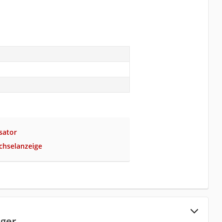
sator
chselanzeige
iger