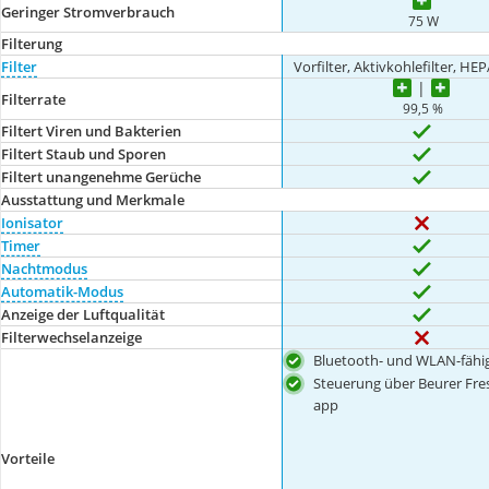
Geringer Stromverbrauch
75 W
Filterung
Filter
Vorfilter, Aktivkohlefilter, HEP
Filterrate
99,5 %
Filtert Viren und Bakterien
Filtert Staub und Sporen
Filtert unangenehme Gerüche
Ausstattung und Merkmale
Ionisator
Timer
Nachtmodus
Automatik-Modus
Anzeige der Luftqualität
Filterwechselanzeige
Bluetooth- und WLAN-fähi
Steuerung über Beurer F
app
Vorteile