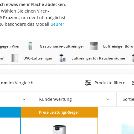
n
och etwas mehr Fläche abdecken
.
 Wählen Sie einen Viren-
,9 Prozent
, um der Luft möglichst
filter
2026 besonders das Modell
Beurer
cherheitsstufe 4
 gegen Viren
Gastronomie-Luftreiniger
Luftreiniger Büro
 m²
UVC-Luftreiniger
Luftreiniger für Raucherräume
r Schreibtisch
0 qm
im Vergleich
Produkte filtern
 cm
Kundenwertung
Sorti
Preis-Leistungs-Sieger