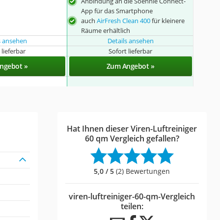
Anbindung an die Soehnle Connect-
App für das Smartphone
auch
AirFresh Clean 400
für kleinere
Räume erhältlich
s ansehen
Details ansehen
 lieferbar
Sofort lieferbar
ngebot »
Zum Angebot »
Hat Ihnen dieser Viren-Luftreiniger
60 qm Vergleich gefallen?
5,0 / 5
(2) Bewertungen
viren-luftreiniger-60-qm-Vergleich
teilen: