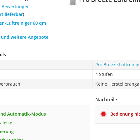
3 Bewertungen
ort lieferbar
)
ren-Luftreiniger 60 qm
h und weitere Angebote
ils
Pro Breeze Luftreinig
4 Stufen
verbrauch
Keine Herstellerang
Nachteile
 und Automatik-Modus
Bedienung nic
 leise
herung