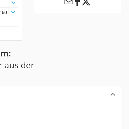
r 60
qm:
r aus der