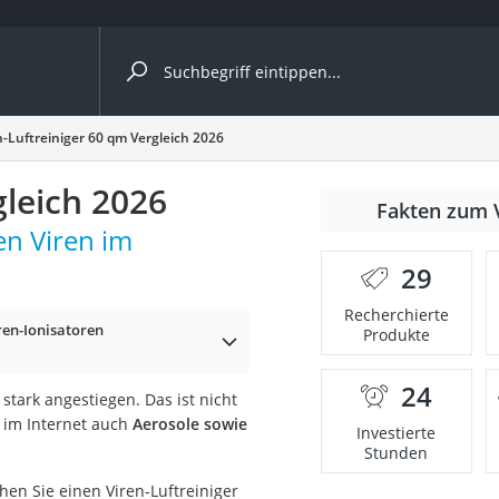
ergleiche nach Kategorie
n-Luftreiniger 60 qm Vergleich 2026
gleich 2026
Fakten zum 
cher
en Viren im
29
Recherchierte
ren-Ionisatoren
Produkte
rostuhl
24
tark angestiegen. Das ist nicht
 Kamera
 im Internet auch
Aerosole sowie
Investierte
Stunden
en Sie einen Viren-Luftreiniger