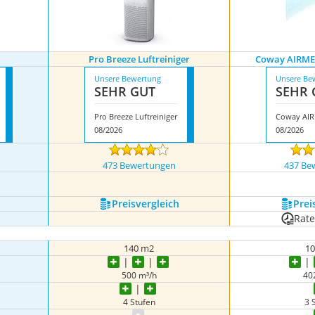
Pro Breeze Luftreiniger
Coway AIRME
Unsere Bewertung
Unsere Be
SEHR GUT
SEHR 
Pro Breeze Luftreiniger
08/2026
08/2026
473 Bewertungen
437 Be
igen
Preis­vergleich
Prei
Rat
140 m2
1
500 m³/h
40
4 Stufen
3 