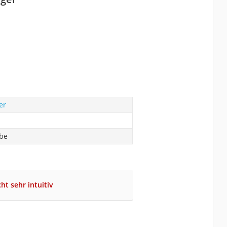
er
abe
ht sehr intuitiv