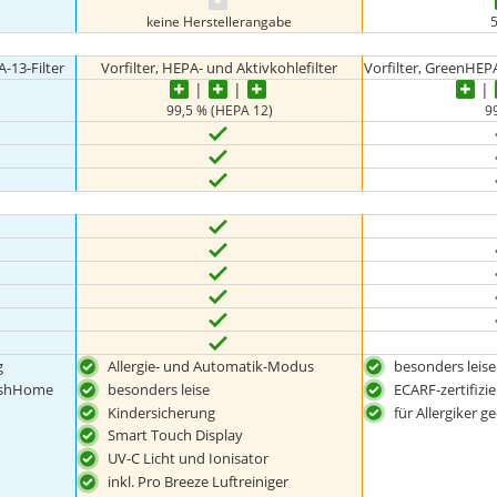
keine Herstellerangabe
A-13-Filter
Vorfilter, HEPA- und Aktivkohlefilter
Vorfilter, GreenHEPA-
99,5 % (HEPA 12)
9
g
Allergie- und Automatik-Modus
besonders leise
reshHome
besonders leise
ECARF-zertifizie
Kindersicherung
für Allergiker g
Smart Touch Display
UV-C Licht und Ionisator
inkl. Pro Breeze Luftreiniger