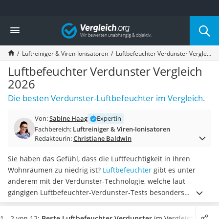
Die beliebtesten Vergleiche nach Kategorie
Vergleich
Wohnen
Matratzen-Topper
Luftreiniger & Viren-Ionisatoren
Luftbefeuchter Verdunster Vergleich 2026
Matratzen
Konferenzlautsprecher
Luftbefeuchter Verdunster Vergleich
Tageslichtlampe
2026
Badlüfter
Die besten Verdunster-Luftbefeuchter im Vergleich.
Ergonomischer Bürostuhl
Bürohocker
Von:
Sabine Haag
Expertin
Außenleuchte mit Kamera
Fachbereich:
Luftreiniger & Viren-Ionisatoren
Ozongeneratoren
Redakteurin:
Christiane Baldwin
Akku-Tischlampe
Konferenzmikrofon
Sie haben das Gefühl, dass die Luftfeuchtigkeit in Ihren
Klappmatratze
Wohnräumen zu niedrig ist?
Luftbefeuchter
gibt es unter
Duschkopf mit Kalkfilter
anderem mit der Verdunster-Technologie, welche laut
Aktenvernichter Sicherheitsstufe 4
gängigen Luftbefeuchter-Verdunster-Tests besonders
Bettgitter
leistungsfähig ist und die
Luftqualität in Ihren Wohn- und
Spannbettlaken
Schlafräumen vor allem im Winter enorm erhöht
.
Wählen Sie
1 - 2 von 12:
Beste Luftbefeuchter Verdunster
im Vergleich