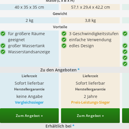
Maße (L x B x H)
40 x 35 x 35 cm
57,1 x 29,4 x 42,2 cm
Gewicht
2 kg
3,8 kg
Vorteile
für größere Räume
3 Geschwindigkeitsstufen
geeignet
einfache Verwendung
großer Wassertank
edles Design
Wasserstandsanzeige
Zu den Angeboten
*
Lieferzeit
Lieferzeit
Sofort lieferbar
Sofort lieferbar
Herstellergarantie
Herstellergarantie
keine Angabe
2 Jahre
Vergleichssieger
Preis-Leistungs-Sieger
Zum Angebot »
Zum Angebot »
Erhältlich bei
*