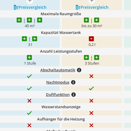
mehr anzeigen
mehr anzeigen
Preis­vergleich
Preis­vergleich
Maximale Raumgröße
45 m²
bis zu 30 m²
Kapazität Wassertank
3 l
0,2 l
Anzahl Leistungsstufen
1 Stufe
3 Stufen
Abschaltautomatik
Nachtmodus
Duftfunktion
Wasserstandsanzeige
Aufhänger für die Heizung