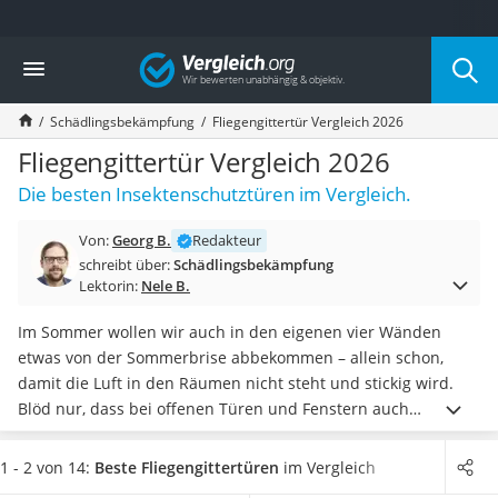
Die beliebtesten Vergleiche nach Kategorie
Vergleich
Baumarkt
Tresor feuerfest
Schädlingsbekämpfung
Fliegengittertür Vergleich 2026
Makita-Akku-Rasenmäher
Kappsäge
Fliegengittertür Vergleich 2026
Smartes Türschloss
Die besten Insektenschutztüren im Vergleich.
Akku-Rasentrimmer
Feuchtigkeitsmessgerät
Von:
Georg B.
Redakteur
Split-Klimaanlage 2 Innengeräte
schreibt über:
Schädlingsbekämpfung
Pelletofen
Lektorin:
Nele B.
Bohrmaschine
Tiefbrunnenpumpe
Im Sommer wollen wir auch in den eigenen vier Wänden
Fliesenschneider
etwas von der Sommerbrise abbekommen – allein schon,
Hochdruckreiniger
damit die Luft in den Räumen nicht steht und stickig wird.
Doppelschleifer
Blöd nur, dass bei offenen Türen und Fenstern auch
Überwachungskamera
ungebetene Gäste wie Fliegen, Spinnen oder Mücken
Benzinrasenmäher mit Elektrostart
hineinkommen
.
Eine Fliegengittertür ist da der perfekte
1 - 2 von 14:
Beste Fliegengittertüren
im Vergleich
Akku-Laubsauger
Kompromiss: Wind kommt rein, Tiere bleiben draußen.