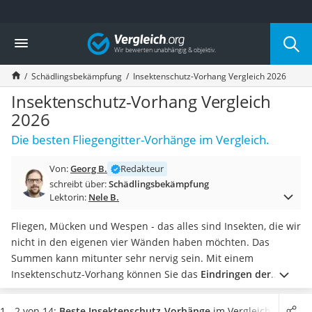
Die beliebtesten Vergleiche nach Kategorie
Vergleich
Baumarkt
Tresor feuerfest
Schädlingsbekämpfung
Insektenschutz-Vorhang Vergleich 2026
Makita-Akku-Rasenmäher
Kappsäge
Insektenschutz-Vorhang Vergleich
Smartes Türschloss
2026
Akku-Rasentrimmer
Die besten Fliegengitter-Vorhänge im Vergleich.
Feuchtigkeitsmessgerät
Split-Klimaanlage 2 Innengeräte
Von:
Georg B.
Redakteur
Pelletofen
schreibt über:
Schädlingsbekämpfung
Bohrmaschine
Lektorin:
Nele B.
Tiefbrunnenpumpe
Fliesenschneider
Fliegen, Mücken und Wespen - das alles sind Insekten, die wir
Hochdruckreiniger
nicht in den eigenen vier Wänden haben möchten. Das
Doppelschleifer
Summen kann mitunter sehr nervig sein. Mit einem
Überwachungskamera
Insektenschutz-Vorhang können Sie das
Eindringen der
Benzinrasenmäher mit Elektrostart
Insekten in das Wohn- und Schlafzimmer verhindern
.
Viele
Akku-Laubsauger
Insektenschutz-Vorhang-Tests im Internet zeigen, dass Holz
1 - 2 von 14:
Beste Insektenschutz-Vorhänge
im Vergleich