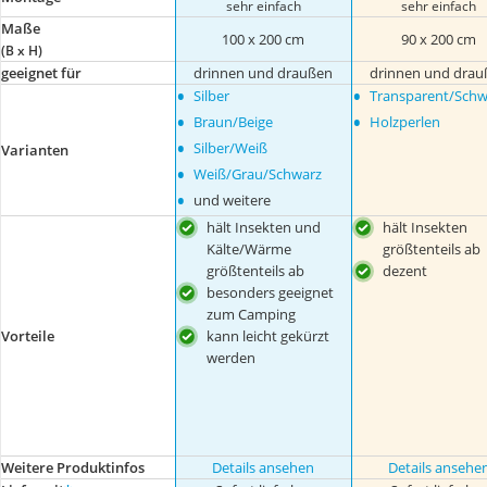
sehr einfach
sehr einfach
Maße
100 x 200 cm
90 x 200 cm
(B x H)
geeignet für
drinnen und draußen
drinnen und drau
•
•
Silber
Transparent/Schw
•
•
Braun/Beige
Holzperlen
•
Silber/Weiß
Varianten
•
Weiß/Grau/Schwarz
•
und weitere
hält Insekten und
hält Insekten
Kälte/Wärme
größtenteils ab
größtenteils ab
dezent
besonders geeignet
zum Camping
Vorteile
kann leicht gekürzt
werden
Weitere Produktinfos
Details ansehen
Details ansehe