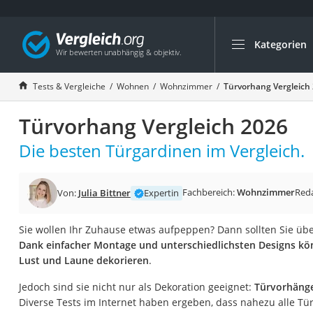
Kategorien
Die beliebtesten V
Wohnen
Tests & Vergleiche
Wohnen
Wohnzimmer
Türvorhang Vergleich
Matratzen-Topper
Türvorhang Vergleich 2026
Matratzen
Konferenzlautspre
Die besten Türgardinen im Vergleich.
Tageslichtlampe
Badlüfter
Fachbereich:
Wohnzimmer
Red
Von:
Julia Bittner
Expertin
Ergonomischer Bü
Sie wollen Ihr Zuhause etwas aufpeppen? Dann sollten Sie ü
Bürohocker
Dank einfacher Montage und unterschiedlichsten Designs kö
Außenleuchte mit
Lust und Laune dekorieren
.
Ozongeneratoren
Jedoch sind sie nicht nur als Dekoration geeignet:
Türvorhänge 
Akku-Tischlampe
Diverse Tests im Internet haben ergeben, dass nahezu alle Tür