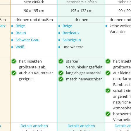
sehr einfach
besonders einfach
sehr ei
90 x 195 cm
195 x 132 cm
90 x 2
ßen
drinnen und draußen
drinnen
drinnen un
•
•
•
arz
Beige
Beige
keine weite
•
•
Varianten
Braun
Bordeaux
•
•
Schwarz-Grau
Salbeigrün
•
•
Weiß
und weitere
hält Insekten
starker
hält Insek
größtenteils ab
Verdunkelungseffekt
größtentei
auch als Raumteiler
langlebiges Material
aus kleine
geeignet
naturfarb
maschinenwaschbar
Bambusst
schafft ei
angeneh
natürliche
Atmosphä
hochwerti
Verarbeit
n
Details ansehen
Details ansehen
Details 