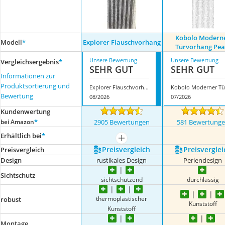
Kobolo Modern
Modell
*
Explorer Flauschvorhang
Türvorhang Pea
Unsere Bewertung
Unsere Bewertung
Vergleichsergebnis
*
SEHR GUT
SEHR GUT
Informationen zur
Produktsortierung und
Explorer Flauschvorhang
K
Bewertung
08/2026
07/2026
Kundenwertung
*
bei Amazon
2905 Bewertungen
581 Bewertung
Erhältlich bei
*
mehr anzeigen
Preis­vergleich
Preis­verglei
Preis­vergleich
Design
rustikales Design
Perlendesign
Sichtschutz
sichtschützend
durchlässig
thermoplastischer
robust
Kunststoff
Kunststoff
Montage