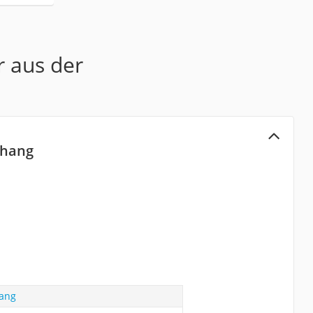
r aus der
rhang
hang