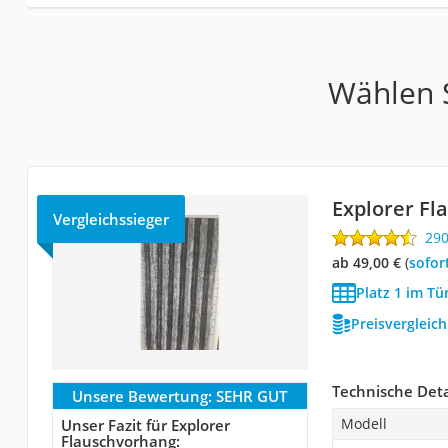
Wählen S
Explorer F
Vergleichssieger
29
ab 49,00 €
(
Sofor
Platz 1 im Tü
Preisvergleic
Technische Deta
Unsere Bewertung:
SEHR GUT
Modell
Unser Fazit für Explorer
Flauschvorhang: