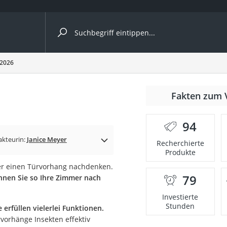
ergleiche nach Kategorie
 2026
Fakten zum 
cher
94
akteurin:
Janice Meyer
Recherchierte
Produkte
rostuhl
ber einen Türvorhang nachdenken.
79
nnen Sie so Ihre Zimmer nach
 Kamera
Investierte
Stunden
erfüllen vielerlei Funktionen.
vorhänge Insekten effektiv