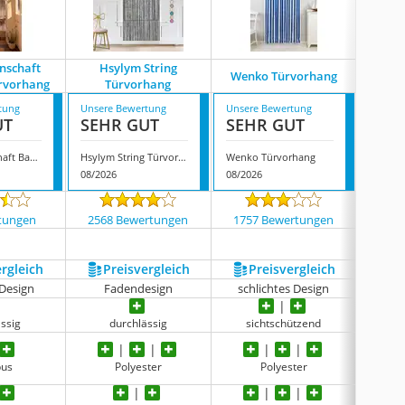
nschaft
Hsylym String
Wenko Türvorhang
Tinyc
rvorhang
Türvorhang
tung
Unsere Bewertung
Unsere Bewertung
Unsere
UT
SEHR GUT
SEHR GUT
SEH
Dekoleidenschaft Bambus-Türvorhang
Hsylym String Türvorhang
Wenko Türvorhang
Tinycu
08/2026
08/2026
07/202
tungen
2568 Bewertungen
1757 Bewertungen
1895
ergleich
Preis­vergleich
Preis­vergleich
P
Design
Fadendesign
schlichtes Design
sch
ässig
durchlässig
sichtschützend
us
Polyester
Polyester