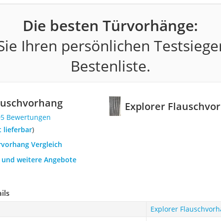
Die besten Türvorhänge:
ie Ihren persönlichen Testsiege
Bestenliste.
lauschvorhang
Explorer Flauschvo
05 Bewertungen
t lieferbar
)
rvorhang Vergleich
h und weitere Angebote
ils
Explorer Flauschvor