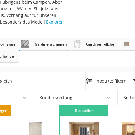
lb übrigens beim Campen. Aber
n
ng toll. Wählen Sie jetzt aus
aus. Vorhang auf für unseren
6 besonders das Modell
Explorer
filter
cherheitsstufe 4
vorhänge
Gardinenschienen
Gardinenröllchen
orhänge
gleich
Produkte filtern
r Schreibtisch
 cm
Kundenwertung
Sorti
eger
Bestseller