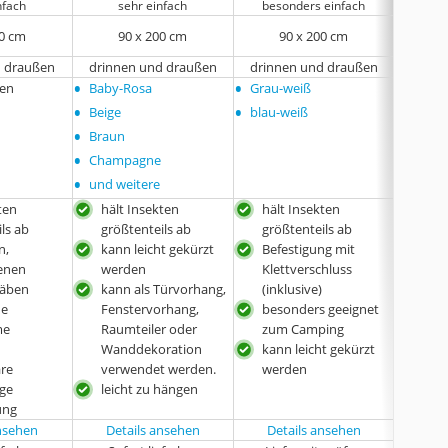
nfach
sehr einfach
besonders einfach
beso
00 cm
90 x 200 cm
90 x 200 cm
1
d draußen
drinnen und draußen
drinnen und draußen
drinn
•
•
•
ren
Baby-Rosa
Grau-weiß
Dunke
•
•
•
Beige
blau-weiß
Weiß
•
•
Braun
Hellg
•
•
Champagne
und w
•
und weitere
ten
hält Insekten
hält Insekten
ein
ls ab
größtenteils ab
größtenteils ab
dur
n,
kann leicht gekürzt
Befestigung mit
pass
enen
werden
Klettverschluss
gän
äben
kann als Türvorhang,
(inklusive)
und 
ne
Fenstervorhang,
besonders geeignet
ode
me
Raumteiler oder
zum Camping
star
Wanddekoration
kann leicht gekürzt
Ver
re
verwendet werden.
werden
ther
ge
leicht zu hängen
ung
ansehen
Details ansehen
Details ansehen
Det