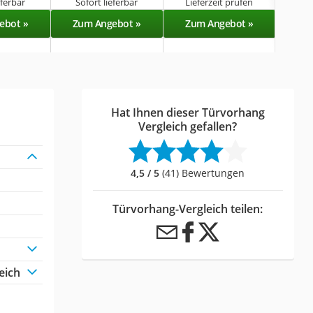
eferbar
Sofort lieferbar
Lieferzeit prüfen
Sof
ebot »
Zum Angebot »
Zum Angebot »
Zu
Hat Ihnen dieser Türvorhang
Vergleich gefallen?
4,5 / 5
(41) Bewertungen
Türvorhang-Vergleich teilen:
eich