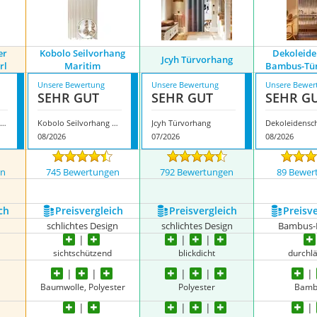
er
Kobolo Seilvorhang
Dekoleide
Jcyh Türvorhang
rl
Maritim
Bambus-Tü
Unsere Bewertung
Unsere Bewertung
Unsere Bewer
SEHR GUT
SEHR GUT
SEHR G
obolo Moderner Türvorhang Pearl
Kobolo Seilvorhang Maritim
Jcyh Türvorhang
08/2026
07/2026
08/2026
en
745 Bewertungen
792 Bewertungen
89 Bewer
ch
Preis­vergleich
Preis­vergleich
Preis­v
schlichtes Design
schlichtes Design
Bambus-
sichtschützend
blickdicht
durchl
Baumwolle, Polyester
Polyester
Bamb