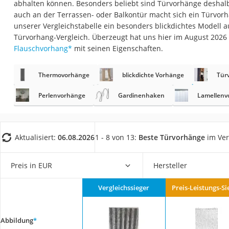
abhalten können. Besonders beliebt sind Türvorhänge desha
Konferenzmikrofo
auch an der Terrassen- oder Balkontür macht sich ein Türvorha
Klappmatratze
unserer Vergleichstabelle ein besonders blickdichtes Modell 
Türvorhang-Vergleich. Überzeugt hat uns hier im August 202
Duschkopf mit Kalk
Flauschvorhang
*
mit seinen Eigenschaften.
Aktenvernichter Si
Bettgitter
Thermovorhänge
blickdichte Vorhänge
Tür
Spannbettlaken
Perlenvorhänge
Gardinenhaken
Lamellenv
Topper 100 x 200
Duschpaneel
Aktualisiert:
06.08.2026
1 - 8 von 13:
Beste Türvorhänge
im Ver
Höhenverstellbare
Matratze 90 x 200
Preis in EUR
Hersteller
Service
Vergleichssieger
Preis-Leistungs-Si
Abbildung
*