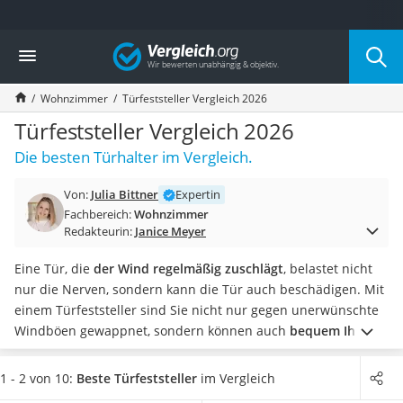
Die beliebtesten Vergleiche nach Kategorie
Vergleich
Wohnen
Matratzen-Topper
Wohnzimmer
Türfeststeller Vergleich 2026
Matratzen
Konferenzlautsprecher
Türfeststeller Vergleich 2026
Tageslichtlampe
Die besten Türhalter im Vergleich.
Badlüfter
Ergonomischer Bürostuhl
Von:
Julia Bittner
Expertin
Bürohocker
Fachbereich:
Wohnzimmer
Außenleuchte mit Kamera
Redakteurin:
Janice Meyer
Ozongeneratoren
Akku-Tischlampe
Eine Tür, die
der Wind regelmäßig zuschlägt
, belastet nicht
Konferenzmikrofon
nur die Nerven, sondern kann die Tür auch beschädigen. Mit
Klappmatratze
einem Türfeststeller sind Sie nicht nur gegen unerwünschte
Duschkopf mit Kalkfilter
Windböen gewappnet, sondern können auch
bequem Ihre
Aktenvernichter Sicherheitsstufe 4
Einkäufe oder einen
Kinderwagen
durch die offene Tür
Bettgitter
sicher
transportieren.
Tests im Internet bestätigen, dass
1 - 2 von 10:
Beste Türfeststeller
im Vergleich
Spannbettlaken
Modelle
mit Magnet besonders einfach
zu bedienen sind.