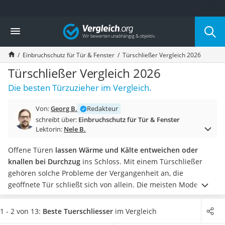
Die beliebtesten Vergleiche nach Kategorie
Vergleich
Baumarkt
Tresor feuerfest
Einbruchschutz für Tür & Fenster
Türschließer Vergleich 2026
Makita-Akku-Rasenmäher
Kappsäge
Türschließer Vergleich 2026
Smartes Türschloss
Die besten Türzuzieher im Vergleich.
Akku-Rasentrimmer
Feuchtigkeitsmessgerät
Von:
Georg B.
Redakteur
Split-Klimaanlage 2 Innengeräte
schreibt über:
Einbruchschutz für Tür & Fenster
Pelletofen
Lektorin:
Nele B.
Bohrmaschine
Tiefbrunnenpumpe
Offene Türen
lassen Wärme und Kälte entweichen oder
Fliesenschneider
knallen bei Durchzug
ins Schloss. Mit einem Türschließer
Hochdruckreiniger
gehören solche Probleme der Vergangenheit an, die
Doppelschleifer
geöffnete Tür schließt sich von allein. Die meisten Modelle
Überwachungskamera
lassen sich leicht einbauen und bestehen den Heimwerker-
Benzinrasenmäher mit Elektrostart
Test
.
Von
zweiteiligen Türschließern für schwere Türen bis
1 - 2 von 13:
Beste Tuerschliesser
im Vergleich
Akku-Laubsauger
zu kleinen Modellen
, die Sie ohne Bohrarbeiten einsetzen